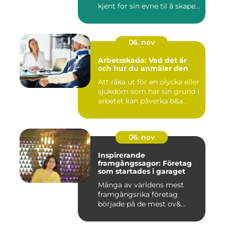
kjent for sin evne til å skape...
06. nov
Arbetsskada: Vad det är
och hur du anmäler den
Att råka ut för en olycka eller
sjukdom som har sin grund i
arbetet kan påverka b&a...
06. nov
Inspirerande
framgångssagor: Företag
som startades i garaget
Många av världens mest
framgångsrika företag
började på de mest ov&...