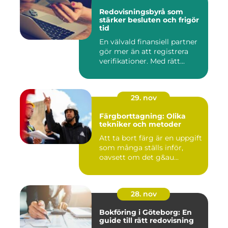
Redovisningsbyrå som
stärker besluten och frigör
tid
En välvald finansiell partner
gör mer än att registrera
verifikationer. Med rätt...
29. nov
Färgborttagning: Olika
tekniker och metoder
Att ta bort färg är en uppgift
som många ställs inför,
oavsett om det g&au...
28. nov
Bokföring i Göteborg: En
guide till rätt redovisning