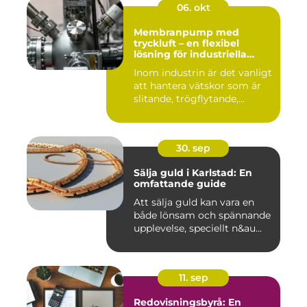
06. okt
Membranpump med
tryckluft – en flexibel
lösning för industriella
vätskeflöden
Inom industrin är det vanligt
att hantera vätskor som är
slitande, trögflytande,...
30. sep
Sälja guld i Karlstad: En
omfattande guide
Att sälja guld kan vara en
både lönsam och spännande
upplevelse, speciellt n&au...
11. sep
Redovisningsbyrå: En