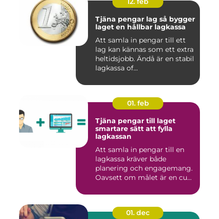
12. feb
Tjäna pengar lag så bygger
laget en hållbar lagkassa
Att samla in pengar till ett
lag kan kännas som ett extra
heltidsjobb. Ändå är en stabil
lagkassa of...
01. feb
Tjäna pengar till laget
smartare sätt att fylla
lagkassan
Att samla in pengar till en
lagkassa kräver både
planering och engagemang.
Oavsett om målet är en cu...
01. dec