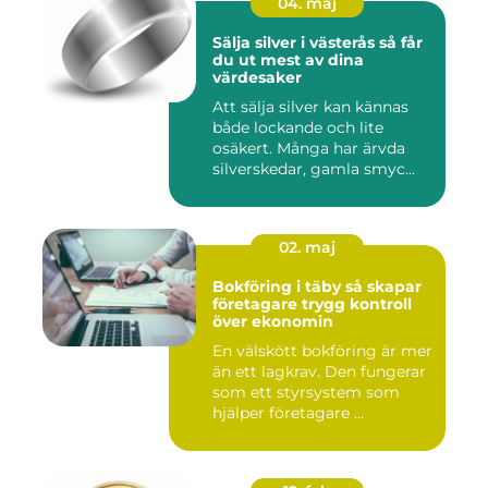
04. maj
Sälja silver i västerås så får
du ut mest av dina
värdesaker
Att sälja silver kan kännas
både lockande och lite
osäkert. Många har ärvda
silverskedar, gamla smyc...
02. maj
Bokföring i täby så skapar
företagare trygg kontroll
över ekonomin
En välskött bokföring är mer
än ett lagkrav. Den fungerar
som ett styrsystem som
hjälper företagare ...