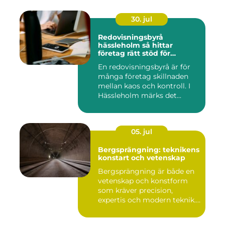
30. jul
Redovisningsbyrå
hässleholm så hittar
företag rätt stöd för
ekonomin
En redovisningsbyrå är för
många företag skillnaden
mellan kaos och kontroll. I
Hässleholm märks det...
05. jul
Bergsprängning: teknikens
konstart och vetenskap
Bergsprängning är både en
vetenskap och konstform
som kräver precision,
expertis och modern teknik.
...