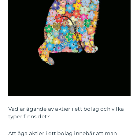
Vad är ägande av aktier i ett bolag och vilka
typer finns det?
Att äga aktier i ett bolag innebär att man