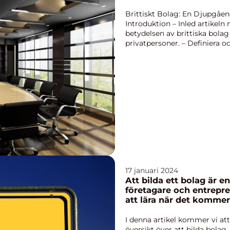
Brittiskt Bolag: En Djupgåen
Introduktion – Inled artikel
betydelsen av brittiska bolag
privatpersoner. – Definiera oc
är ...
17 januari 2024
Att bilda ett bolag är en
företagare och entrepre
att lära när det kommer 
innebär och hur det kan
I denna artikel kommer vi at
översikt över att bilda bolag, 