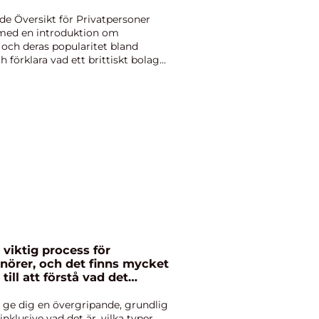
de Översikt för Privatpersoner
n med en introduktion om
 och deras popularitet bland
h förklara vad ett brittiskt bolag
 viktig process för
nörer, och det finns mycket
till att förstå vad det
 påverka ditt företag
t ge dig en övergripande, grundlig
inklusive vad det är, vilka typer