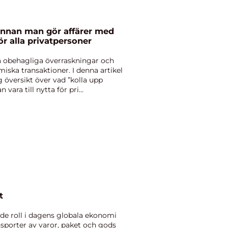
 innan man gör affärer med
för alla privatpersoner
ka obehagliga överraskningar och
iska transaktioner. I denna artikel
 översikt över vad ”kolla upp
vara till nytta för pri...
t
de roll i dagens globala ekonomi
nsporter av varor, paket och gods