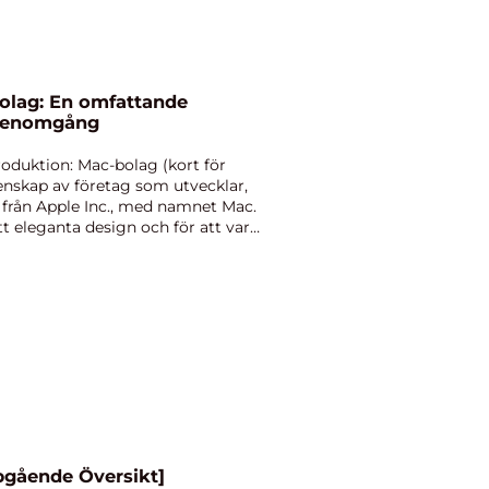
olag: En omfattande
 genomgång
roduktion: Mac-bolag (kort för
nskap av företag som utvecklar,
n från Apple Inc., med namnet Mac.
tt eleganta design och för att vara
upgående Översikt]