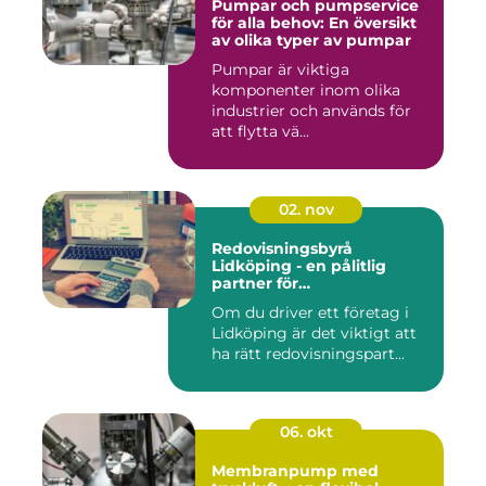
Pumpar och pumpservice
för alla behov: En översikt
av olika typer av pumpar
Pumpar är viktiga
komponenter inom olika
industrier och används för
att flytta vä...
02. nov
Redovisningsbyrå
Lidköping - en pålitlig
partner för
redovisningsbehoven i
Om du driver ett företag i
Lidköping
Lidköping är det viktigt att
ha rätt redovisningspart...
06. okt
Membranpump med