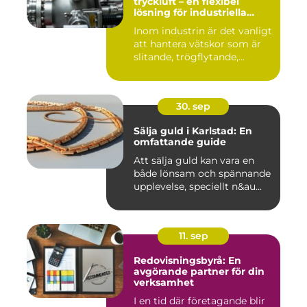
tryckluft – en flexibel
lösning för industriella
vätskeflöden
Inom industrin är det vanligt
att hantera vätskor som är
slitande, trögflytande,...
30. sep
Sälja guld i Karlstad: En
omfattande guide
Att sälja guld kan vara en
både lönsam och spännande
upplevelse, speciellt n&au...
11. sep
Redovisningsbyrå: En
avgörande partner för din
verksamhet
I en tid där företagande blir