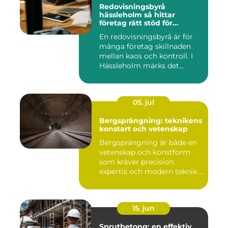
Redovisningsbyrå
hässleholm så hittar
företag rätt stöd för
ekonomin
En redovisningsbyrå är för
många företag skillnaden
mellan kaos och kontroll. I
Hässleholm märks det...
05. jul
Bergsprängning: teknikens
konstart och vetenskap
Bergsprängning är både en
vetenskap och konstform
som kräver precision,
expertis och modern teknik.
...
15. jun
Sprutbetong: en effektiv