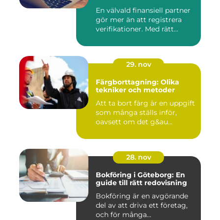
En välvald finansiell partner
gör mer än att registrera
verifikationer. Med rätt...
29. nov
Färgborttagning: Olika
tekniker och metoder
Att ta bort färg är en uppgift
som många ställs inför,
oavsett om det g&au...
28. nov
Bokföring i Göteborg: En
guide till rätt redovisning
Bokföring är en avgörande
del av att driva ett företag,
och för många...