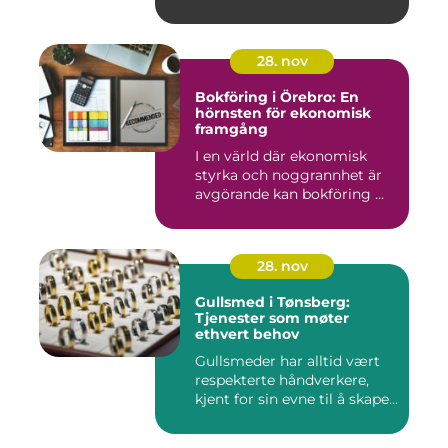
28. nov
Bokföring i Örebro: En
hörnsten för ekonomisk
framgång
I en värld där ekonomisk
styrka och noggrannhet är
avgörande kan bokföring ...
28. nov
Gullsmed i Tønsberg:
Tjenester som møter
ethvert behov
Gullsmeder har alltid vært
respekterte håndverkere,
kjent for sin evne til å skape...