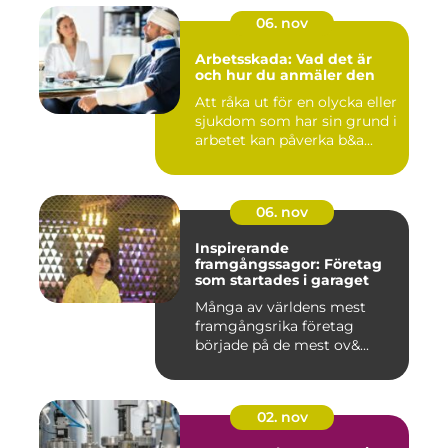
06. nov
Arbetsskada: Vad det är
och hur du anmäler den
Att råka ut för en olycka eller
sjukdom som har sin grund i
arbetet kan påverka b&a...
06. nov
Inspirerande
framgångssagor: Företag
som startades i garaget
Många av världens mest
framgångsrika företag
började på de mest ov&...
02. nov