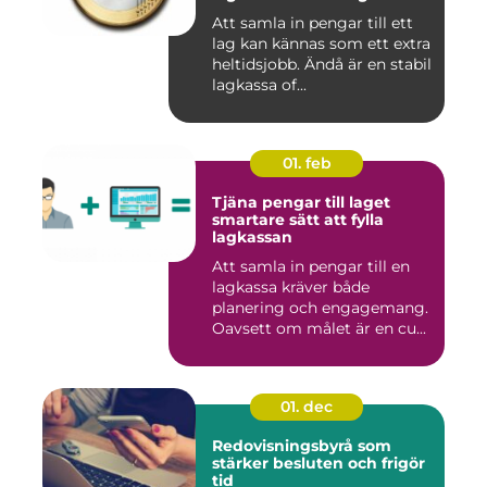
Att samla in pengar till ett
lag kan kännas som ett extra
heltidsjobb. Ändå är en stabil
lagkassa of...
01. feb
Tjäna pengar till laget
smartare sätt att fylla
lagkassan
Att samla in pengar till en
lagkassa kräver både
planering och engagemang.
Oavsett om målet är en cu...
01. dec
Redovisningsbyrå som
stärker besluten och frigör
tid