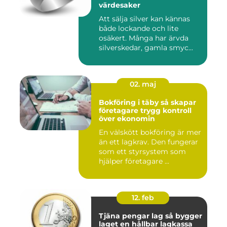
värdesaker
Att sälja silver kan kännas
både lockande och lite
osäkert. Många har ärvda
silverskedar, gamla smyc...
02. maj
Bokföring i täby så skapar
företagare trygg kontroll
över ekonomin
En välskött bokföring är mer
än ett lagkrav. Den fungerar
som ett styrsystem som
hjälper företagare ...
12. feb
Tjäna pengar lag så bygger
laget en hållbar lagkassa