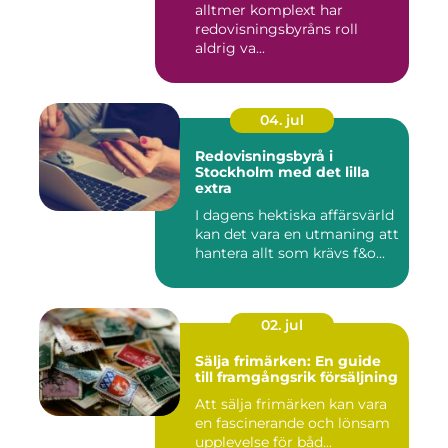
alltmer komplext har
redovisningsbyråns roll
aldrig va...
04. jul
Redovisningsbyrå i
Stockholm med det lilla
extra
I dagens hektiska affärsvärld
kan det vara en utmaning att
hantera allt som krävs f&o...
02. jul
Sälja frimärken: En guide
till framgångsrik försäljning
Att sälja frimärken kan vara
en fascinerande och lönsam
upplevelse för båd...