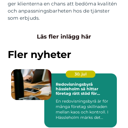
ger klienterna en chans att bedöma kvalitén
och anpassningsbarheten hos de tjänster
som erbjuds.
Läs fler inlägg här
Fler nyheter
30. jul
Redovisningsbyrå
hässleholm så hittar
företag rätt stöd för
ekonomin
En redovisningsbyrå är för
många företag skillnaden
mellan kaos och kontroll. I
Hässleholm märks det...