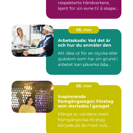
respekterte håndverkere,
kjent for sin evne til å skape...
06. nov
Arbetsskada: Vad det är
och hur du anmäler den
Att råka ut för en olycka eller
sjukdom som har sin grund i
arbetet kan påverka b&a...
06. nov
Inspirerande
framgångssagor: Företag
som startades i garaget
Många av världens mest
framgångsrika företag
började på de mest ov&...