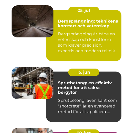
05. jul
Bergsprängning: teknikens
konstart och vetenskap
Bergsprängning är både en
vetenskap och konstform
som kräver precision,
expertis och modern teknik.
...
15. jun
Sprutbetong: en effektiv
metod för att säkra
bergytor
Sprutbetong, även känt som
"shotcrete", är en avancerad
metod för att applicera ...