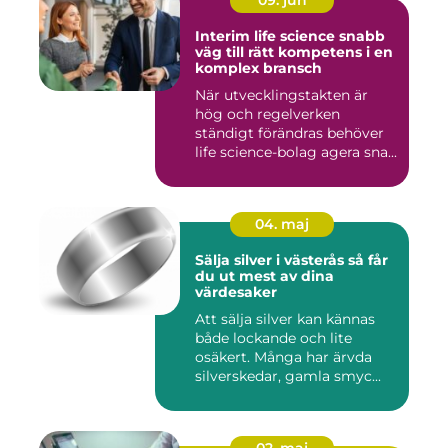
09. jun
Interim life science snabb
väg till rätt kompetens i en
komplex bransch
När utvecklingstakten är
hög och regelverken
ständigt förändras behöver
life science-bolag agera sna...
04. maj
Sälja silver i västerås så får
du ut mest av dina
värdesaker
Att sälja silver kan kännas
både lockande och lite
osäkert. Många har ärvda
silverskedar, gamla smyc...