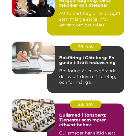
Färgborttagning: Olika
tekniker och metoder
Att ta bort färg är en uppgift
som många ställs inför,
oavsett om det g&au...
28. nov
Bokföring i Göteborg: En
guide till rätt redovisning
Bokföring är en avgörande
del av att driva ett företag,
och för många...
28. nov
Gullsmed i Tønsberg:
Tjenester som møter
ethvert behov
Gullsmeder har alltid vært