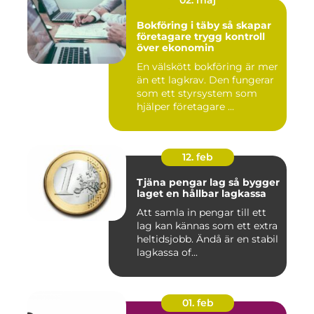
02. maj
Bokföring i täby så skapar
företagare trygg kontroll
över ekonomin
En välskött bokföring är mer
än ett lagkrav. Den fungerar
som ett styrsystem som
hjälper företagare ...
12. feb
Tjäna pengar lag så bygger
laget en hållbar lagkassa
Att samla in pengar till ett
lag kan kännas som ett extra
heltidsjobb. Ändå är en stabil
lagkassa of...
01. feb