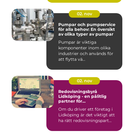
02. nov
Pumpar och pumpservice
för alla behov: En översikt
av olika typer av pumpar
Pumpar är viktiga
komponenter inom olika
industrier och används för
att flytta vä...
02. nov
Redovisningsbyrå
Lidköping - en pålitlig
partner för
redovisningsbehoven i
Om du driver ett företag i
Lidköping
Lidköping är det viktigt att
ha rätt redovisningspart...