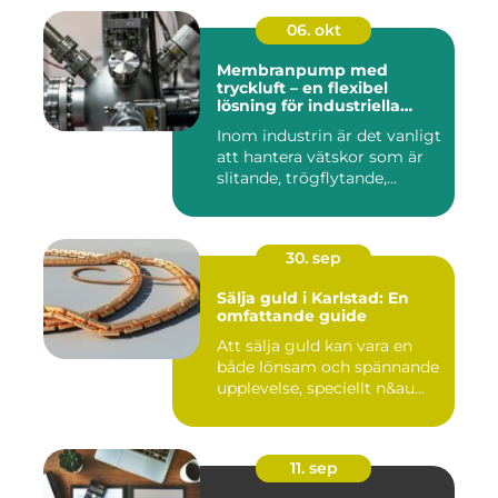
06. okt
Membranpump med
tryckluft – en flexibel
lösning för industriella
vätskeflöden
Inom industrin är det vanligt
att hantera vätskor som är
slitande, trögflytande,...
30. sep
Sälja guld i Karlstad: En
omfattande guide
Att sälja guld kan vara en
både lönsam och spännande
upplevelse, speciellt n&au...
11. sep