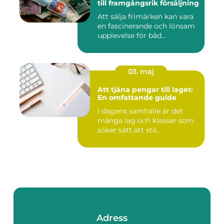
till framgångsrik försäljning
Att sälja frimärken kan vara
en fascinerande och lönsam
upplevelse för båd...
03. maj
Att tjäna pengar till laget:
En omfattande guide
I dagens samhälle är det
många lag och klasser som
söker sätt att stä...
Adress