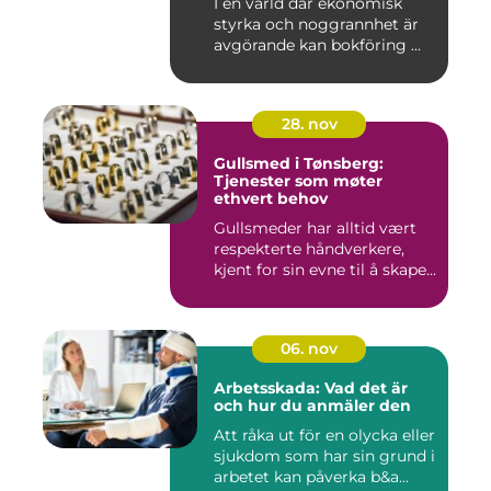
I en värld där ekonomisk
styrka och noggrannhet är
avgörande kan bokföring ...
28. nov
Gullsmed i Tønsberg:
Tjenester som møter
ethvert behov
Gullsmeder har alltid vært
respekterte håndverkere,
kjent for sin evne til å skape...
06. nov
Arbetsskada: Vad det är
och hur du anmäler den
Att råka ut för en olycka eller
sjukdom som har sin grund i
arbetet kan påverka b&a...