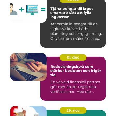
Tjäna pengar till laget
smartare sätt att fylla
lagkassan
Att samla in pengar till en
lagkassa kräver både
planering och engagemang.
Oavsett om målet är en cu...
01. dec
Redovisningsbyrå som
stärker besluten och frigör
tid
En välvald finansiell partner
gör mer än att registrera
verifikationer. Med rätt...
29. nov