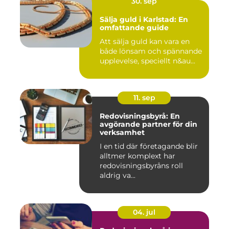
30. sep
Sälja guld i Karlstad: En
omfattande guide
Att sälja guld kan vara en
både lönsam och spännande
upplevelse, speciellt n&au...
11. sep
Redovisningsbyrå: En
avgörande partner för din
verksamhet
I en tid där företagande blir
alltmer komplext har
redovisningsbyråns roll
aldrig va...
04. jul