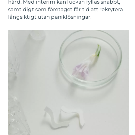
hård. Med interim kan luckan fyllas snabbt,
samtidigt som företaget får tid att rekrytera
långsiktigt utan paniklösningar.