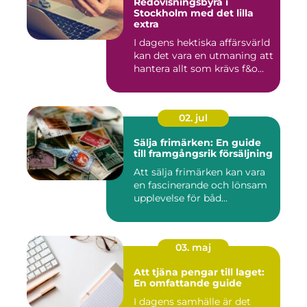
Redovisningsbyrå i
Stockholm med det lilla
extra
I dagens hektiska affärsvärld
kan det vara en utmaning att
hantera allt som krävs f&o...
02. jul
Sälja frimärken: En guide
till framgångsrik försäljning
Att sälja frimärken kan vara
en fascinerande och lönsam
upplevelse för båd...
03. maj
Att tjäna pengar till laget:
En omfattande guide
I dagens samhälle är det