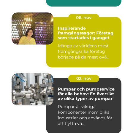
06. nov
Inspirerande
framgångssagor: Företag
som startades i garaget
Många av världens mest
framgångsrika företag
började på de mest ov&...
02. nov
Pumpar och pumpservice
för alla behov: En översikt
av olika typer av pumpar
Pumpar är viktiga
komponenter inom olika
industrier och används för
att flytta vä...