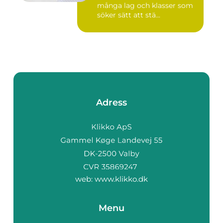
många lag och klasser som
söker sätt att stä...
Adress
web:
www.klikko.dk
Menu