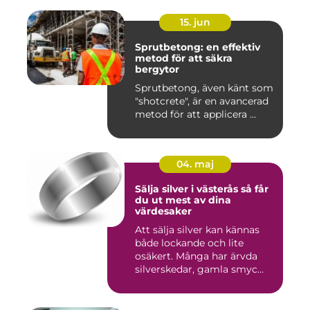
15. jun
Sprutbetong: en effektiv
metod för att säkra
bergytor
Sprutbetong, även känt som
"shotcrete", är en avancerad
metod för att applicera ...
04. maj
Sälja silver i västerås så får
du ut mest av dina
värdesaker
Att sälja silver kan kännas
både lockande och lite
osäkert. Många har ärvda
silverskedar, gamla smyc...