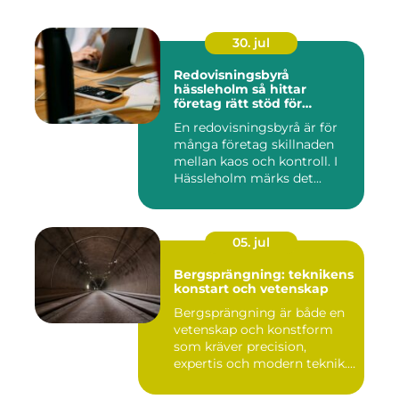
30. jul
Redovisningsbyrå
hässleholm så hittar
företag rätt stöd för
ekonomin
En redovisningsbyrå är för
många företag skillnaden
mellan kaos och kontroll. I
Hässleholm märks det...
05. jul
Bergsprängning: teknikens
konstart och vetenskap
Bergsprängning är både en
vetenskap och konstform
som kräver precision,
expertis och modern teknik.
...