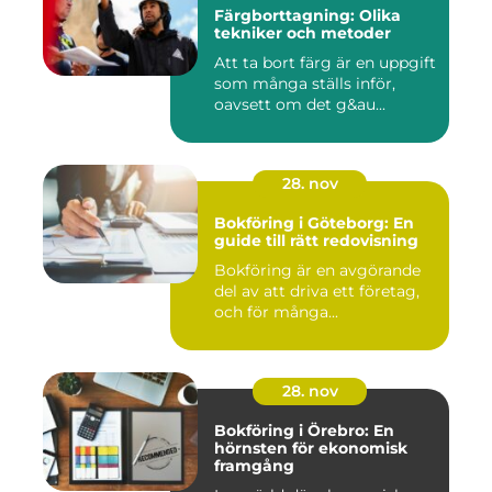
Färgborttagning: Olika
tekniker och metoder
Att ta bort färg är en uppgift
som många ställs inför,
oavsett om det g&au...
28. nov
Bokföring i Göteborg: En
guide till rätt redovisning
Bokföring är en avgörande
del av att driva ett företag,
och för många...
28. nov
Bokföring i Örebro: En
hörnsten för ekonomisk
framgång