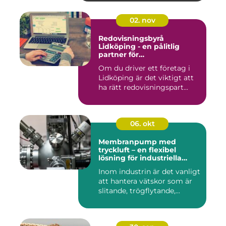
02. nov
Redovisningsbyrå
Lidköping - en pålitlig
partner för
redovisningsbehoven i
Om du driver ett företag i
Lidköping
Lidköping är det viktigt att
ha rätt redovisningspart...
06. okt
Membranpump med
tryckluft – en flexibel
lösning för industriella
vätskeflöden
Inom industrin är det vanligt
att hantera vätskor som är
slitande, trögflytande,...