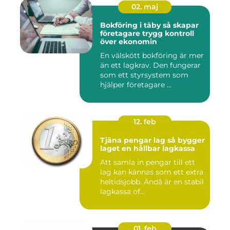
02. maj
Bokföring i täby så skapar
företagare trygg kontroll
över ekonomin
En välskött bokföring är mer
än ett lagkrav. Den fungerar
som ett styrsystem som
hjälper företagare ...
12. feb
Tjäna pengar lag så bygger
laget en hållbar lagkassa
Att samla in pengar till ett
lag kan kännas som ett extra
heltidsjobb. Ändå är en stabil
lagkassa of...
01. feb