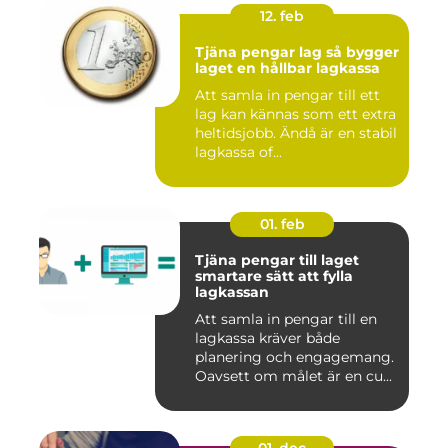
12. feb
Tjäna pengar lag så bygger
laget en hållbar lagkassa
Att samla in pengar till ett
lag kan kännas som ett extra
heltidsjobb. Ändå är en stabil
lagkassa of...
01. feb
Tjäna pengar till laget
smartare sätt att fylla
lagkassan
Att samla in pengar till en
lagkassa kräver både
planering och engagemang.
Oavsett om målet är en cu...