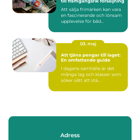
till framgångsrik försäljning
Att sälja frimärken kan vara
en fascinerande och lönsam
upplevelse för båd...
03. maj
Att tjäna pengar till laget:
En omfattande guide
I dagens samhälle är det
många lag och klasser som
söker sätt att stä...
Adress