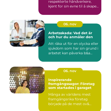
respekterte håndverkere,
kjent for sin evne til å skape...
06. nov
Arbetsskada: Vad det är
och hur du anmäler den
Att råka ut för en olycka eller
sjukdom som har sin grund i
arbetet kan påverka b&a...
06. nov
Inspirerande
framgångssagor: Företag
som startades i garaget
Många av världens mest
framgångsrika företag
började på de mest ov&...