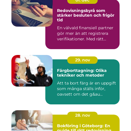
01. dec
Redovisningsbyrå som
stärker besluten och frigör
tid
En välvald finansiell partner
gör mer än att registrera
verifikationer. Med rätt...
29. nov
Färgborttagning: Olika
tekniker och metoder
Att ta bort färg är en uppgift
som många ställs inför,
oavsett om det g&au...
28. nov
Bokföring i Göteborg: En
guide till rätt redovisning