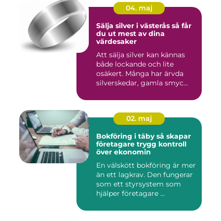
04. maj
Sälja silver i västerås så får
du ut mest av dina
värdesaker
Att sälja silver kan kännas
både lockande och lite
osäkert. Många har ärvda
silverskedar, gamla smyc...
02. maj
Bokföring i täby så skapar
företagare trygg kontroll
över ekonomin
En välskött bokföring är mer
än ett lagkrav. Den fungerar
som ett styrsystem som
hjälper företagare ...