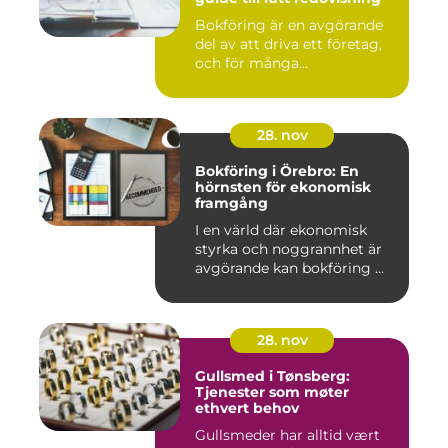
Bokföring är en avgörande
del av att driva ett företag,
och för många...
28. nov
Bokföring i Örebro: En
hörnsten för ekonomisk
framgång
I en värld där ekonomisk
styrka och noggrannhet är
avgörande kan bokföring ...
28. nov
Gullsmed i Tønsberg:
Tjenester som møter
ethvert behov
Gullsmeder har alltid vært