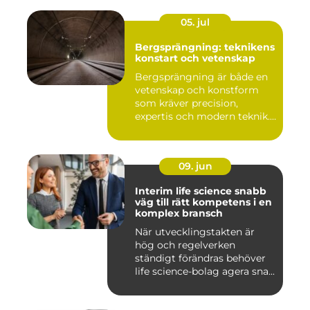
05. jul
Bergsprängning: teknikens
konstart och vetenskap
Bergsprängning är både en
vetenskap och konstform
som kräver precision,
expertis och modern teknik.
...
09. jun
Interim life science snabb
väg till rätt kompetens i en
komplex bransch
När utvecklingstakten är
hög och regelverken
ständigt förändras behöver
life science-bolag agera sna...