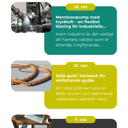
06. okt
Membranpump med
tryckluft – en flexibel
lösning för industriella
vätskeflöden
Inom industrin är det vanligt
att hantera vätskor som är
slitande, trögflytande,...
30. sep
Sälja guld i Karlstad: En
omfattande guide
Att sälja guld kan vara en
både lönsam och spännande
upplevelse, speciellt n&au...
11. sep