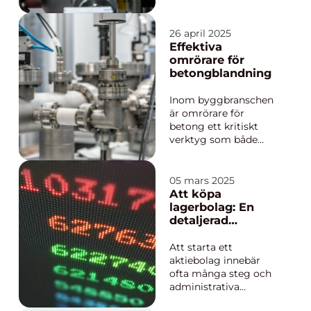
frätande eller
temperaturkänsliga.
För dessa
26 april 2025
applikationer krävs en
Effektiva
pålitlig pumpteknik
omrörare för
som klarar stora
betongblandning
påfrestninga...
Inom byggbranschen
är omrörare för
betong ett kritiskt
verktyg som både
branschexperter och
gör-det-självare
förlitar sig på för att
05 mars 2025
säkerställa en
Att köpa
högkvalitativ
lagerbolag: En
blandning av
detaljerad
betongmateria...
genomgång
Att starta ett
aktiebolag innebär
ofta många steg och
administrativa
insatser som kan vara