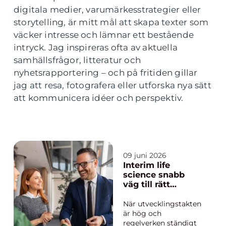
digitala medier, varumärkesstrategier eller
storytelling, är mitt mål att skapa texter som
väcker intresse och lämnar ett bestående
intryck. Jag inspireras ofta av aktuella
samhällsfrågor, litteratur och
nyhetsrapportering – och på fritiden gillar
jag att resa, fotografera eller utforska nya sätt
att kommunicera idéer och perspektiv.
09 juni 2026
Interim life
science snabb
väg till rätt
kompetens i en
komplex bransch
När utvecklingstakten
är hög och
regelverken ständigt