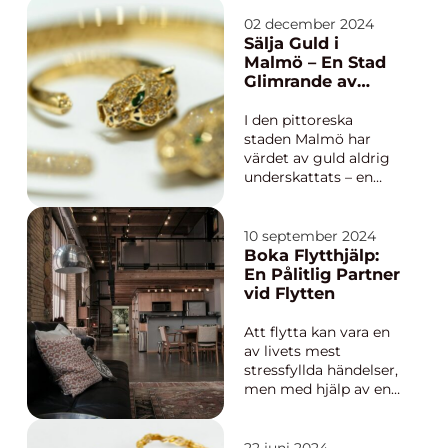
tidskrävande. Ett
alternativ för att
02 december 2024
snabbt sätta igång är
Sälja Guld i
att köpa lagerbolag.
Malmö – En Stad
Denna metod
Glimrande av
möjliggör snabb...
Möjligheter
I den pittoreska
staden Malmö har
värdet av guld aldrig
underskattats – en
fysisk tillgång som
har behållit sin lyster
genom historien och
10 september 2024
som fortsätter att
Boka Flytthjälp:
vara en gå-till-
En Pålitlig Partner
investeringsform för
vid Flytten
många...
Att flytta kan vara en
av livets mest
stressfyllda händelser,
men med hjälp av en
pålitlig flyttfirma kan
hela processen bli
betydligt smidigare.