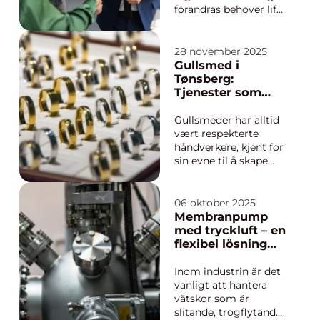
förändras behöver life
science-bolag agera
snabbt.
Forskningsprojekt kan
28 november 2025
inte pausa,
Gullsmed i
kvalitetsgranskningar
Tønsberg:
kan inte vänta och
Tjenester som
regulatoriska
møter ethvert
deadlines är ofta
behov
Gullsmeder har alltid
orubbliga. I den
vært respekterte
världen har interim l...
håndverkere, kjent for
sin evne til å skape
vakre smykker og
dekorative
gjenstander. Byen
06 oktober 2025
Tønsberg, med sin
Membranpump
historiske arv, er intet
med tryckluft – en
unntak når det
flexibel lösning
kommer til å huse
för industriella
dyktige ...
vätskeflöden
Inom industrin är det
vanligt att hantera
vätskor som är
slitande, trögflytande,