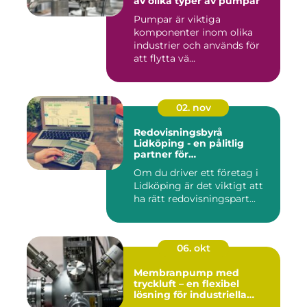
av olika typer av pumpar
Pumpar är viktiga
komponenter inom olika
industrier och används för
att flytta vä...
02. nov
Redovisningsbyrå
Lidköping - en pålitlig
partner för
redovisningsbehoven i
Om du driver ett företag i
Lidköping
Lidköping är det viktigt att
ha rätt redovisningspart...
06. okt
Membranpump med
tryckluft – en flexibel
lösning för industriella
vätskeflöden