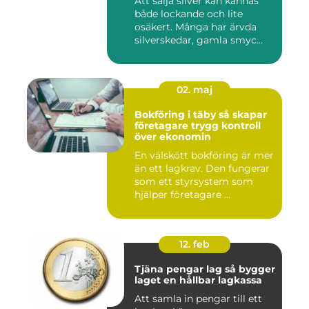
Att sälja silver kan kännas
både lockande och lite
osäkert. Många har ärvda
silverskedar, gamla smyc...
02. maj
Bokföring i täby så skapar
företagare trygg kontroll
över ekonomin
En välskött bokföring är mer
än ett lagkrav. Den fungerar
som ett styrsystem som
hjälper företagare ...
12. feb
Tjäna pengar lag så bygger
laget en hållbar lagkassa
Att samla in pengar till ett