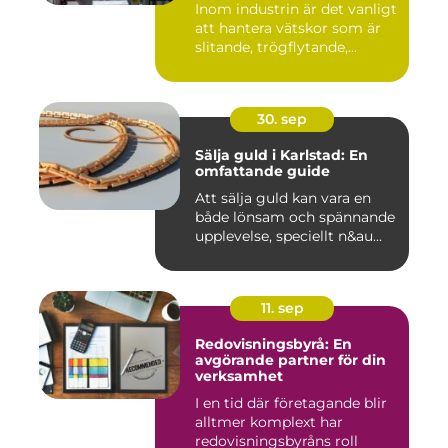
Inom industrin är det vanligt
att hantera vätskor som är
slitande, trögflytande,...
30. sep
Sälja guld i Karlstad: En
omfattande guide
Att sälja guld kan vara en
både lönsam och spännande
upplevelse, speciellt n&au...
11. sep
Redovisningsbyrå: En
avgörande partner för din
verksamhet
I en tid där företagande blir
alltmer komplext har
redovisningsbyråns roll