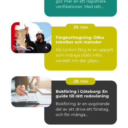
gör mer än att registrera
verifikationer. Med rätt...
29. nov
Färgborttagning: Olika
tekniker och metoder
Att ta bort färg är en uppgift
som många ställs inför,
oavsett om det g&au...
28. nov
Bokföring i Göteborg: En
guide till rätt redovisning
Bokföring är en avgörande
del av att driva ett företag,
och för många...