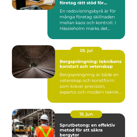
företag rätt stöd för
ekonomin
En redovisningsbyrå är för
många företag skillnaden
mellan kaos och kontroll. I
Hässleholm märks det...
05. jul
Bergsprängning: teknikens
konstart och vetenskap
Bergsprängning är både en
vetenskap och konstform
som kräver precision,
expertis och modern teknik.
...
15. jun
Sprutbetong: en effektiv
metod för att säkra
bergytor