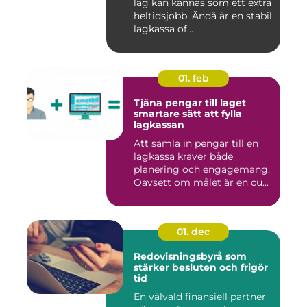
lag kan kännas som ett extra
heltidsjobb. Ändå är en stabil
lagkassa of...
01. feb
Tjäna pengar till laget
smartare sätt att fylla
lagkassan
Att samla in pengar till en
lagkassa kräver både
planering och engagemang.
Oavsett om målet är en cu...
01. dec
Redovisningsbyrå som
stärker besluten och frigör
tid
En välvald finansiell partner