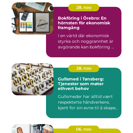
28. nov
Bokföring i Örebro: En
hörnsten för ekonomisk
framgång
I en värld där ekonomisk
styrka och noggrannhet är
avgörande kan bokföring ...
28. nov
Gullsmed i Tønsberg:
Tjenester som møter
ethvert behov
Gullsmeder har alltid vært
respekterte håndverkere,
kjent for sin evne til å skape...
06. nov