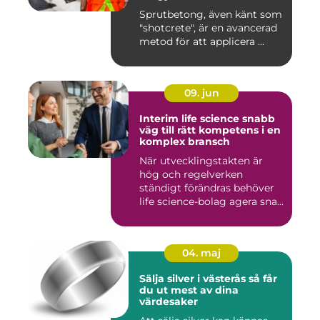
Sprutbetong, även känt som
"shotcrete", är en avancerad
metod för att applicera ...
09. jun
Interim life science snabb
väg till rätt kompetens i en
komplex bransch
När utvecklingstakten är
hög och regelverken
ständigt förändras behöver
life science-bolag agera sna...
04. maj
Sälja silver i västerås så får
du ut mest av dina
värdesaker