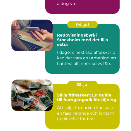
aldrig va...
04. jul
Redovisningsbyrå i
Stockholm med det lilla
extra
I dagens hektiska affärsvärld
kan det vara en utmaning att
hantera allt som krävs f&o...
02. jul
Sälja frimärken: En guide
till framgångsrik försäljning
Att sälja frimärken kan vara
en fascinerande och lönsam
upplevelse för båd...