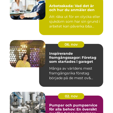
Arbetsskada: Vad det är
och hur du anmäler den
Att råka ut för en olycka eller
sjukdom som har sin grund i
arbetet kan påverka b&a...
06. nov
Inspirerande
framgångssagor: Företag
som startades i garaget
Många av världens mest
framgångsrika företag
började på de mest ov&...
02. nov
Pumpar och pumpservice
för alla behov: En översikt