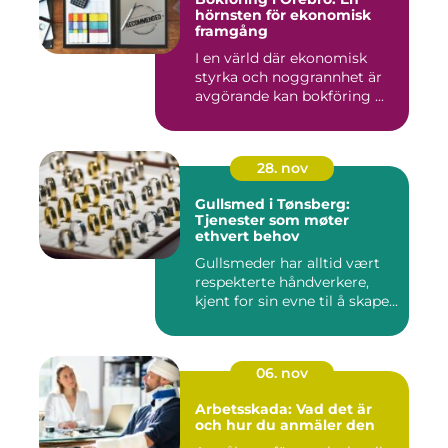
hörnsten för ekonomisk
framgång
I en värld där ekonomisk
styrka och noggrannhet är
avgörande kan bokföring ...
28. nov
Gullsmed i Tønsberg:
Tjenester som møter
ethvert behov
Gullsmeder har alltid vært
respekterte håndverkere,
kjent for sin evne til å skape...
06. nov
Arbetsskada: Vad det är
och hur du anmäler den