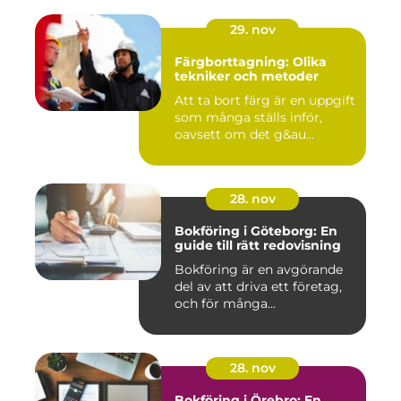
29. nov
Färgborttagning: Olika
tekniker och metoder
Att ta bort färg är en uppgift
som många ställs inför,
oavsett om det g&au...
28. nov
Bokföring i Göteborg: En
guide till rätt redovisning
Bokföring är en avgörande
del av att driva ett företag,
och för många...
28. nov
Bokföring i Örebro: En