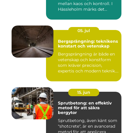
mellan kaos och kontroll. I
Hässleholm märks det...
05. jul
Bergsprängning: teknikens
konstart och vetenskap
Bergsprängning är både en
vetenskap och konstform
som kräver precision,
expertis och modern teknik.
...
15. jun
Sprutbetong: en effektiv
metod för att säkra
bergytor
Sprutbetong, även känt som
"shotcrete", är en avancerad
metod för att applicera ...