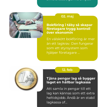
02. maj
Bokföring i täby så skapar
företagare trygg kontroll
över ekonomin
En välskött bokföring är mer
än ett lagkrav. Den fungerar
som ett styrsystem som
hjälper företagare ...
12. feb
Tjäna pengar lag så bygger
laget en hållbar lagkassa
Att samla in pengar till ett
lag kan kännas som ett extra
heltidsjobb. Ändå är en stabil
lagkassa of...