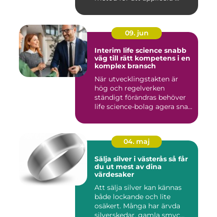
09. jun
Interim life science snabb
väg till rätt kompetens i en
komplex bransch
När utvecklingstakten är
hög och regelverken
ständigt förändras behöver
life science-bolag agera sna...
04. maj
Sälja silver i västerås så får
du ut mest av dina
värdesaker
Att sälja silver kan kännas
både lockande och lite
osäkert. Många har ärvda
silverskedar, gamla smyc...