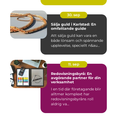
30. sep
Sälja guld i Karlstad: En
omfattande guide
Att sälja guld kan vara en
både lönsam och spännande
upplevelse, speciellt n&au...
11. sep
Redovisningsbyrå: En
avgörande partner för din
verksamhet
I en tid där företagande blir
alltmer komplext har
redovisningsbyråns roll
aldrig va...