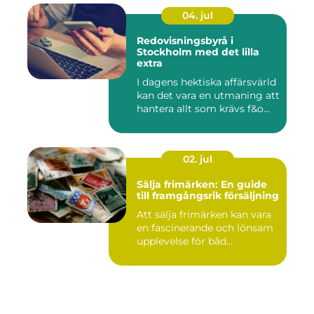
04. jul
Redovisningsbyrå i
Stockholm med det lilla
extra
I dagens hektiska affärsvärld
kan det vara en utmaning att
hantera allt som krävs f&o...
02. jul
Sälja frimärken: En guide
till framgångsrik försäljning
Att sälja frimärken kan vara
en fascinerande och lönsam
upplevelse för båd...