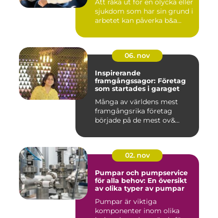
Att råka ut för en olycka eller
sjukdom som har sin grund i
arbetet kan påverka b&a...
06. nov
Inspirerande
framgångssagor: Företag
som startades i garaget
Många av världens mest
framgångsrika företag
började på de mest ov&...
02. nov
Pumpar och pumpservice
för alla behov: En översikt
av olika typer av pumpar
Pumpar är viktiga
komponenter inom olika