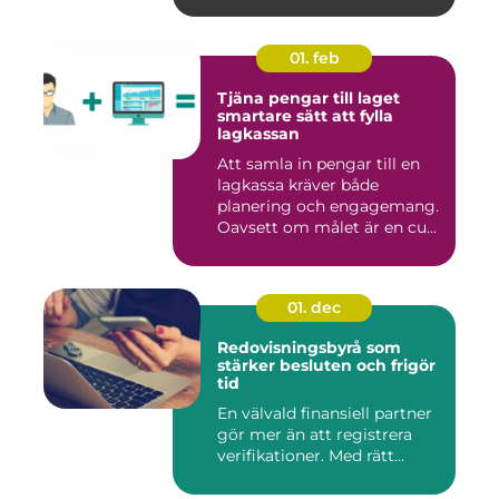
01. feb
Tjäna pengar till laget
smartare sätt att fylla
lagkassan
Att samla in pengar till en
lagkassa kräver både
planering och engagemang.
Oavsett om målet är en cu...
01. dec
Redovisningsbyrå som
stärker besluten och frigör
tid
En välvald finansiell partner
gör mer än att registrera
verifikationer. Med rätt...