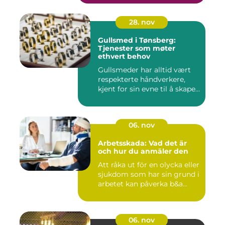
28. nov
Gullsmed i Tønsberg:
Tjenester som møter
ethvert behov
Gullsmeder har alltid vært
respekterte håndverkere,
kjent for sin evne til å skape...
06. nov
Arbetsskada: Vad det är
och hur du anmäler den
Att råka ut för en olycka eller
sjukdom som har sin grund i
arbetet kan påverka b&a...
06. nov