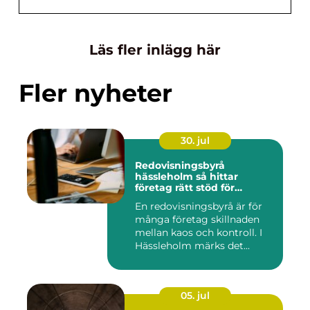
Läs fler inlägg här
Fler nyheter
30. jul
Redovisningsbyrå
hässleholm så hittar
företag rätt stöd för
ekonomin
En redovisningsbyrå är för
många företag skillnaden
mellan kaos och kontroll. I
Hässleholm märks det...
05. jul