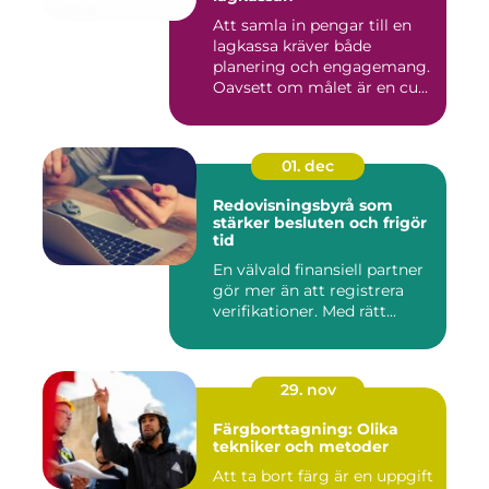
Att samla in pengar till en
lagkassa kräver både
planering och engagemang.
Oavsett om målet är en cu...
01. dec
Redovisningsbyrå som
stärker besluten och frigör
tid
En välvald finansiell partner
gör mer än att registrera
verifikationer. Med rätt...
29. nov
Färgborttagning: Olika
tekniker och metoder
Att ta bort färg är en uppgift