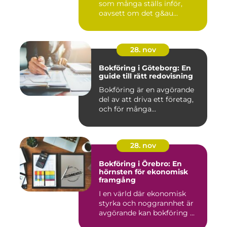
som många ställs inför,
oavsett om det g&au...
28. nov
Bokföring i Göteborg: En
guide till rätt redovisning
Bokföring är en avgörande
del av att driva ett företag,
och för många...
28. nov
Bokföring i Örebro: En
hörnsten för ekonomisk
framgång
I en värld där ekonomisk
styrka och noggrannhet är
avgörande kan bokföring ...