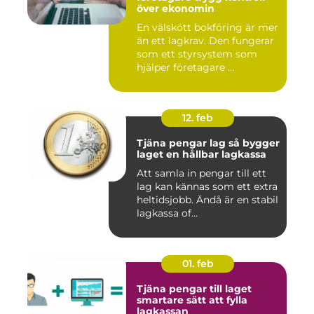
över ekonomin
En välskött bokföring är mer
än ett lagkrav. Den fungerar
som ett styrsystem som
hjälper företagare ...
12. feb
Tjäna pengar lag så bygger
laget en hållbar lagkassa
Att samla in pengar till ett
lag kan kännas som ett extra
heltidsjobb. Ändå är en stabil
lagkassa of...
01. feb
Tjäna pengar till laget
smartare sätt att fylla
lagkassan