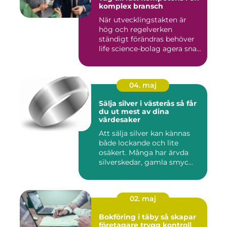
komplex bransch
När utvecklingstakten är
hög och regelverken
ständigt förändras behöver
life science-bolag agera sna...
04. maj
Sälja silver i västerås så får
du ut mest av dina
värdesaker
Att sälja silver kan kännas
både lockande och lite
osäkert. Många har ärvda
silverskedar, gamla smyc...
02. maj
Bokföring i täby så skapar
företagare trygg kontroll