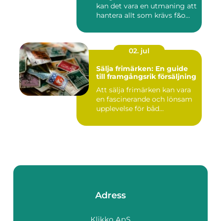
kan det vara en utmaning att
hantera allt som krävs f&o...
02. jul
Sälja frimärken: En guide
till framgångsrik försäljning
Att sälja frimärken kan vara
en fascinerande och lönsam
upplevelse för båd...
Adress