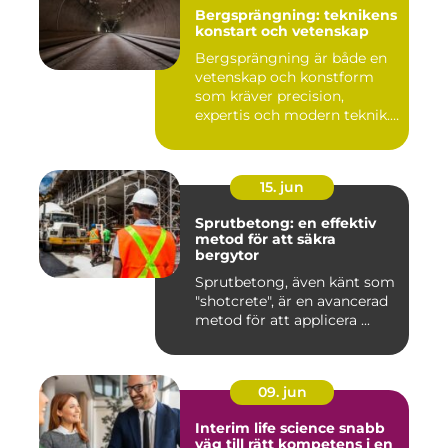
Bergsprängning: teknikens
konstart och vetenskap
Bergsprängning är både en
vetenskap och konstform
som kräver precision,
expertis och modern teknik.
...
15. jun
Sprutbetong: en effektiv
metod för att säkra
bergytor
Sprutbetong, även känt som
"shotcrete", är en avancerad
metod för att applicera ...
09. jun
Interim life science snabb
väg till rätt kompetens i en