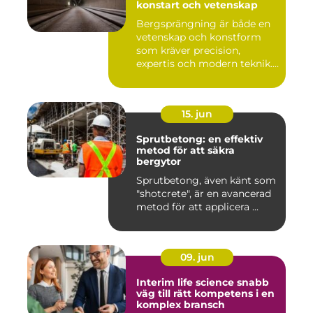
konstart och vetenskap
Bergsprängning är både en
vetenskap och konstform
som kräver precision,
expertis och modern teknik.
...
15. jun
Sprutbetong: en effektiv
metod för att säkra
bergytor
Sprutbetong, även känt som
"shotcrete", är en avancerad
metod för att applicera ...
09. jun
Interim life science snabb
väg till rätt kompetens i en
komplex bransch