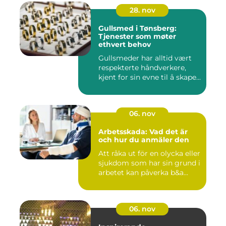
28. nov
Gullsmed i Tønsberg:
Tjenester som møter
ethvert behov
Gullsmeder har alltid vært
respekterte håndverkere,
kjent for sin evne til å skape...
06. nov
Arbetsskada: Vad det är
och hur du anmäler den
Att råka ut för en olycka eller
sjukdom som har sin grund i
arbetet kan påverka b&a...
06. nov