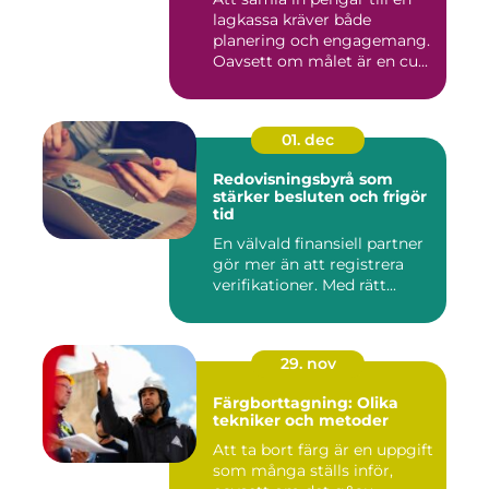
lagkassa kräver både
planering och engagemang.
Oavsett om målet är en cu...
01. dec
Redovisningsbyrå som
stärker besluten och frigör
tid
En välvald finansiell partner
gör mer än att registrera
verifikationer. Med rätt...
29. nov
Färgborttagning: Olika
tekniker och metoder
Att ta bort färg är en uppgift
som många ställs inför,