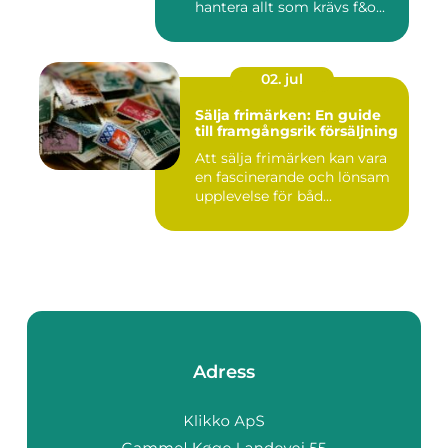
hantera allt som krävs f&o...
02. jul
Sälja frimärken: En guide
till framgångsrik försäljning
Att sälja frimärken kan vara
en fascinerande och lönsam
upplevelse för båd...
Adress