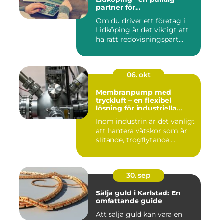
partner för
redovisningsbehoven i
Om du driver ett företag i
Lidköping
Lidköping är det viktigt att
ha rätt redovisningspart...
06. okt
Membranpump med
tryckluft – en flexibel
lösning för industriella
vätskeflöden
Inom industrin är det vanligt
att hantera vätskor som är
slitande, trögflytande,...
30. sep
Sälja guld i Karlstad: En
omfattande guide
Att sälja guld kan vara en