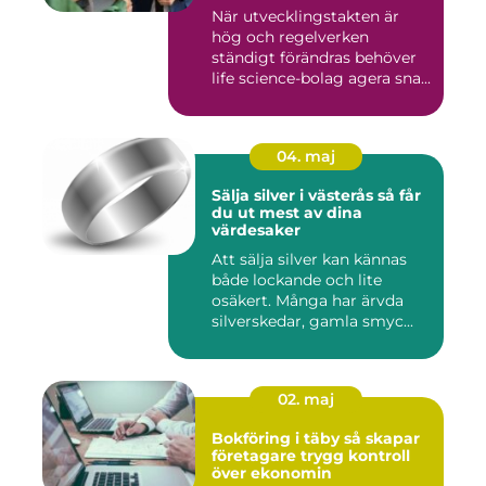
När utvecklingstakten är
hög och regelverken
ständigt förändras behöver
life science-bolag agera sna...
04. maj
Sälja silver i västerås så får
du ut mest av dina
värdesaker
Att sälja silver kan kännas
både lockande och lite
osäkert. Många har ärvda
silverskedar, gamla smyc...
02. maj
Bokföring i täby så skapar
företagare trygg kontroll
över ekonomin