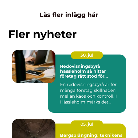
Läs fler inlägg här
Fler nyheter
30. jul
Redovisningsbyrå
hässleholm så hittar
företag rätt stöd för
ekonomin
En redovisningsbyrå är för
många företag skillnaden
mellan kaos och kontroll. I
Hässleholm märks det...
05. jul
Bergsprängning: teknikens