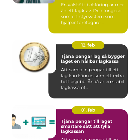
En välskött bokföring är mer
än ett lagkrav. Den fungerar
som ett styrsystem som
hjälper företagare ...
12. feb
Tjäna pengar lag så bygger
laget en hållbar lagkassa
Att samla in pengar till ett
lag kan kännas som ett extra
heltidsjobb. Ändå är en stabil
lagkassa of...
01. feb
Tjäna pengar till laget
smartare sätt att fylla
lagkassan
Att samla in pengar till en