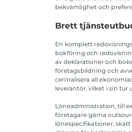
bekvämlighet och prefere
Brett tjänsteutbu
En komplett redovisningsb
bokföring och redovisnin
av deklarationer och boks
företagsbildning och avv
centralisera all ekonomia
leverantör, vilket i sin tu
Löneadministration, till
företagare gärna outsour
lönespecifikationer, skat