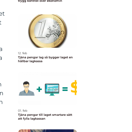
trygg kontroll över ekonomin
et
t
a
12. feb
a
Tjäna pengar lag så bygger laget en
hållbar lagkassa
n
en
an
01. feb
Tjäna pengar till laget smartare sätt
att fylla lagkassan