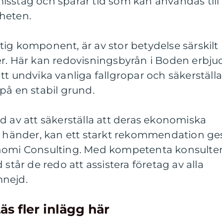
isstag och sparar tid som kan användas till
heten.
ig komponent, är av stor betydelse särskilt
er. Här kan redovisningsbyrån i Boden erbju
tt undvika vanliga fallgropar och säkerställ
på en stabil grund.
d av att säkerställa att deras ekonomiska
ga händer, kan ett starkt rekommendation ge
onomi Consulting. Med kompetenta konsulte
 står de redo att assistera företag av alla
mnejd.
äs fler inlägg här