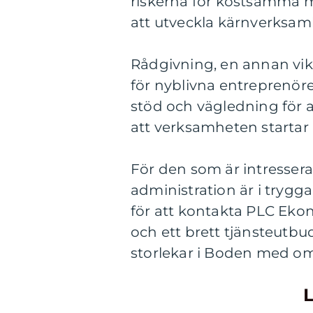
riskerna för kostsamma m
att utveckla kärnverksam
Rådgivning, en annan vikt
för nyblivna entreprenör
stöd och vägledning för a
att verksamheten startar 
För den som är intressera
administration är i tryg
för att kontakta PLC Ek
och ett brett tjänsteutbud
storlekar i Boden med o
L