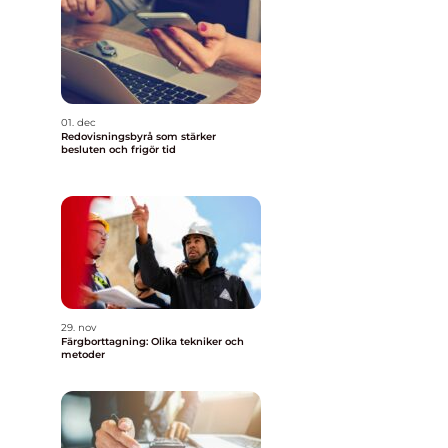
01. dec
Redovisningsbyrå som stärker
besluten och frigör tid
29. nov
Färgborttagning: Olika tekniker och
metoder