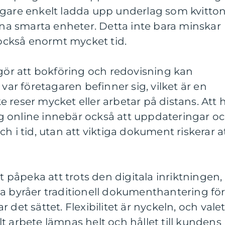
agare enkelt ladda upp underlag som kvitto
sina smarta enheter. Detta inte bara minskar
r också enormt mycket tid.
 gör att bokföring och redovisning kan
 var företagaren befinner sig, vilket är en
 reser mycket eller arbetar på distans. Att 
ing online innebär också att uppdateringar o
h i tid, utan att viktiga dokument riskerar a
tt påpeka att trots den digitala inriktningen,
a byråer traditionell dokumenthantering fö
 det sättet. Flexibilitet är nyckeln, och vale
ellt arbete lämnas helt och hållet till kundens