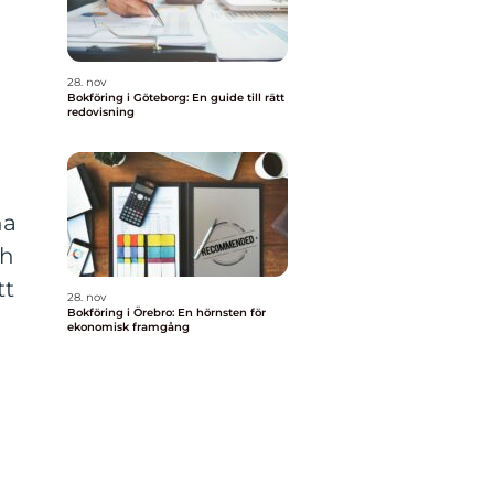
n
28. nov
Bokföring i Göteborg: En guide till rätt
redovisning
ha
ch
tt
28. nov
Bokföring i Örebro: En hörnsten för
ekonomisk framgång
r
t