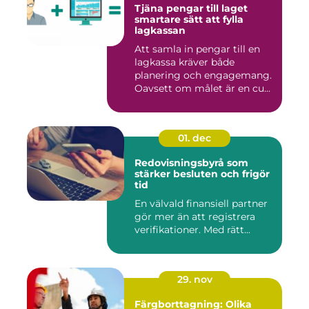
Tjäna pengar till laget
smartare sätt att fylla
lagkassan
Att samla in pengar till en
lagkassa kräver både
planering och engagemang.
Oavsett om målet är en cu...
01. dec
Redovisningsbyrå som
stärker besluten och frigör
tid
En välvald finansiell partner
gör mer än att registrera
verifikationer. Med rätt...
29. nov
Färgborttagning: Olika