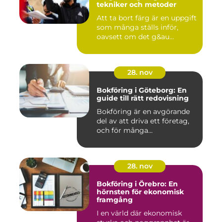
tekniker och metoder
Att ta bort färg är en uppgift
som många ställs inför,
oavsett om det g&au...
28. nov
Bokföring i Göteborg: En
guide till rätt redovisning
Bokföring är en avgörande
del av att driva ett företag,
och för många...
28. nov
Bokföring i Örebro: En
hörnsten för ekonomisk
framgång
I en värld där ekonomisk