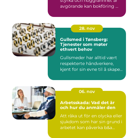
styrka och noggrannhet är
avgörande kan bokföring ...
28. nov
Gullsmed i Tønsberg:
Tjenester som møter
ethvert behov
Gullsmeder har alltid vært
respekterte håndverkere,
kjent for sin evne til å skape...
06. nov
Arbetsskada: Vad det är
och hur du anmäler den
Att råka ut för en olycka eller
sjukdom som har sin grund i
arbetet kan påverka b&a...