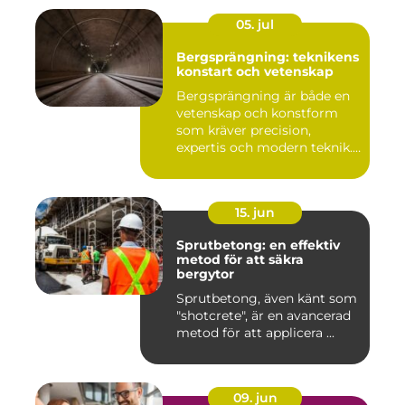
05. jul
Bergsprängning: teknikens
konstart och vetenskap
Bergsprängning är både en
vetenskap och konstform
som kräver precision,
expertis och modern teknik.
...
15. jun
Sprutbetong: en effektiv
metod för att säkra
bergytor
Sprutbetong, även känt som
"shotcrete", är en avancerad
metod för att applicera ...
09. jun