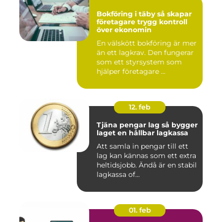
Bokföring i täby så skapar
företagare trygg kontroll
över ekonomin
En välskött bokföring är mer
än ett lagkrav. Den fungerar
som ett styrsystem som
hjälper företagare ...
12. feb
Tjäna pengar lag så bygger
laget en hållbar lagkassa
Att samla in pengar till ett
lag kan kännas som ett extra
heltidsjobb. Ändå är en stabil
lagkassa of...
01. feb