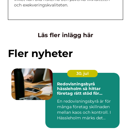
och exekveringskvaliteten.
Läs fler inlägg här
Fler nyheter
30. jul
Redovisningsbyrå
hässleholm så hittar
företag rätt stöd för
ekonomin
En redovisningsbyrå är för
många företag skillnaden
mellan kaos och kontroll. I
Hässleholm märks det...