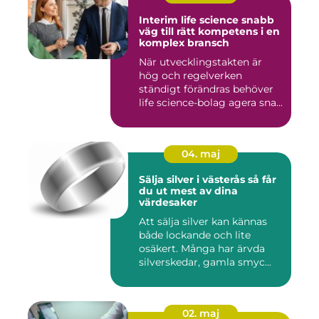
Interim life science snabb
väg till rätt kompetens i en
komplex bransch
När utvecklingstakten är
hög och regelverken
ständigt förändras behöver
life science-bolag agera sna...
04. maj
Sälja silver i västerås så får
du ut mest av dina
värdesaker
Att sälja silver kan kännas
både lockande och lite
osäkert. Många har ärvda
silverskedar, gamla smyc...
02. maj