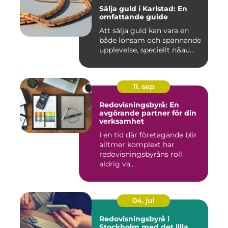
Sälja guld i Karlstad: En
omfattande guide
Att sälja guld kan vara en
både lönsam och spännande
upplevelse, speciellt n&au...
11. sep
Redovisningsbyrå: En
avgörande partner för din
verksamhet
I en tid där företagande blir
alltmer komplext har
redovisningsbyråns roll
aldrig va...
04. jul
Redovisningsbyrå i
Stockholm med det lilla