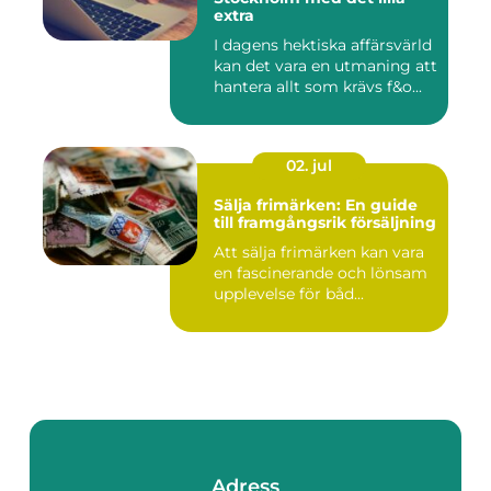
extra
I dagens hektiska affärsvärld
kan det vara en utmaning att
hantera allt som krävs f&o...
02. jul
Sälja frimärken: En guide
till framgångsrik försäljning
Att sälja frimärken kan vara
en fascinerande och lönsam
upplevelse för båd...
Adress