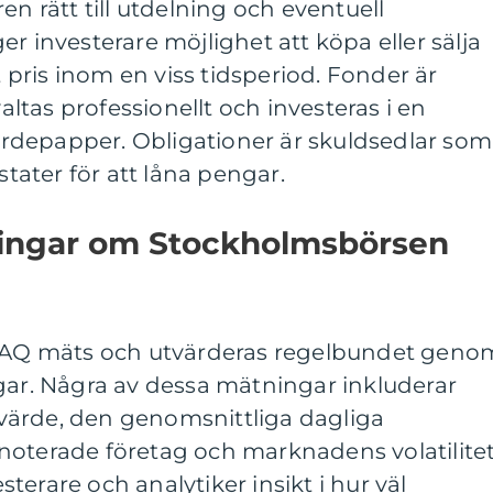
en rätt till utdelning och eventuell
r investerare möjlighet att köpa eller sälja
mt pris inom en viss tidsperiod. Fonder är
tas professionellt och investeras i en
 värdepapper. Obligationer är skuldsedlar som
stater för att låna pengar.
ningar om Stockholmsbörsen
Q mäts och utvärderas regelbundet geno
gar. Några av dessa mätningar inkluderar
värde, den genomsnittliga dagliga
noterade företag och marknadens volatilitet
erare och analytiker insikt i hur väl