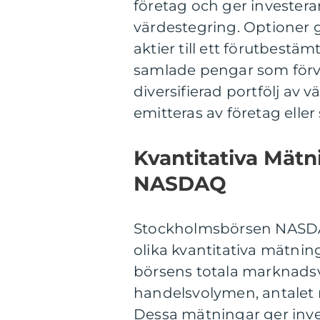
företag och ger investerar
värdestegring. Optioner ge
aktier till ett förutbestä
samlade pengar som förval
diversifierad portfölj av
emitteras av företag eller 
Kvantitativa Mät
NASDAQ
Stockholmsbörsen NASDA
olika kvantitativa mätnin
börsens totala marknads
handelsvolymen, antalet 
Dessa mätningar ger invest