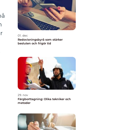
på
h
r
01. dec
Redovisningsbyrå som stärker
besluten och frigör tid
,
29. nov
Färgborttagning: Olika tekniker och
metoder