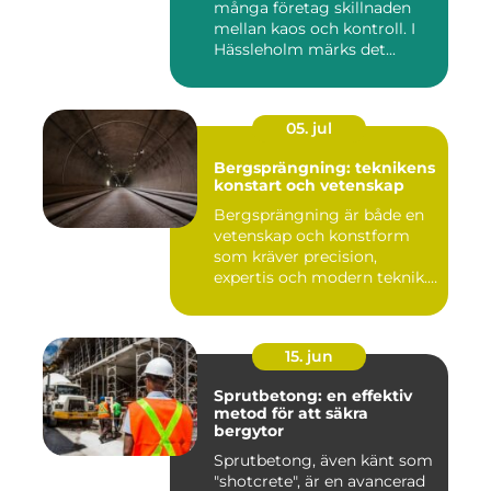
många företag skillnaden
mellan kaos och kontroll. I
Hässleholm märks det...
05. jul
Bergsprängning: teknikens
konstart och vetenskap
Bergsprängning är både en
vetenskap och konstform
som kräver precision,
expertis och modern teknik.
...
15. jun
Sprutbetong: en effektiv
metod för att säkra
bergytor
Sprutbetong, även känt som
"shotcrete", är en avancerad