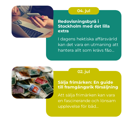
04. jul
Redovisningsbyrå i
Stockholm med det lilla
extra
I dagens hektiska affärsvärld
kan det vara en utmaning att
hantera allt som krävs f&o...
02. jul
Sälja frimärken: En guide
till framgångsrik försäljning
Att sälja frimärken kan vara
en fascinerande och lönsam
upplevelse för båd...