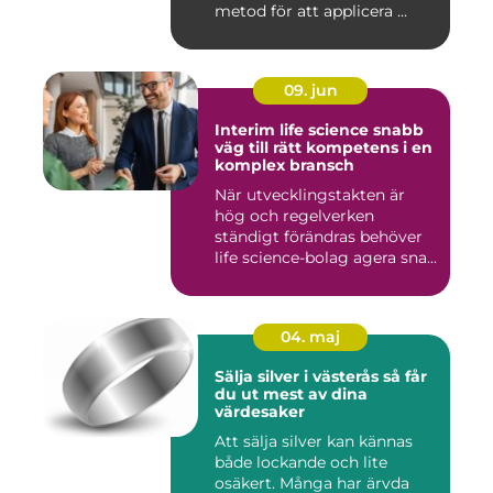
metod för att applicera ...
09. jun
Interim life science snabb
väg till rätt kompetens i en
komplex bransch
När utvecklingstakten är
hög och regelverken
ständigt förändras behöver
life science-bolag agera sna...
04. maj
Sälja silver i västerås så får
du ut mest av dina
värdesaker
Att sälja silver kan kännas
både lockande och lite
osäkert. Många har ärvda