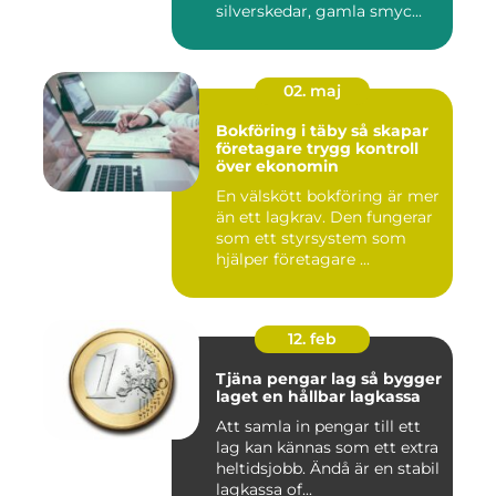
silverskedar, gamla smyc...
02. maj
Bokföring i täby så skapar
företagare trygg kontroll
över ekonomin
En välskött bokföring är mer
än ett lagkrav. Den fungerar
som ett styrsystem som
hjälper företagare ...
12. feb
Tjäna pengar lag så bygger
laget en hållbar lagkassa
Att samla in pengar till ett
lag kan kännas som ett extra
heltidsjobb. Ändå är en stabil
lagkassa of...