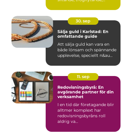
30. sep
Sälja guld i Karlstad: En
omfattande guide
Att sälja guld kan vara en
både lönsam och spännande
upplevelse, speciellt n&au...
11. sep
Redovisningsbyrå: En
avgörande partner för din
verksamhet
I en tid där företagande blir
alltmer komplext har
redovisningsbyråns roll
aldrig va...