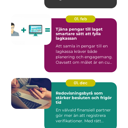
01. feb
Tjäna pengar till laget
smartare sätt att fylla
lagkassan
Att samla in pengar till en
lagkassa kräver både
planering och engagemang.
Oavsett om målet är en cu...
01. dec
Redovisningsbyrå som
stärker besluten och frigör
tid
En välvald finansiell partner
gör mer än att registrera
verifikationer. Med rätt...