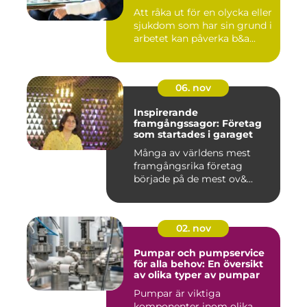
Att råka ut för en olycka eller
sjukdom som har sin grund i
arbetet kan påverka b&a...
06. nov
Inspirerande
framgångssagor: Företag
som startades i garaget
Många av världens mest
framgångsrika företag
började på de mest ov&...
02. nov
Pumpar och pumpservice
för alla behov: En översikt
av olika typer av pumpar
Pumpar är viktiga
komponenter inom olika