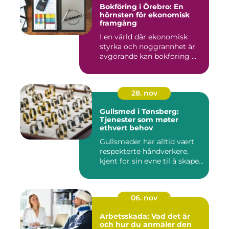
Bokföring i Örebro: En
hörnsten för ekonomisk
framgång
I en värld där ekonomisk
styrka och noggrannhet är
avgörande kan bokföring ...
28. nov
Gullsmed i Tønsberg:
Tjenester som møter
ethvert behov
Gullsmeder har alltid vært
respekterte håndverkere,
kjent for sin evne til å skape...
06. nov
Arbetsskada: Vad det är
och hur du anmäler den