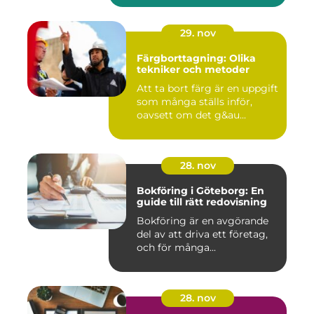
29. nov
Färgborttagning: Olika
tekniker och metoder
Att ta bort färg är en uppgift
som många ställs inför,
oavsett om det g&au...
28. nov
Bokföring i Göteborg: En
guide till rätt redovisning
Bokföring är en avgörande
del av att driva ett företag,
och för många...
28. nov