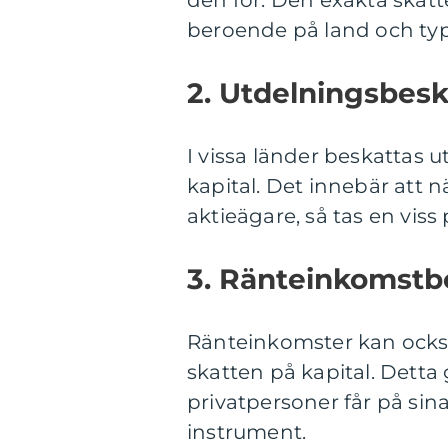
den för. Den exakta skatte
beroende på land och typ 
2. Utdelningsbesk
I vissa länder beskattas u
kapital. Det innebär att när
aktieägare, så tas en viss
3. Ränteinkomstb
Ränteinkomster kan också
skatten på kapital. Detta g
privatpersoner får på sin
instrument.