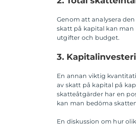
2. Total skatteintä
Genom att analysera den
skatt på kapital kan man
utgifter och budget.
3. Kapitalinvester
En annan viktig kvantitat
av skatt på kapital på k
skatteåtgärder har en pos
kan man bedöma skattens
En diskussion om hur olika