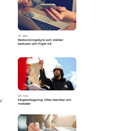
01. dec
Redovisningsbyrå som stärker
besluten och frigör tid
29. nov
v
Färgborttagning: Olika tekniker och
metoder