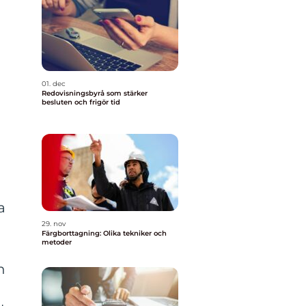
g
01. dec
Redovisningsbyrå som stärker
besluten och frigör tid
a
29. nov
Färgborttagning: Olika tekniker och
metoder
n