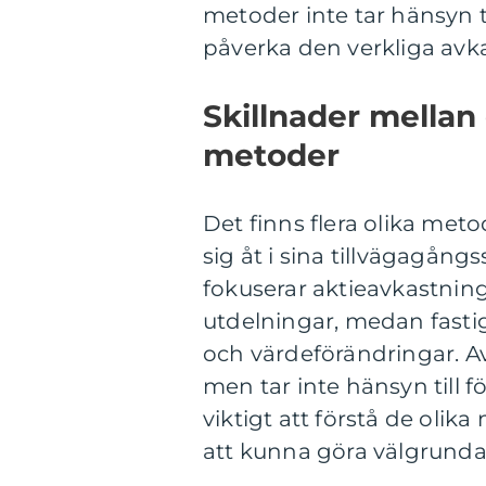
metoder inte tar hänsyn ti
påverka den verkliga avk
Skillnader mellan
metoder
Det finns flera olika meto
sig åt i sina tillvägagån
fokuserar aktieavkastnin
utdelningar, medan fastig
och värdeförändringar. Av
men tar inte hänsyn till f
viktigt att förstå de oli
att kunna göra välgrunda