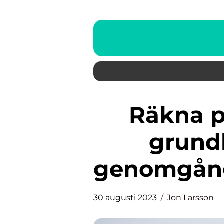
Räkna på avkastning: En
grundl
genomgång 
30 augusti 2023
Jon Larsson