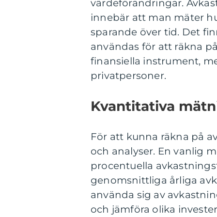
värdeförändringar. Avkas
innebär att man mäter hu
sparande över tid. Det 
användas för att räkna p
finansiella instrument, me
privatpersoner.
Kvantitativa mät
För att kunna räkna på a
och analyser. En vanlig m
procentuella avkastnings
genomsnittliga årliga av
använda sig av avkastning
och jämföra olika invester