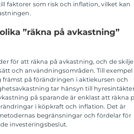
ll faktorer som risk och inflation, vilket kan
astningen.
 olika ”räkna på avkastning”
der för att räkna på avkastning, och de skilje
gssätt och användningsområden. Till exempel
g främst på förändringen i aktiekursen och
hetsavkastning tar hänsyn till hyresintäkte
kastning på sparande är enklast att räkna p
örändringar i köpkraft och inflation. Det är
ka metodernas begränsningar och fördelar för
de investeringsbeslut.