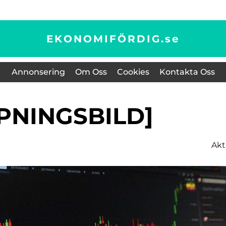
EKONOMIFÖRDIG.
se
Annonsering
Om Oss
Cookies
Kontakta Oss
ÖPPNINGSBILD]
Akt