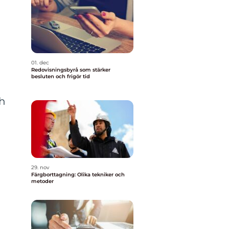
01. dec
Redovisningsbyrå som stärker
besluten och frigör tid
h
29. nov
Färgborttagning: Olika tekniker och
metoder