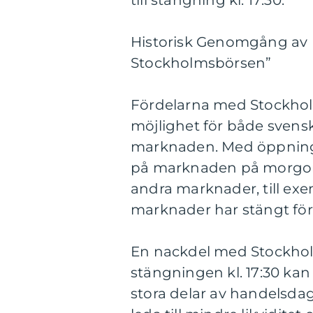
till stängning kl. 17:30.
Historisk Genomgång av 
Stockholmsbörsen”
Fördelarna med Stockhol
möjlighet för både svensk
marknaden. Med öppning k
på marknaden på morgone
andra marknader, till exem
marknader har stängt fö
En nackdel med Stockhol
stängningen kl. 17:30 kan
stora delar av handelsda