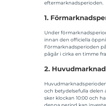
eftermarknadsperioden.
1. Förmarknadspe
Under förmarknadsperiod
innan den officiella öp
Förmarknadsperioden på 
pågår i cirka en timme f
2. Huvudmarknad
Huvudmarknadsperioden 
och betydelsefulla delen
sker klockan 10:00 och han
denna period kan investe