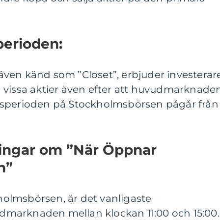
perioden:
ven känd som ”Closet”, erbjuder investerar
 vissa aktier även efter att huvudmarknade
dsperioden på Stockholmsbörsen pågår från
ningar om ”När Öppnar
n”
kholmsbörsen, är det vanligaste
marknaden mellan klockan 11:00 och 15:00.