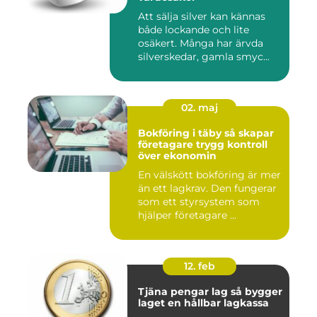
Att sälja silver kan kännas
både lockande och lite
osäkert. Många har ärvda
silverskedar, gamla smyc...
02. maj
Bokföring i täby så skapar
företagare trygg kontroll
över ekonomin
En välskött bokföring är mer
än ett lagkrav. Den fungerar
som ett styrsystem som
hjälper företagare ...
12. feb
Tjäna pengar lag så bygger
laget en hållbar lagkassa