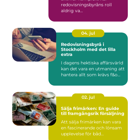
redovisningsbyråns roll
aldrig va...
04. jul
Redovisningsbyrå i
Stockholm med det lilla
extra
I dagens hektiska affärsvärld
kan det vara en utmaning att
hantera allt som krävs f&o...
02. jul
Sälja frimärken: En guide
till framgångsrik försäljning
Att sälja frimärken kan vara
en fascinerande och lönsam
upplevelse för båd...