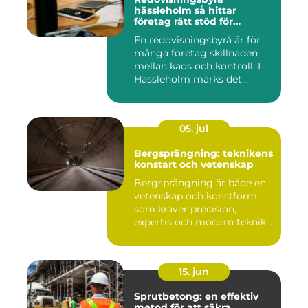
hässleholm så hittar
företag rätt stöd för
ekonomin
En redovisningsbyrå är för
många företag skillnaden
mellan kaos och kontroll. I
Hässleholm märks det...
05. jul
Bergsprängning: teknikens
konstart och vetenskap
Bergsprängning är både en
vetenskap och konstform
som kräver precision,
expertis och modern teknik.
...
15. jun
Sprutbetong: en effektiv
metod för att säkra