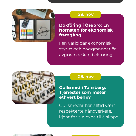
28. nov
Bokföring i Örebro: En
hörnsten för ekonomisk
framgång
I en värld där ekonomisk
styrka och noggrannhet är
avgörande kan bokföring ...
28. nov
Gullsmed i Tønsberg:
Tjenester som møter
ethvert behov
Gullsmeder har alltid vært
respekterte håndverkere,
kjent for sin evne til å skape...