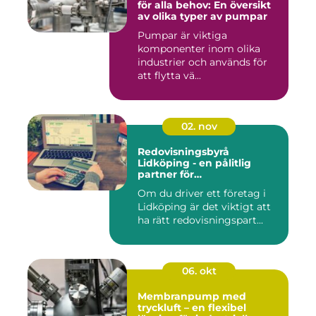
för alla behov: En översikt
av olika typer av pumpar
Pumpar är viktiga
komponenter inom olika
industrier och används för
att flytta vä...
02. nov
Redovisningsbyrå
Lidköping - en pålitlig
partner för
redovisningsbehoven i
Om du driver ett företag i
Lidköping
Lidköping är det viktigt att
ha rätt redovisningspart...
06. okt
Membranpump med
tryckluft – en flexibel