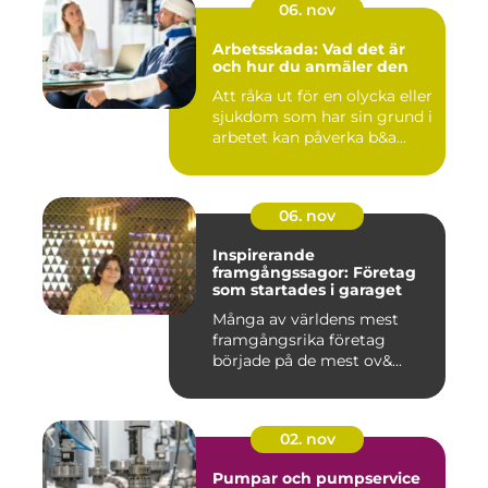
06. nov
Arbetsskada: Vad det är
och hur du anmäler den
Att råka ut för en olycka eller
sjukdom som har sin grund i
arbetet kan påverka b&a...
06. nov
Inspirerande
framgångssagor: Företag
som startades i garaget
Många av världens mest
framgångsrika företag
började på de mest ov&...
02. nov
Pumpar och pumpservice