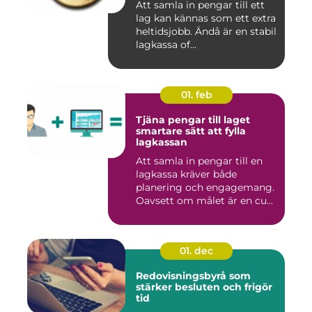
Att samla in pengar till ett
lag kan kännas som ett extra
heltidsjobb. Ändå är en stabil
lagkassa of...
01. feb
Tjäna pengar till laget
smartare sätt att fylla
lagkassan
Att samla in pengar till en
lagkassa kräver både
planering och engagemang.
Oavsett om målet är en cu...
01. dec
Redovisningsbyrå som
stärker besluten och frigör
tid