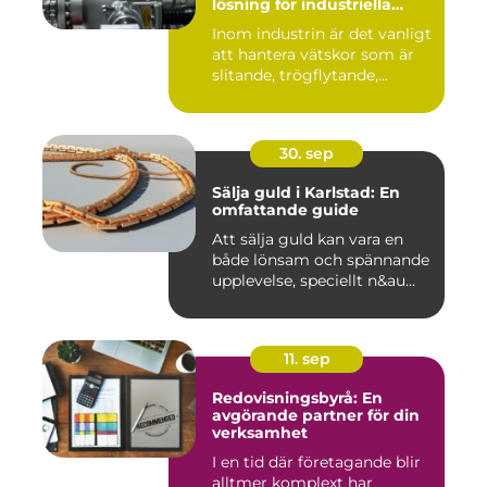
lösning för industriella
vätskeflöden
Inom industrin är det vanligt
att hantera vätskor som är
slitande, trögflytande,...
30. sep
Sälja guld i Karlstad: En
omfattande guide
Att sälja guld kan vara en
både lönsam och spännande
upplevelse, speciellt n&au...
11. sep
Redovisningsbyrå: En
avgörande partner för din
verksamhet
I en tid där företagande blir
alltmer komplext har