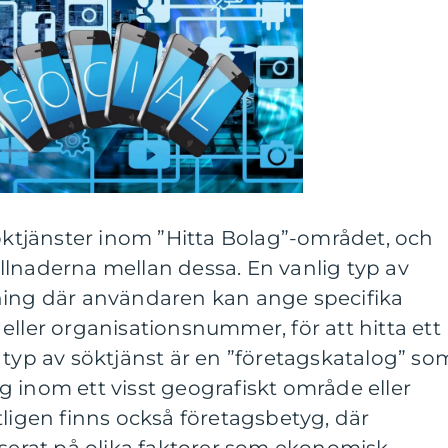
söktjänster inom ”Hitta Bolag”-området, och
skillnaderna mellan dessa. En vanlig typ av
ning där användaren kan ange specifika
eller organisationsnummer, för att hitta ett
 typ av söktjänst är en ”företagskatalog” so
lag inom ett visst geografiskt område eller
tligen finns också företagsbetyg, där