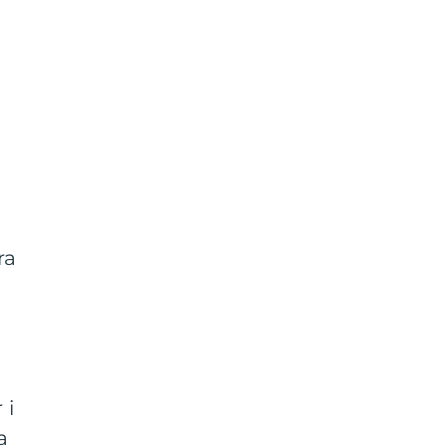
ra
 i
a