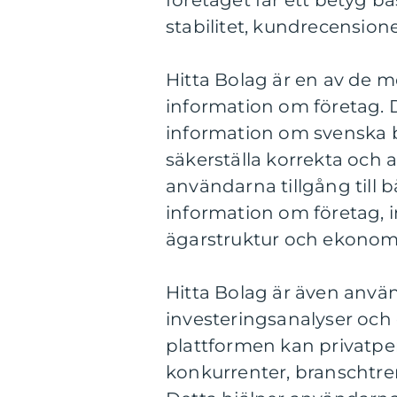
företaget får ett betyg b
stabilitet, kundrecension
Hitta Bolag är en av de m
information om företag.
information om svenska b
säkerställa korrekta och 
användarna tillgång till
information om företag, 
ägarstruktur och ekonomi
Hitta Bolag är även anv
investeringsanalyser och
plattformen kan privatper
konkurrenter, branschtre