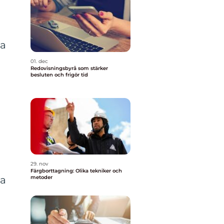
ta
01. dec
Redovisningsbyrå som stärker
besluten och frigör tid
29. nov
Färgborttagning: Olika tekniker och
metoder
da