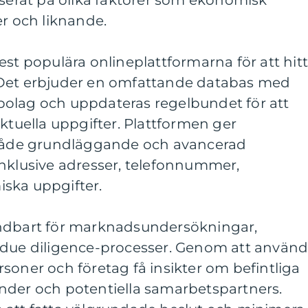
aserat på olika faktorer som ekonomisk
er och liknande.
est populära onlineplattformarna för att hit
 Det erbjuder en omfattande databas med
olag och uppdateras regelbundet för att
aktuella uppgifter. Plattformen ger
 både grundläggande och avancerad
inklusive adresser, telefonnummer,
ska uppgifter.
ändbart för marknadsundersökningar,
 due diligence-processer. Genom att använ
soner och företag få insikter om befintliga
nder och potentiella samarbetspartners.