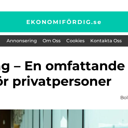
EKONOMIFÖRDIG.
se
Annonsering
Om Oss
Cookies
Kontakta Oss
ör privatpersoner
Bo