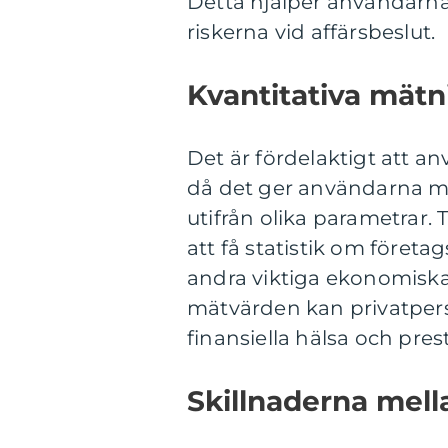
Detta hjälper användarna
riskerna vid affärsbeslut.
Kvantitativa mätn
Det är fördelaktigt att an
då det ger användarna mö
utifrån olika parametrar.
att få statistik om företa
andra viktiga ekonomiska
mätvärden kan privatperso
finansiella hälsa och pres
Skillnaderna mell