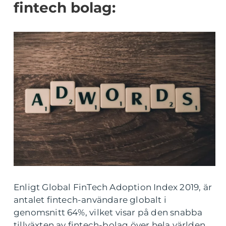
fintech bolag:
Enligt Global FinTech Adoption Index 2019, är
antalet fintech-användare globalt i
genomsnitt 64%, vilket visar på den snabba
tillväxten av fintech-bolag över hela världen.