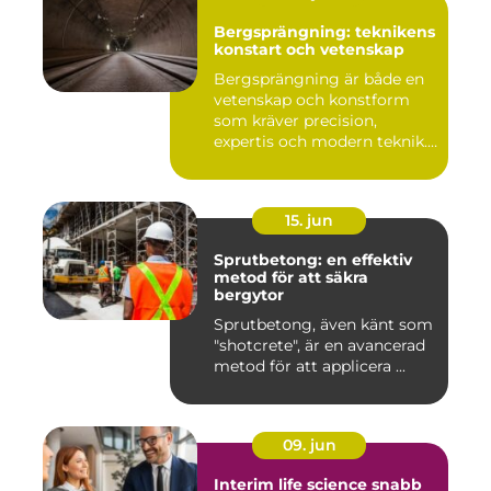
Bergsprängning: teknikens
konstart och vetenskap
Bergsprängning är både en
vetenskap och konstform
som kräver precision,
expertis och modern teknik.
...
15. jun
Sprutbetong: en effektiv
metod för att säkra
bergytor
Sprutbetong, även känt som
"shotcrete", är en avancerad
metod för att applicera ...
09. jun
Interim life science snabb