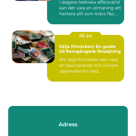
I dagens hektiska affärsvärld
kan det vara en utmaning att
hantera allt som krävs f&o...
02. jul
Sälja frimärken: En guide
till framgångsrik försäljning
Att sälja frimärken kan vara
en fascinerande och lönsam
upplevelse för båd...
Adress