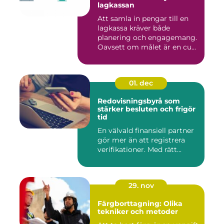
lagkassan
Att samla in pengar till en
lagkassa kräver både
planering och engagemang.
Oavsett om målet är en cu...
01. dec
Redovisningsbyrå som
stärker besluten och frigör
tid
En välvald finansiell partner
gör mer än att registrera
verifikationer. Med rätt...
29. nov
Färgborttagning: Olika
tekniker och metoder