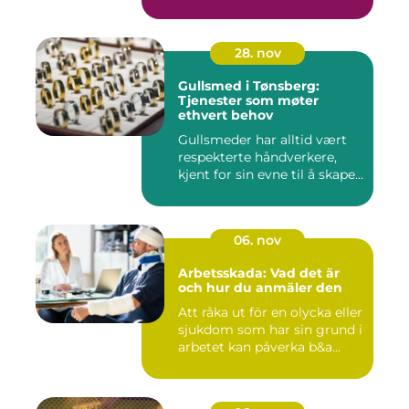
28. nov
Gullsmed i Tønsberg:
Tjenester som møter
ethvert behov
Gullsmeder har alltid vært
respekterte håndverkere,
kjent for sin evne til å skape...
06. nov
Arbetsskada: Vad det är
och hur du anmäler den
Att råka ut för en olycka eller
sjukdom som har sin grund i
arbetet kan påverka b&a...