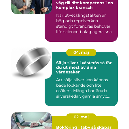
väg till rätt kompetens i en
komplex bransch
När utvecklingstakten är
hög och regelverken
ständigt förändras behöver
life science-bolag agera sna...
04. maj
Sälja silver i västerås så får
du ut mest av dina
värdesaker
Att sälja silver kan kännas
både lockande och lite
osäkert. Många har ärvda
silverskedar, gamla smyc...
02. maj
Bokföring i täby så skapar