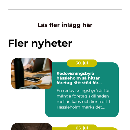
Läs fler inlägg här
Fler nyheter
30. jul
Redovisningsbyrå
hässleholm så hittar
företag rätt stöd för
ekonomin
En redovisningsbyrå är för
många företag skillnaden
mellan kaos och kontroll. I
Hässleholm märks det...
05. jul