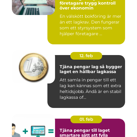
företagare trygg kontroll
över ekonomin
En välskött bokföring är mer
än ett lagkrav. Den fungerar
som ett styrsystem som
hjälper företagare ...
12. feb
Tjäna pengar lag så bygger
laget en hållbar lagkassa
Att samla in pengar till ett
lag kan kännas som ett extra
heltidsjobb. Ändå är en stabil
lagkassa of...
01. feb
Tjäna pengar till laget
smartare sätt att fylla