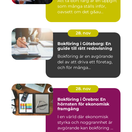
Att ta bort färg är en uppgift
som många ställs inför,
oavsett om det g&au...
28. nov
Bokföring i Göteborg: En
guide till rätt redovisning
Bokföring är en avgörande
del av att driva ett företag,
och för många...
28. nov
Bokföring i Örebro: En
hörnsten för ekonomisk
framgång
I en värld där ekonomisk
styrka och noggrannhet är
avgörande kan bokföring ...