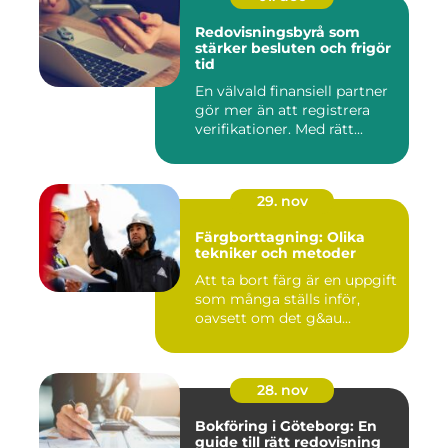
Redovisningsbyrå som
stärker besluten och frigör
tid
En välvald finansiell partner
gör mer än att registrera
verifikationer. Med rätt...
29. nov
Färgborttagning: Olika
tekniker och metoder
Att ta bort färg är en uppgift
som många ställs inför,
oavsett om det g&au...
28. nov
Bokföring i Göteborg: En
guide till rätt redovisning