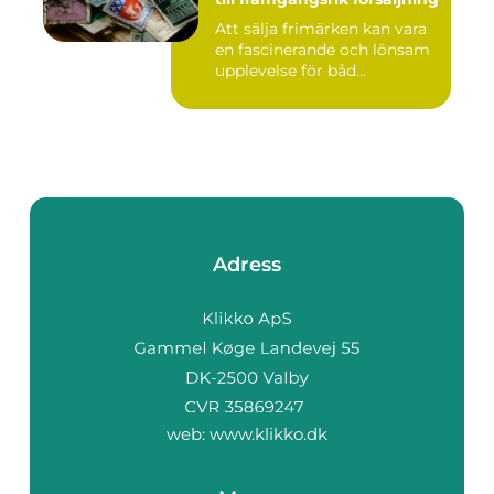
Att sälja frimärken kan vara
en fascinerande och lönsam
upplevelse för båd...
Adress
web:
www.klikko.dk