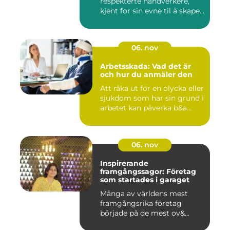
respekterte håndverkere,
kjent for sin evne til å skape...
06. nov
Arbetsskada: Vad det är
och hur du anmäler den
Att råka ut för en olycka eller
sjukdom som har sin grund i
arbetet kan påverka b&a...
06. nov
Inspirerande
framgångssagor: Företag
som startades i garaget
Många av världens mest
framgångsrika företag
började på de mest ov&...