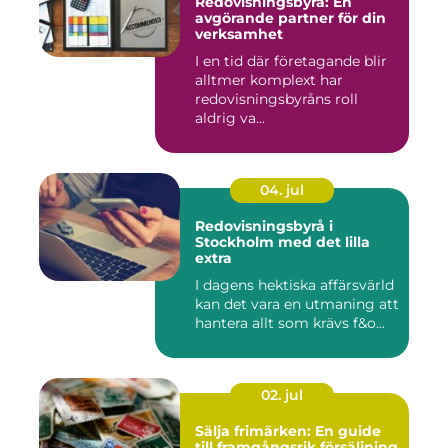
Redovisningsbyrå: En
avgörande partner för din
verksamhet
I en tid där företagande blir
alltmer komplext har
redovisningsbyråns roll
aldrig va...
04. jul
Redovisningsbyrå i
Stockholm med det lilla
extra
I dagens hektiska affärsvärld
kan det vara en utmaning att
hantera allt som krävs f&o...
02. jul
Sälja frimärken: En guide
till framgångsrik försäljning