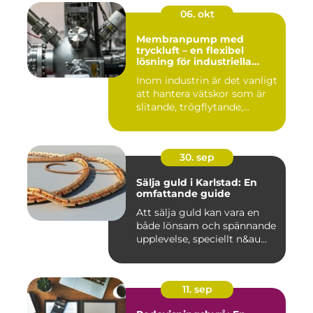
06. okt
Membranpump med
tryckluft – en flexibel
lösning för industriella
vätskeflöden
Inom industrin är det vanligt
att hantera vätskor som är
slitande, trögflytande,...
30. sep
Sälja guld i Karlstad: En
omfattande guide
Att sälja guld kan vara en
både lönsam och spännande
upplevelse, speciellt n&au...
11. sep