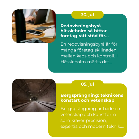
30. jul
Redovisningsbyrå
hässleholm så hittar
företag rätt stöd för
ekonomin
En redovisningsbyrå är för
många företag skillnaden
mellan kaos och kontroll. I
Hässleholm märks det...
05. jul
Bergsprängning: teknikens
konstart och vetenskap
Bergsprängning är både en
vetenskap och konstform
som kräver precision,
expertis och modern teknik.
...