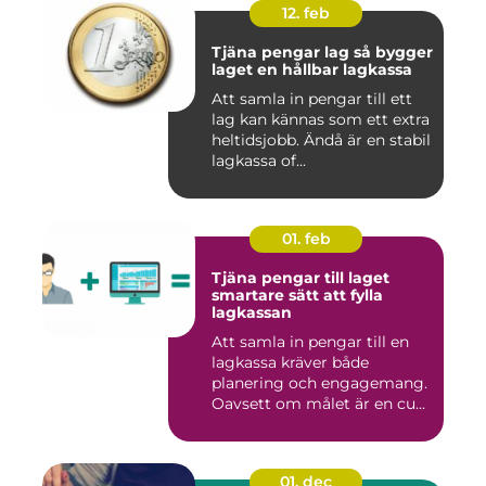
12. feb
Tjäna pengar lag så bygger
laget en hållbar lagkassa
Att samla in pengar till ett
lag kan kännas som ett extra
heltidsjobb. Ändå är en stabil
lagkassa of...
01. feb
Tjäna pengar till laget
smartare sätt att fylla
lagkassan
Att samla in pengar till en
lagkassa kräver både
planering och engagemang.
Oavsett om målet är en cu...
01. dec