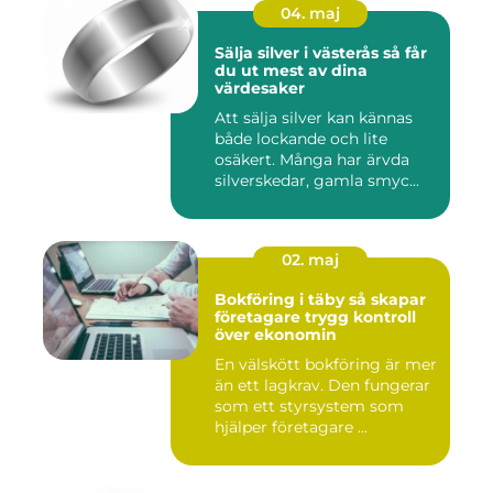
04. maj
Sälja silver i västerås så får
du ut mest av dina
värdesaker
Att sälja silver kan kännas
både lockande och lite
osäkert. Många har ärvda
silverskedar, gamla smyc...
02. maj
Bokföring i täby så skapar
företagare trygg kontroll
över ekonomin
En välskött bokföring är mer
än ett lagkrav. Den fungerar
som ett styrsystem som
hjälper företagare ...