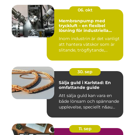
06. okt
Membranpump med
tryckluft – en flexibel
lösning för industriella
vätskeflöden
Inom industrin är det vanligt
att hantera vätskor som är
slitande, trögflytande,...
30. sep
Sälja guld i Karlstad: En
omfattande guide
Att sälja guld kan vara en
både lönsam och spännande
upplevelse, speciellt n&au...
11. sep