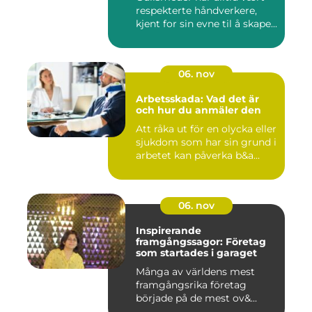
respekterte håndverkere,
kjent for sin evne til å skape...
06. nov
Arbetsskada: Vad det är
och hur du anmäler den
Att råka ut för en olycka eller
sjukdom som har sin grund i
arbetet kan påverka b&a...
06. nov
Inspirerande
framgångssagor: Företag
som startades i garaget
Många av världens mest
framgångsrika företag
började på de mest ov&...