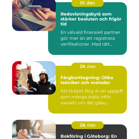
01. dec
Redovisningsbyrå som
stärker besluten och frigör
tid
En välvald finansiell partner
gör mer än att registrera
verifikationer. Med rätt...
29. nov
Färgborttagning: Olika
tekniker och metoder
Att ta bort färg är en uppgift
som många ställs inför,
oavsett om det g&au...
28. nov
Bokföring i Göteborg: En