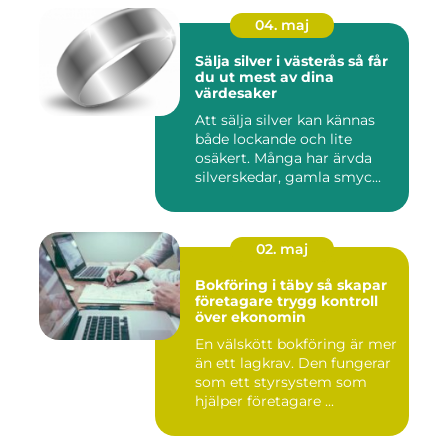
04. maj
Sälja silver i västerås så får
du ut mest av dina
värdesaker
Att sälja silver kan kännas
både lockande och lite
osäkert. Många har ärvda
silverskedar, gamla smyc...
02. maj
Bokföring i täby så skapar
företagare trygg kontroll
över ekonomin
En välskött bokföring är mer
än ett lagkrav. Den fungerar
som ett styrsystem som
hjälper företagare ...