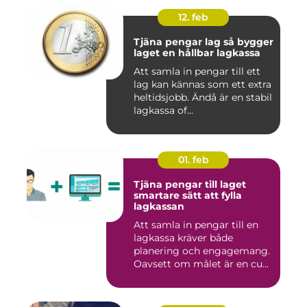
12. feb
Tjäna pengar lag så bygger
laget en hållbar lagkassa
Att samla in pengar till ett
lag kan kännas som ett extra
heltidsjobb. Ändå är en stabil
lagkassa of...
01. feb
Tjäna pengar till laget
smartare sätt att fylla
lagkassan
Att samla in pengar till en
lagkassa kräver både
planering och engagemang.
Oavsett om målet är en cu...