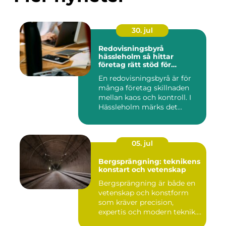
30. jul
Redovisningsbyrå
hässleholm så hittar
företag rätt stöd för
ekonomin
En redovisningsbyrå är för
många företag skillnaden
mellan kaos och kontroll. I
Hässleholm märks det...
05. jul
Bergsprängning: teknikens
konstart och vetenskap
Bergsprängning är både en
vetenskap och konstform
som kräver precision,
expertis och modern teknik.
...