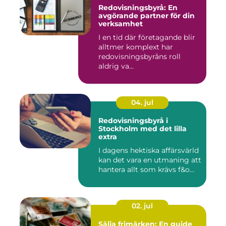
Redovisningsbyrå: En
avgörande partner för din
verksamhet
I en tid där företagande blir
alltmer komplext har
redovisningsbyråns roll
aldrig va...
04. jul
Redovisningsbyrå i
Stockholm med det lilla
extra
I dagens hektiska affärsvärld
kan det vara en utmaning att
hantera allt som krävs f&o...
02. jul
Sälja frimärken: En guide