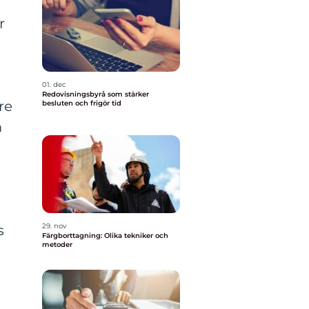
r
01. dec
Redovisningsbyrå som stärker
re
besluten och frigör tid
m
29. nov
s
Färgborttagning: Olika tekniker och
metoder