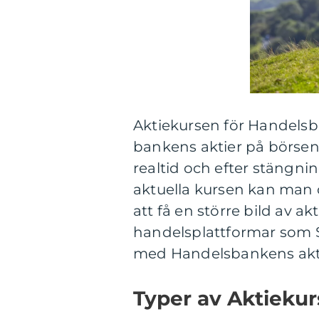
Aktiekursen för Handelsban
bankens aktier på börsen
realtid och efter stängni
aktuella kursen kan man o
att få en större bild av ak
handelsplattformar som 
med Handelsbankens akti
Typer av Aktieku