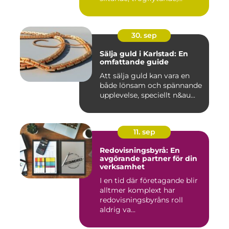
30. sep
Sälja guld i Karlstad: En
omfattande guide
Att sälja guld kan vara en
både lönsam och spännande
upplevelse, speciellt n&au...
11. sep
Redovisningsbyrå: En
avgörande partner för din
verksamhet
I en tid där företagande blir
alltmer komplext har
redovisningsbyråns roll
aldrig va...