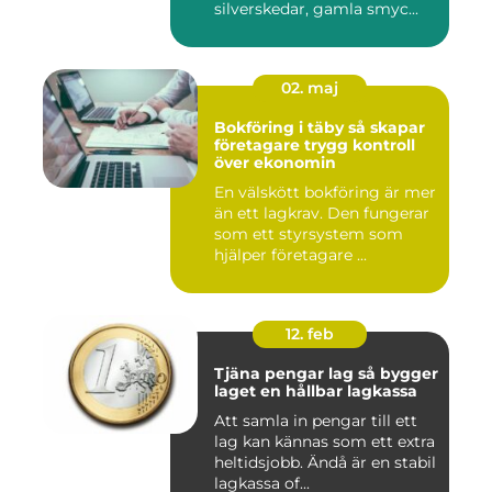
silverskedar, gamla smyc...
02. maj
Bokföring i täby så skapar
företagare trygg kontroll
över ekonomin
En välskött bokföring är mer
än ett lagkrav. Den fungerar
som ett styrsystem som
hjälper företagare ...
12. feb
Tjäna pengar lag så bygger
laget en hållbar lagkassa
Att samla in pengar till ett
lag kan kännas som ett extra
heltidsjobb. Ändå är en stabil
lagkassa of...