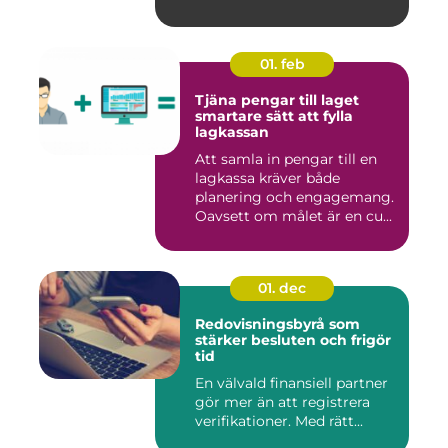
01. feb
Tjäna pengar till laget
smartare sätt att fylla
lagkassan
Att samla in pengar till en
lagkassa kräver både
planering och engagemang.
Oavsett om målet är en cu...
01. dec
Redovisningsbyrå som
stärker besluten och frigör
tid
En välvald finansiell partner
gör mer än att registrera
verifikationer. Med rätt...