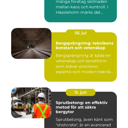
många företag skillnaden
mellan kaos och kontroll. I
Hässleholm märks det...
05. jul
Bergsprängning: teknikens
konstart och vetenskap
Bergsprängning är både en
vetenskap och konstform
som kräver precision,
expertis och modern teknik.
...
15. jun
Sprutbetong: en effektiv
metod för att säkra
bergytor
Sprutbetong, även känt som
"shotcrete", är en avancerad