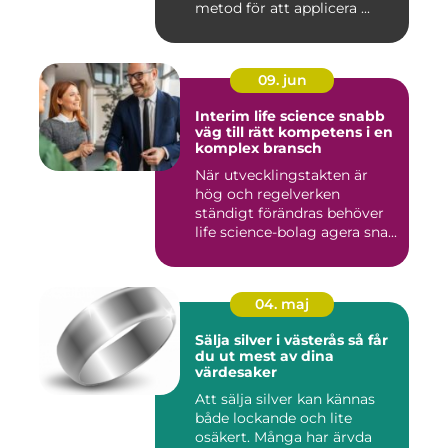
metod för att applicera ...
09. jun
Interim life science snabb
väg till rätt kompetens i en
komplex bransch
När utvecklingstakten är
hög och regelverken
ständigt förändras behöver
life science-bolag agera sna...
04. maj
Sälja silver i västerås så får
du ut mest av dina
värdesaker
Att sälja silver kan kännas
både lockande och lite
osäkert. Många har ärvda