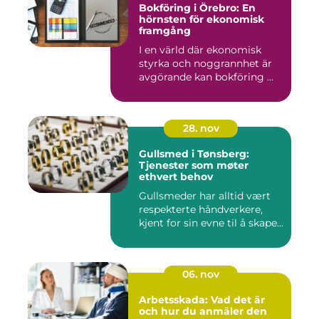
Bokföring i Örebro: En
hörnsten för ekonomisk
framgång
I en värld där ekonomisk
styrka och noggrannhet är
avgörande kan bokföring ...
28. nov
Gullsmed i Tønsberg:
Tjenester som møter
ethvert behov
Gullsmeder har alltid vært
respekterte håndverkere,
kjent for sin evne til å skape...
06. nov
Arbetsskada: Vad det är
och hur du anmäler den