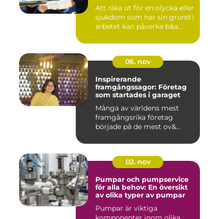
Att råka ut för en olycka eller
sjukdom som har sin grund i
arbetet kan påverka b&a...
06. nov
Inspirerande
framgångssagor: Företag
som startades i garaget
Många av världens mest
framgångsrika företag
började på de mest ov&...
02. nov
Pumpar och pumpservice
för alla behov: En översikt
av olika typer av pumpar
Pumpar är viktiga
komponenter inom olika