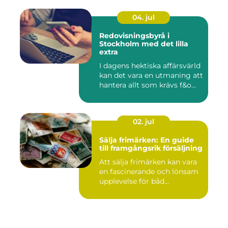
04. jul
Redovisningsbyrå i
Stockholm med det lilla
extra
I dagens hektiska affärsvärld
kan det vara en utmaning att
hantera allt som krävs f&o...
02. jul
Sälja frimärken: En guide
till framgångsrik försäljning
Att sälja frimärken kan vara
en fascinerande och lönsam
upplevelse för båd...