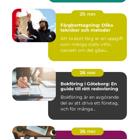
29. nov
Färgborttagning: Olika
tekniker och metoder
Att ta bort färg är en uppgift
som många ställs inför,
oavsett om det g&au...
28. nov
Bokföring i Göteborg: En
guide till rätt redovisning
Bokföring är en avgörande
del av att driva ett företag,
och för många...
28. nov