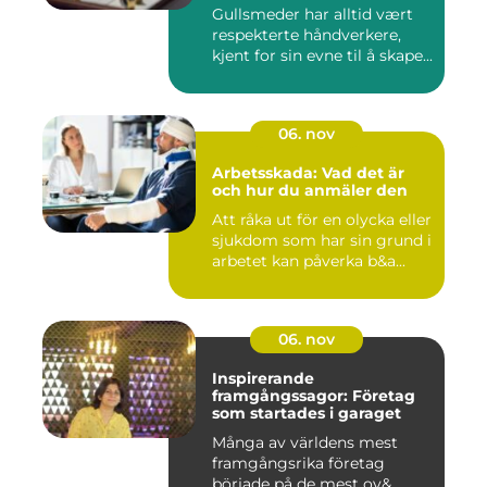
Gullsmeder har alltid vært
respekterte håndverkere,
kjent for sin evne til å skape...
06. nov
Arbetsskada: Vad det är
och hur du anmäler den
Att råka ut för en olycka eller
sjukdom som har sin grund i
arbetet kan påverka b&a...
06. nov
Inspirerande
framgångssagor: Företag
som startades i garaget
Många av världens mest
framgångsrika företag
började på de mest ov&...