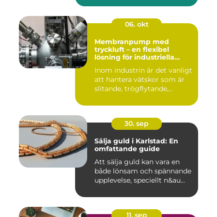
06. okt
Membranpump med
tryckluft – en flexibel
lösning för industriella
vätskeflöden
Inom industrin är det vanligt
att hantera vätskor som är
slitande, trögflytande,...
30. sep
Sälja guld i Karlstad: En
omfattande guide
Att sälja guld kan vara en
både lönsam och spännande
upplevelse, speciellt n&au...
11. sep