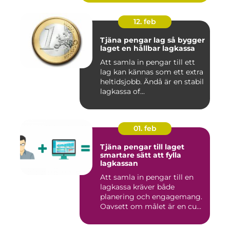
12. feb
Tjäna pengar lag så bygger
laget en hållbar lagkassa
Att samla in pengar till ett
lag kan kännas som ett extra
heltidsjobb. Ändå är en stabil
lagkassa of...
01. feb
Tjäna pengar till laget
smartare sätt att fylla
lagkassan
Att samla in pengar till en
lagkassa kräver både
planering och engagemang.
Oavsett om målet är en cu...