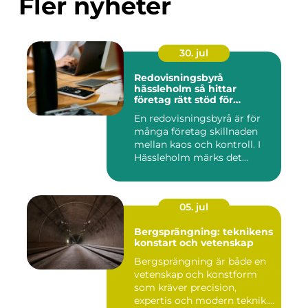
Fler nyheter
30. jul
Redovisningsbyrå
hässleholm så hittar
företag rätt stöd för
ekonomin
En redovisningsbyrå är för
många företag skillnaden
mellan kaos och kontroll. I
Hässleholm märks det...
05. jul
Bergsprängning: teknikens
konstart och vetenskap
Bergsprängning är både en
vetenskap och konstform
som kräver precision,
expertis och modern teknik.