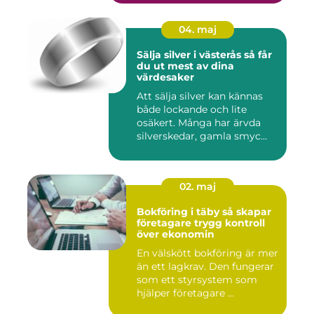
04. maj
Sälja silver i västerås så får
du ut mest av dina
värdesaker
Att sälja silver kan kännas
både lockande och lite
osäkert. Många har ärvda
silverskedar, gamla smyc...
02. maj
Bokföring i täby så skapar
företagare trygg kontroll
över ekonomin
En välskött bokföring är mer
än ett lagkrav. Den fungerar
som ett styrsystem som
hjälper företagare ...