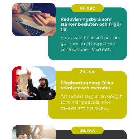
01. dec
Redovisningsbyrå som
stärker besluten och frigör
tid
En välvald finansiell partner
gör mer än att registrera
verifikationer. Med rätt...
29. nov
Färgborttagning: Olika
tekniker och metoder
Att ta bort färg är en uppgift
som många ställs inför,
oavsett om det g&au...
28. nov