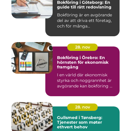
Bokföring i Göteborg: En
guide till rätt redovisning
Bokföring är en avgörande
del av att driva ett företag,
och för många...
28. nov
Bokföring i Örebro: En
hörnsten för ekonomisk
framgång
I en värld där ekonomisk
styrka och noggrannhet är
avgörande kan bokföring ...
28. nov
Gullsmed i Tønsberg:
Tjenester som møter
ethvert behov