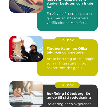
stärker besluten och frigör
tid
En välvald finansiell partner
gör mer än att registrera
verifikationer. Med rätt...
29. nov
Färgborttagning: Olika
tekniker och metoder
Att ta bort färg är en uppgift
som många ställs inför,
oavsett om det g&au...
28. nov
Bokföring i Göteborg: En
guide till rätt redovisning
Bokföring är en avgörande