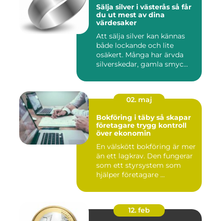
Sälja silver i västerås så får
du ut mest av dina
värdesaker
Att sälja silver kan kännas
både lockande och lite
osäkert. Många har ärvda
silverskedar, gamla smyc...
02. maj
Bokföring i täby så skapar
företagare trygg kontroll
över ekonomin
En välskött bokföring är mer
än ett lagkrav. Den fungerar
som ett styrsystem som
hjälper företagare ...
12. feb