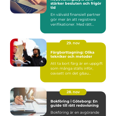
stärker besluten och frigör
tid
En välvald finansiell partner
gör mer än att registrera
verifikationer. Med rätt...
29. nov
Färgborttagning: Olika
tekniker och metoder
Att ta bort färg är en uppgift
som många ställs inför,
oavsett om det g&au...
28. nov
Bokföring i Göteborg: En
guide till rätt redovisning
Bokföring är en avgörande