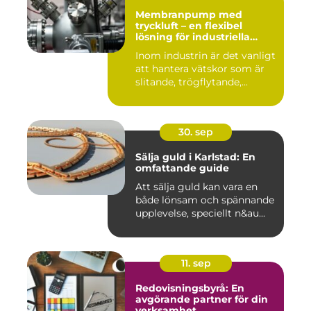
Membranpump med
tryckluft – en flexibel
lösning för industriella
vätskeflöden
Inom industrin är det vanligt
att hantera vätskor som är
slitande, trögflytande,...
30. sep
Sälja guld i Karlstad: En
omfattande guide
Att sälja guld kan vara en
både lönsam och spännande
upplevelse, speciellt n&au...
11. sep
Redovisningsbyrå: En
avgörande partner för din
verksamhet