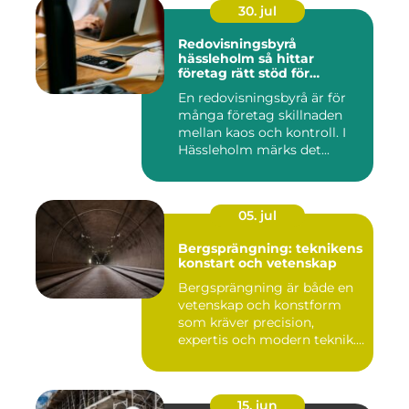
30. jul
Redovisningsbyrå
hässleholm så hittar
företag rätt stöd för
ekonomin
En redovisningsbyrå är för
många företag skillnaden
mellan kaos och kontroll. I
Hässleholm märks det...
05. jul
Bergsprängning: teknikens
konstart och vetenskap
Bergsprängning är både en
vetenskap och konstform
som kräver precision,
expertis och modern teknik.
...
15. jun