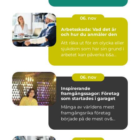
06. nov
Arbetsskada: Vad det är
och hur du anmäler den
Att råka ut för en olycka eller
sjukdom som har sin grund i
arbetet kan påverka b&a...
06. nov
Inspirerande
framgångssagor: Företag
som startades i garaget
Många av världens mest
framgångsrika företag
började på de mest ov&...