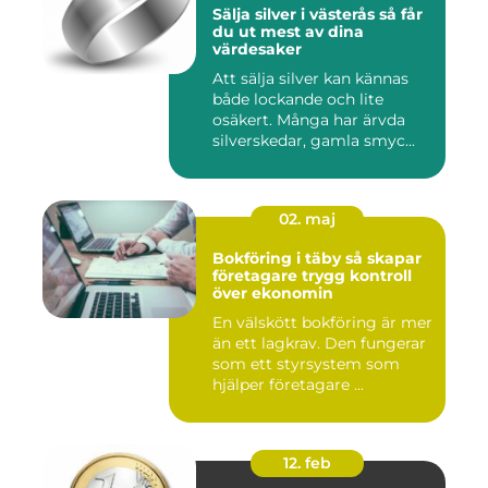
Sälja silver i västerås så får
du ut mest av dina
värdesaker
Att sälja silver kan kännas
både lockande och lite
osäkert. Många har ärvda
silverskedar, gamla smyc...
02. maj
Bokföring i täby så skapar
företagare trygg kontroll
över ekonomin
En välskött bokföring är mer
än ett lagkrav. Den fungerar
som ett styrsystem som
hjälper företagare ...
12. feb