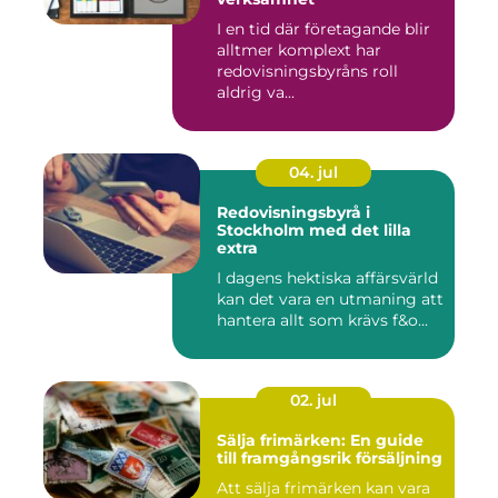
I en tid där företagande blir
alltmer komplext har
redovisningsbyråns roll
aldrig va...
04. jul
Redovisningsbyrå i
Stockholm med det lilla
extra
I dagens hektiska affärsvärld
kan det vara en utmaning att
hantera allt som krävs f&o...
02. jul
Sälja frimärken: En guide
till framgångsrik försäljning
Att sälja frimärken kan vara