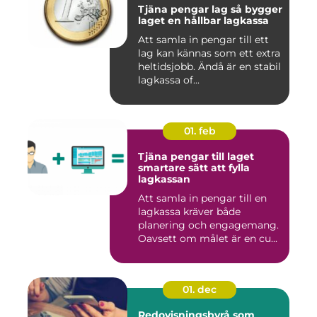
Tjäna pengar lag så bygger
laget en hållbar lagkassa
Att samla in pengar till ett
lag kan kännas som ett extra
heltidsjobb. Ändå är en stabil
lagkassa of...
01. feb
Tjäna pengar till laget
smartare sätt att fylla
lagkassan
Att samla in pengar till en
lagkassa kräver både
planering och engagemang.
Oavsett om målet är en cu...
01. dec
Redovisningsbyrå som