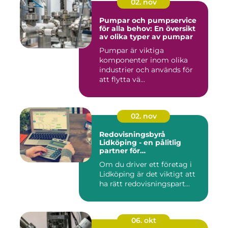
02. nov
Pumpar och pumpservice
för alla behov: En översikt
av olika typer av pumpar
Pumpar är viktiga
komponenter inom olika
industrier och används för
att flytta vä...
02. nov
Redovisningsbyrå
Lidköping - en pålitlig
partner för
redovisningsbehoven i
Om du driver ett företag i
Lidköping
Lidköping är det viktigt att
ha rätt redovisningspart...
06. okt