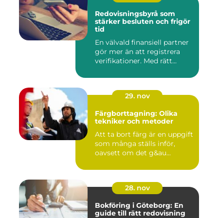
Redovisningsbyrå som
stärker besluten och frigör
tid
En välvald finansiell partner
gör mer än att registrera
verifikationer. Med rätt...
29. nov
Färgborttagning: Olika
tekniker och metoder
Att ta bort färg är en uppgift
som många ställs inför,
oavsett om det g&au...
28. nov
Bokföring i Göteborg: En
guide till rätt redovisning