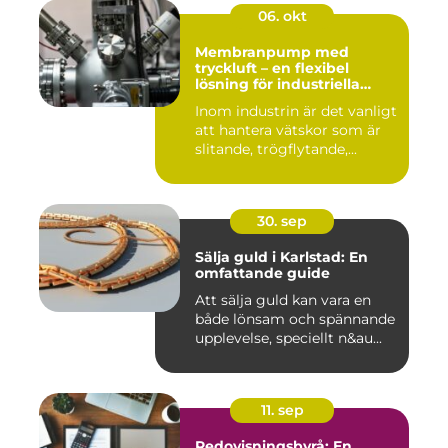
06. okt
Membranpump med
tryckluft – en flexibel
lösning för industriella
vätskeflöden
Inom industrin är det vanligt
att hantera vätskor som är
slitande, trögflytande,...
30. sep
Sälja guld i Karlstad: En
omfattande guide
Att sälja guld kan vara en
både lönsam och spännande
upplevelse, speciellt n&au...
11. sep
Redovisningsbyrå: En