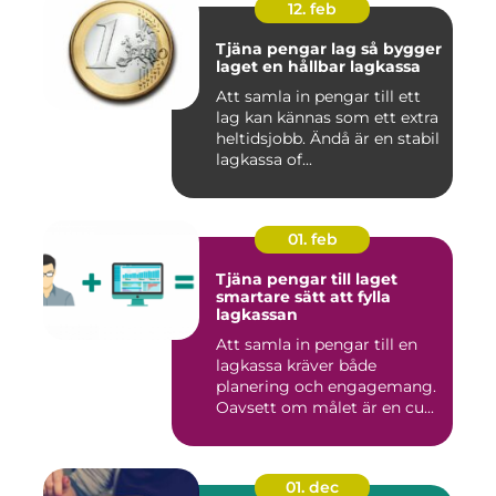
12. feb
Tjäna pengar lag så bygger
laget en hållbar lagkassa
Att samla in pengar till ett
lag kan kännas som ett extra
heltidsjobb. Ändå är en stabil
lagkassa of...
01. feb
Tjäna pengar till laget
smartare sätt att fylla
lagkassan
Att samla in pengar till en
lagkassa kräver både
planering och engagemang.
Oavsett om målet är en cu...
01. dec