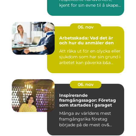
kjent for sin evne til å skape...
06. nov
Arbetsskada: Vad det är
och hur du anmäler den
Att råka ut för en olycka eller
sjukdom som har sin grund i
arbetet kan påverka b&a...
06. nov
Inspirerande
framgångssagor: Företag
som startades i garaget
Många av världens mest
framgångsrika företag
började på de mest ov&...