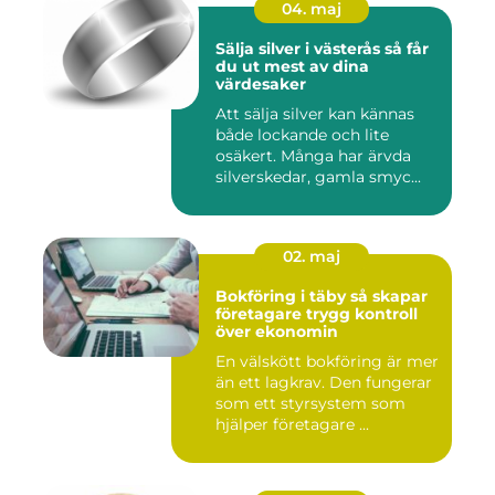
04. maj
Sälja silver i västerås så får
du ut mest av dina
värdesaker
Att sälja silver kan kännas
både lockande och lite
osäkert. Många har ärvda
silverskedar, gamla smyc...
02. maj
Bokföring i täby så skapar
företagare trygg kontroll
över ekonomin
En välskött bokföring är mer
än ett lagkrav. Den fungerar
som ett styrsystem som
hjälper företagare ...