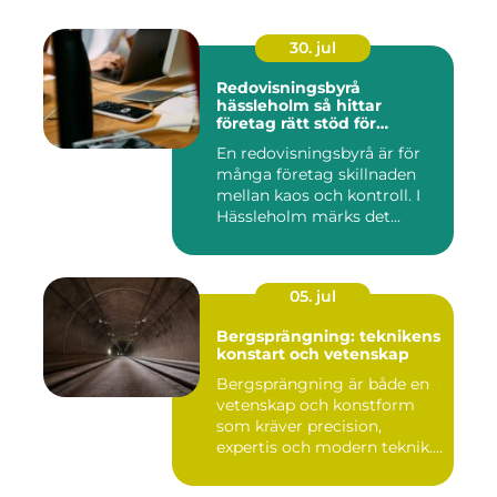
30. jul
Redovisningsbyrå
hässleholm så hittar
företag rätt stöd för
ekonomin
En redovisningsbyrå är för
många företag skillnaden
mellan kaos och kontroll. I
Hässleholm märks det...
05. jul
Bergsprängning: teknikens
konstart och vetenskap
Bergsprängning är både en
vetenskap och konstform
som kräver precision,
expertis och modern teknik.
...