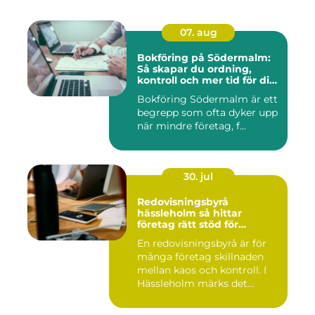
07. aug
Bokföring på Södermalm:
Så skapar du ordning,
kontroll och mer tid för din
verksamhet
Bokföring Södermalm är ett
begrepp som ofta dyker upp
när mindre företag, f...
30. jul
Redovisningsbyrå
hässleholm så hittar
företag rätt stöd för
ekonomin
En redovisningsbyrå är för
många företag skillnaden
mellan kaos och kontroll. I
Hässleholm märks det...