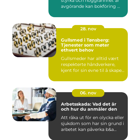
styrka och noggrannhet är
avgörande kan bokföring ...
28. nov
Gullsmed i Tønsberg:
Tjenester som møter
ethvert behov
Gullsmeder har alltid vært
respekterte håndverkere,
kjent for sin evne til å skape...
06. nov
Arbetsskada: Vad det är
och hur du anmäler den
Att råka ut för en olycka eller
sjukdom som har sin grund i
arbetet kan påverka b&a...