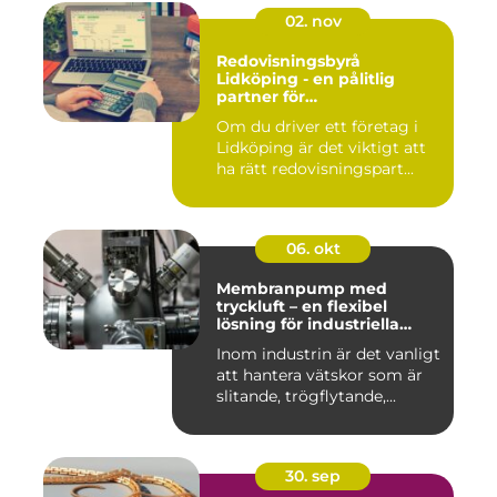
02. nov
Redovisningsbyrå
Lidköping - en pålitlig
partner för
redovisningsbehoven i
Om du driver ett företag i
Lidköping
Lidköping är det viktigt att
ha rätt redovisningspart...
06. okt
Membranpump med
tryckluft – en flexibel
lösning för industriella
vätskeflöden
Inom industrin är det vanligt
att hantera vätskor som är
slitande, trögflytande,...
30. sep