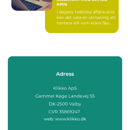
extra
I dagens hektiska affärsvärld
kan det vara en utmaning att
hantera allt som krävs f&o...
Adress
web:
www.klikko.dk