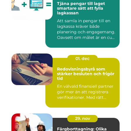
Tjäna pengar till laget
smartare sätt att fylla
lagkassan
Att samla in pengar till en
lagkassa kräver både
planering och engagemang.
Oavsett om målet är en cu...
01. dec
Redovisningsbyrå som
stärker besluten och frigör
tid
En välvald finansiell partner
gör mer än att registrera
verifikationer. Med rätt...
29. nov
Färgborttagning: Olika