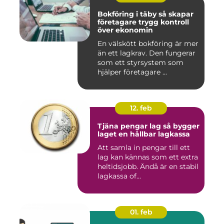
Bokföring i täby så skapar
företagare trygg kontroll
över ekonomin
En välskött bokföring är mer
än ett lagkrav. Den fungerar
som ett styrsystem som
hjälper företagare ...
12. feb
Tjäna pengar lag så bygger
laget en hållbar lagkassa
Att samla in pengar till ett
lag kan kännas som ett extra
heltidsjobb. Ändå är en stabil
lagkassa of...
01. feb