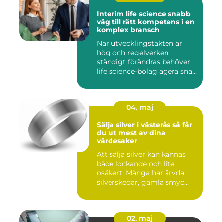
Interim life science snabb
väg till rätt kompetens i en
komplex bransch
När utvecklingstakten är
hög och regelverken
ständigt förändras behöver
life science-bolag agera sna...
04. maj
Sälja silver i västerås så får
du ut mest av dina
värdesaker
Att sälja silver kan kännas
både lockande och lite
osäkert. Många har ärvda
silverskedar, gamla smyc...
02. maj