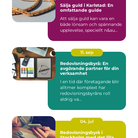
Sälja guld i Karlstad: En
omfattande guide
Att sälja guld kan vara en
både lönsam och spännande
upplevelse, speciellt n&au...
11. sep
Redovisningsbyrå: En
avgörande partner för din
verksamhet
I en tid där företagande blir
alltmer komplext har
redovisningsbyråns roll
aldrig va...
04. jul
Redovisningsbyrå i
Stockholm med det lilla