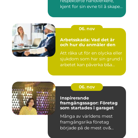
respekterte håndverkere,
kjent for sin evne til å skape...
06. nov
Arbetsskada: Vad det är
och hur du anmäler den
Att råka ut för en olycka eller
sjukdom som har sin grund i
arbetet kan påverka b&a...
06. nov
Inspirerande
framgångssagor: Företag
som startades i garaget
Många av världens mest
framgångsrika företag
började på de mest ov&...