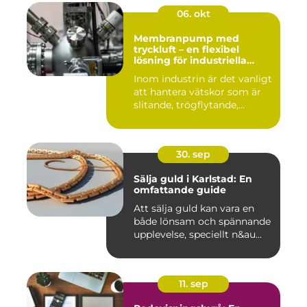
06. okt
Membranpump med
tryckluft – en flexibel
lösning för industriella
vätskeflöden
Inom industrin är det vanligt
att hantera vätskor som är
slitande, trögflytande,...
30. sep
Sälja guld i Karlstad: En
omfattande guide
Att sälja guld kan vara en
både lönsam och spännande
upplevelse, speciellt n&au...
11. sep