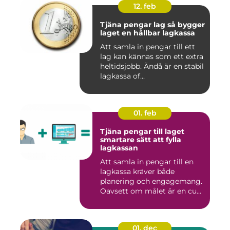
12. feb
Tjäna pengar lag så bygger
laget en hållbar lagkassa
Att samla in pengar till ett
lag kan kännas som ett extra
heltidsjobb. Ändå är en stabil
lagkassa of...
01. feb
Tjäna pengar till laget
smartare sätt att fylla
lagkassan
Att samla in pengar till en
lagkassa kräver både
planering och engagemang.
Oavsett om målet är en cu...
01. dec