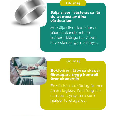
04. maj
Sälja silver i västerås så får
du ut mest av dina
värdesaker
Att sälja silver kan kännas
både lockande och lite
osäkert. Många har ärvda
silverskedar, gamla smyc...
02. maj
Bokföring i täby så skapar
företagare trygg kontroll
över ekonomin
En välskött bokföring är mer
än ett lagkrav. Den fungerar
som ett styrsystem som
hjälper företagare ...