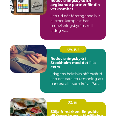
Redovisningsbyrå: En
avgörande partner för din
verksamhet
I en tid där företagande blir
alltmer komplext har
redovisningsbyråns roll
aldrig va...
04. jul
Redovisningsbyrå i
Stockholm med det lilla
extra
I dagens hektiska affärsvärld
kan det vara en utmaning att
hantera allt som krävs f&o...
02. jul
Sälja frimärken: En guide
till framgångsrik försäljning