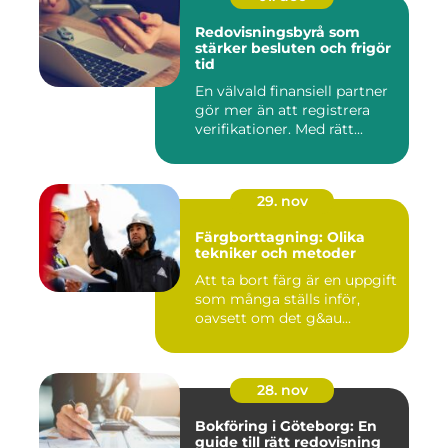
Redovisningsbyrå som
stärker besluten och frigör
tid
En välvald finansiell partner
gör mer än att registrera
verifikationer. Med rätt...
29. nov
Färgborttagning: Olika
tekniker och metoder
Att ta bort färg är en uppgift
som många ställs inför,
oavsett om det g&au...
28. nov
Bokföring i Göteborg: En
guide till rätt redovisning