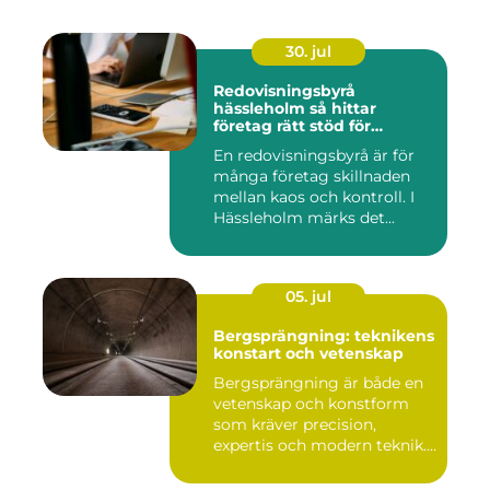
30. jul
Redovisningsbyrå
hässleholm så hittar
företag rätt stöd för
ekonomin
En redovisningsbyrå är för
många företag skillnaden
mellan kaos och kontroll. I
Hässleholm märks det...
05. jul
Bergsprängning: teknikens
konstart och vetenskap
Bergsprängning är både en
vetenskap och konstform
som kräver precision,
expertis och modern teknik.
...