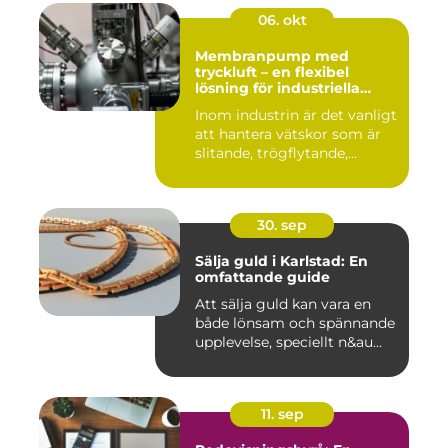
06. okt
Membranpump med
tryckluft – en flexibel
lösning för industriella
vätskeflöden
Inom industrin är det vanligt
att hantera vätskor som är
slitande, trögflytande,...
30. sep
Sälja guld i Karlstad: En
omfattande guide
Att sälja guld kan vara en
både lönsam och spännande
upplevelse, speciellt n&au...
11. sep