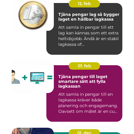
12. feb
Tjäna pengar lag så bygger
laget en hållbar lagkassa
Att samla in pengar till ett
lag kan kännas som ett extra
heltidsjobb. Ändå är en stabil
lagkassa of...
01. feb
Tjäna pengar till laget
smartare sätt att fylla
lagkassan
Att samla in pengar till en
lagkassa kräver både
planering och engagemang.
Oavsett om målet är en cu...
01. dec