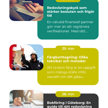
Redovisningsbyrå som
stärker besluten och frigör
tid
En välvald finansiell partner
gör mer än att registrera
verifikationer. Med rätt...
29. nov
Färgborttagning: Olika
tekniker och metoder
Att ta bort färg är en uppgift
som många ställs inför,
oavsett om det g&au...
28. nov
Bokföring i Göteborg: En
guide till rätt redovisning