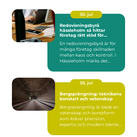
30. jul
Redovisningsbyrå
hässleholm så hittar
företag rätt stöd för
ekonomin
En redovisningsbyrå är för
många företag skillnaden
mellan kaos och kontroll. I
Hässleholm märks det...
05. jul
Bergsprängning: teknikens
konstart och vetenskap
Bergsprängning är både en
vetenskap och konstform
som kräver precision,
expertis och modern teknik.
...