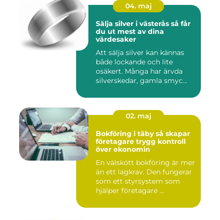
04. maj
Sälja silver i västerås så får
du ut mest av dina
värdesaker
Att sälja silver kan kännas
både lockande och lite
osäkert. Många har ärvda
silverskedar, gamla smyc...
02. maj
Bokföring i täby så skapar
företagare trygg kontroll
över ekonomin
En välskött bokföring är mer
än ett lagkrav. Den fungerar
som ett styrsystem som
hjälper företagare ...