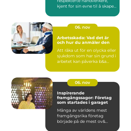
respekterte håndverkere,
kjent for sin evne til å skape...
06. nov
Arbetsskada: Vad det är
och hur du anmäler den
Att råka ut för en olycka eller
sjukdom som har sin grund i
arbetet kan påverka b&a...
06. nov
Inspirerande
framgångssagor: Företag
som startades i garaget
Många av världens mest
framgångsrika företag
började på de mest ov&...