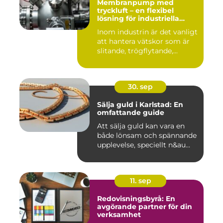
Membranpump med
tryckluft – en flexibel
lösning för industriella
vätskeflöden
Inom industrin är det vanligt
att hantera vätskor som är
slitande, trögflytande,...
30. sep
Sälja guld i Karlstad: En
omfattande guide
Att sälja guld kan vara en
både lönsam och spännande
upplevelse, speciellt n&au...
11. sep
Redovisningsbyrå: En
avgörande partner för din
verksamhet