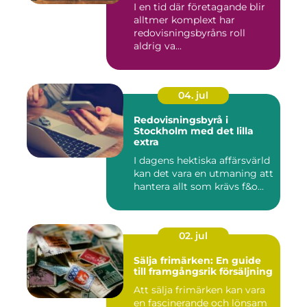
I en tid där företagande blir
alltmer komplext har
redovisningsbyråns roll
aldrig va...
04. jul
Redovisningsbyrå i
Stockholm med det lilla
extra
I dagens hektiska affärsvärld
kan det vara en utmaning att
hantera allt som krävs f&o...
02. jul
Sälja frimärken: En guide
till framgångsrik försäljning
Att sälja frimärken kan vara
en fascinerande och lönsam