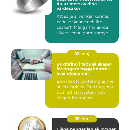
du ut mest av dina
värdesaker
Att sälja silver kan kännas
både lockande och lite
osäkert. Många har ärvda
silverskedar, gamla smyc...
02. maj
Bokföring i täby så skapar
företagare trygg kontroll
över ekonomin
En välskött bokföring är mer
än ett lagkrav. Den fungerar
som ett styrsystem som
hjälper företagare ...
12. feb
Tjäna pengar lag så bygger