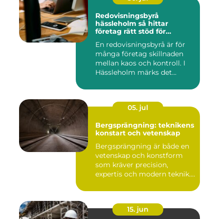
Redovisningsbyrå
hässleholm så hittar
företag rätt stöd för
ekonomin
En redovisningsbyrå är för
många företag skillnaden
mellan kaos och kontroll. I
Hässleholm märks det...
05. jul
Bergsprängning: teknikens
konstart och vetenskap
Bergsprängning är både en
vetenskap och konstform
som kräver precision,
expertis och modern teknik.
...
15. jun