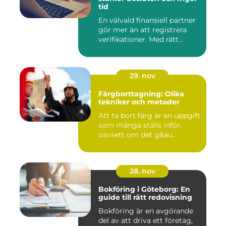
tid
En välvald finansiell partner
gör mer än att registrera
verifikationer. Med rätt...
29. nov
Färgborttagning: Olika
tekniker och metoder
Att ta bort färg är en uppgift
som många ställs inför,
oavsett om det g&au...
28. nov
Bokföring i Göteborg: En
guide till rätt redovisning
Bokföring är en avgörande
del av att driva ett företag,