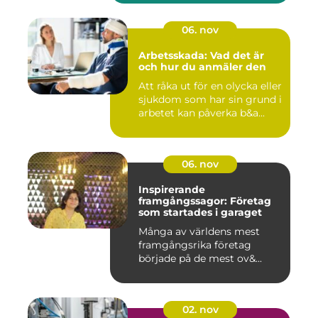
06. nov
Arbetsskada: Vad det är
och hur du anmäler den
Att råka ut för en olycka eller
sjukdom som har sin grund i
arbetet kan påverka b&a...
06. nov
Inspirerande
framgångssagor: Företag
som startades i garaget
Många av världens mest
framgångsrika företag
började på de mest ov&...
02. nov