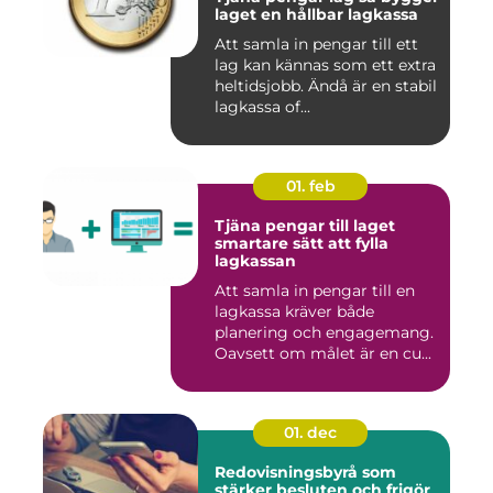
laget en hållbar lagkassa
Att samla in pengar till ett
lag kan kännas som ett extra
heltidsjobb. Ändå är en stabil
lagkassa of...
01. feb
Tjäna pengar till laget
smartare sätt att fylla
lagkassan
Att samla in pengar till en
lagkassa kräver både
planering och engagemang.
Oavsett om målet är en cu...
01. dec
Redovisningsbyrå som
stärker besluten och frigör