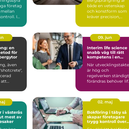
sningsbyrå
Bergsprängning är
nga företag
både en vetenskap
 mellan
och konstform som
ontroll. I
kräver precision,
lm märks
expertis och modern
teknik. ...
un
09. jun
ong: en
Interim life science
metod för
snabb väg till rätt
 bergytor
kompetens i en
komplex bransch
ng, även
När utvecklingstakt
shotcrete",
är hög och
ncerad
regelverken ständigt
 att
förändras behöver lif
.
science-bolag agera
sna...
maj
02. maj
r i västerås
Bokföring i täby så
 ut mest av
skapar företagare
esaker
trygg kontroll över
ekonomin