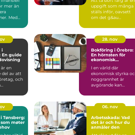
finansiell
Att ta bort färg är en
ör mer än
uppgift som många
rera
ställs inför, oavsett
oner. Med
om det g&au...
nov
28. nov
 i
Bokföring i Örebro:
 En guide
En hörnsten för
redovisning
ekonomisk
framgång
 är en
I en värld där
del av att
ekonomisk styrka o
företag, och
noggrannhet är
..
avgörande kan
bokföring ...
nov
06. nov
i Tønsberg:
Arbetsskada: Vad
r som møter
det är och hur du
ehov
anmäler den