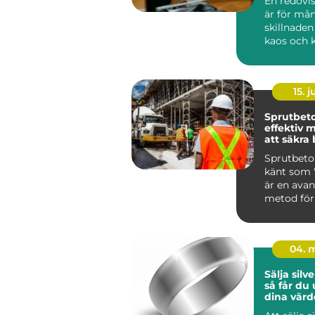
En redovi
är för må
skillnaden
kaos och k
Hässleho
det...
15. j
Sprutbet
effektiv 
att säkra
Sprutbeto
känt som "
är en ava
metod för
applicera ..
04. 
Sälja silve
så får du
dina värd