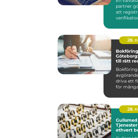
En välvald 
partner g
att regist
verifikati
rätt...
28. 
Bokföring
Göteborg:
till rätt 
Bokföring
avgörande 
driva ett 
för många.
28. 
Gullsmed 
Tjeneste
ethvert b