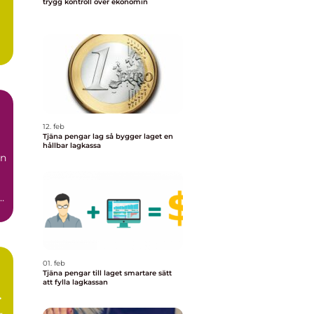
trygg kontroll över ekonomin
12. feb
Tjäna pengar lag så bygger laget en
hållbar lagkassa
en
e
01. feb
Tjäna pengar till laget smartare sätt
att fylla lagkassan