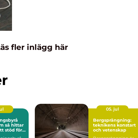
äs fler inlägg här
er
ul
05. jul
ingsbyrå
Bergsprängning:
ttar
teknikens konstart
tt stöd för
och vetenskap
n