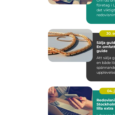
Om du dri
n i Lidkö
företag i 
det viktigt
redovisnin
30. 
Sälja guld
En omfat
guide
Att sälja 
en både l
spännand
upplevelse
n&au...
04. j
Redovisni
Stockhol
lilla extra