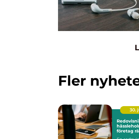
L
Fler nyhet
30. j
Redovisn
hässleholm så hi
företag rä
ekonomi