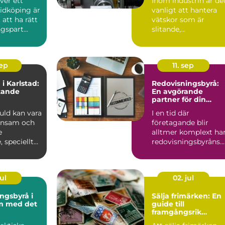
ver ett
Inom industrin är de
ping
vätskeflöden
Lidköping är
vanligt att hantera
 att ha rätt
vätskor som är
gspart...
slitande,
trögflytande,...
sep
11. sep
 i Karlstad:
Redovisningsbyrå:
tande
En avgörande
partner för din
verksamhet
guld kan vara
I en tid där
önsam och
företagande blir
e
alltmer komplext ha
, speciellt
redovisningsbyråns
roll aldrig va...
ul
02. jul
ngsbyrå i
Sälja frimärken: En
m med det
guide till
framgångsrik
försäljning