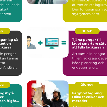
ilver kan
En välskött bokförin
de lockande
är mer än ett lagkrav
äkert.
Den fungerar som et
 ärvda
styrsystem som
ar, gamla
hjälper företagare ...
eb
01. feb
ar lag så
Tjäna pengar till
get en
laget smartare sätt
agkassa
att fylla lagkassan
 in pengar
Att samla in pengar
g kan kännas
till en lagkassa kräve
tra
både planering och
b. Ändå är
engagemang.
agkassa of...
Oavsett om målet är
en cu...
dec
29. nov
ingsbyrå
Färgborttagning:
er
Olika tekniker och
och frigör
metoder