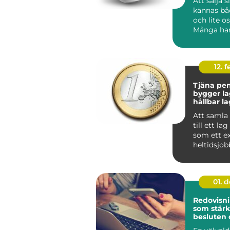
Att sälja s
kännas bå
och lite os
Många har
silversked
smyc...
12. f
Tjäna peng
bygger la
hållbar l
Att samla
till ett la
som ett ex
heltidsjob
en stabil l
01. 
Redovisn
som stärk
besluten 
tid