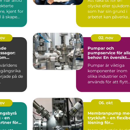
 har alltid
Att råka ut för en
ekterte
olycka eller sjukdom
e, kjent for
som har sin grund i
l å skape...
arbetet kan påverka
b&a...
nov
02. nov
nde
Pumpar och
ssagor:
pumpservice för all
som
behov: En översikt
 i garaget
av olika typer av
världens
Pumpar är viktiga
pumpar
gångsrika
komponenter inom
rjade på de
olika industrier och
.
används för att flytt
vä...
nov
06. okt
ingsbyrå
Membranpump me
 - en
tryckluft – en flexib
artner för
lösning för
ingsbehove
industriella