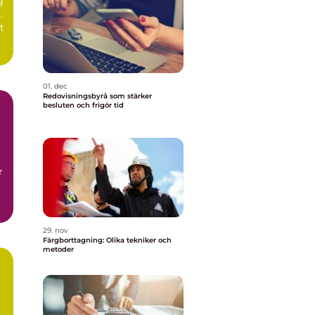
g
.
t
01. dec
Redovisningsbyrå som stärker
besluten och frigör tid
r
29. nov
Färgborttagning: Olika tekniker och
metoder