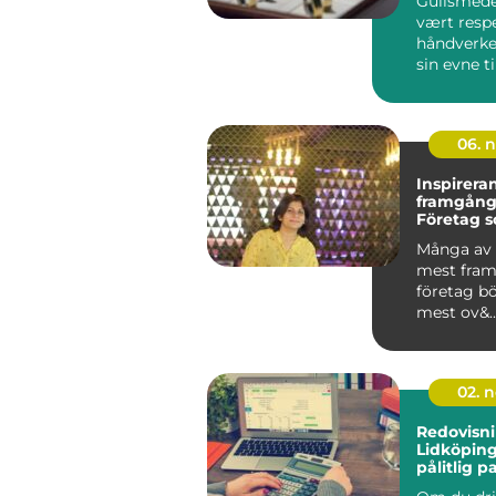
Gullsmeder
vært resp
håndverker
sin evne ti
06. 
Inspirera
framgång
Företag 
startades
Många av 
mest fram
företag bö
mest ov&..
02. 
Redovisn
Lidköping
pålitlig p
redovisn