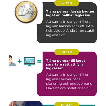
12. feb
Tjäna pengar lag så bygger
laget en hållbar lagkassa
Att samla in pengar till ett
lag kan kännas som ett extra
heltidsjobb. Ändå är en stabil
lagkassa of...
01. feb
Tjäna pengar till laget
smartare sätt att fylla
lagkassan
Att samla in pengar till en
lagkassa kräver både
planering och engagemang.
Oavsett om målet är en cu...
01. dec