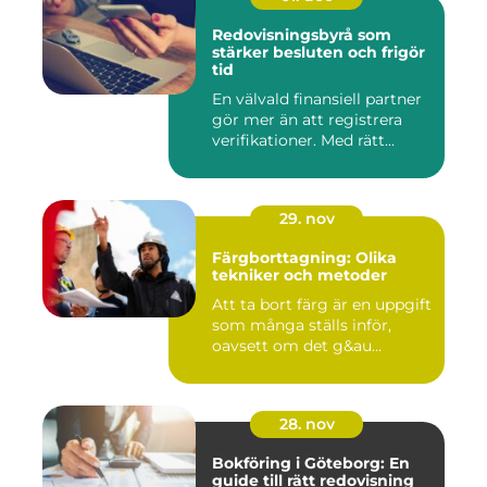
Redovisningsbyrå som
stärker besluten och frigör
tid
En välvald finansiell partner
gör mer än att registrera
verifikationer. Med rätt...
29. nov
Färgborttagning: Olika
tekniker och metoder
Att ta bort färg är en uppgift
som många ställs inför,
oavsett om det g&au...
28. nov
Bokföring i Göteborg: En
guide till rätt redovisning