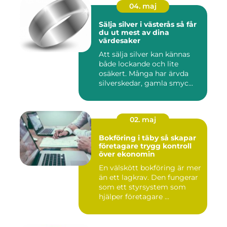
04. maj
Sälja silver i västerås så får
du ut mest av dina
värdesaker
Att sälja silver kan kännas
både lockande och lite
osäkert. Många har ärvda
silverskedar, gamla smyc...
02. maj
Bokföring i täby så skapar
företagare trygg kontroll
över ekonomin
En välskött bokföring är mer
än ett lagkrav. Den fungerar
som ett styrsystem som
hjälper företagare ...