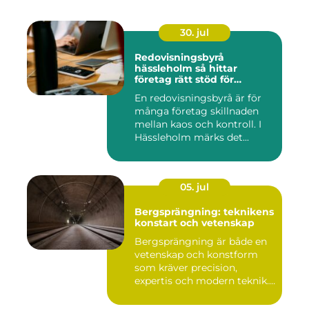
30. jul
Redovisningsbyrå
hässleholm så hittar
företag rätt stöd för
ekonomin
En redovisningsbyrå är för
många företag skillnaden
mellan kaos och kontroll. I
Hässleholm märks det...
05. jul
Bergsprängning: teknikens
konstart och vetenskap
Bergsprängning är både en
vetenskap och konstform
som kräver precision,
expertis och modern teknik.
...