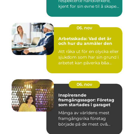
respekterte håndverkere,
kjent for sin evne til å skape...
06. nov
Arbetsskada: Vad det är
och hur du anmäler den
Att råka ut för en olycka eller
sjukdom som har sin grund i
arbetet kan påverka b&a...
06. nov
Inspirerande
framgångssagor: Företag
som startades i garaget
Många av världens mest
framgångsrika företag
började på de mest ov&...