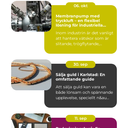
06. okt
Membranpump med
tryckluft – en flexibel
lösning för industriella
vätskeflöden
Inom industrin är det vanligt
att hantera vätskor som är
slitande, trögflytande,...
30. sep
Sälja guld i Karlstad: En
omfattande guide
Att sälja guld kan vara en
både lönsam och spännande
upplevelse, speciellt n&au...
11. sep