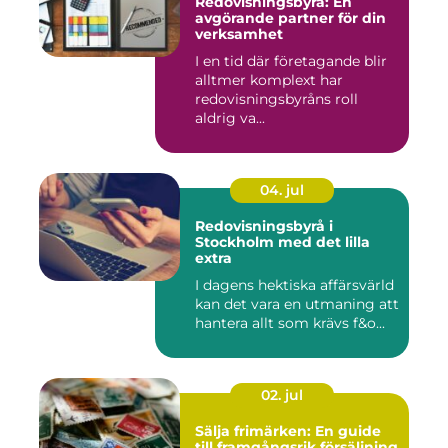
Redovisningsbyrå: En
avgörande partner för din
verksamhet
I en tid där företagande blir
alltmer komplext har
redovisningsbyråns roll
aldrig va...
04. jul
Redovisningsbyrå i
Stockholm med det lilla
extra
I dagens hektiska affärsvärld
kan det vara en utmaning att
hantera allt som krävs f&o...
02. jul
Sälja frimärken: En guide
till framgångsrik försäljning