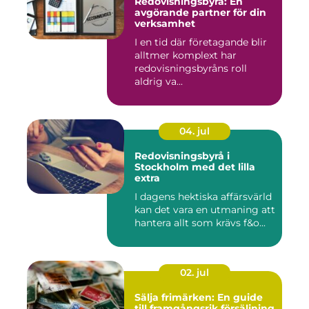
Redovisningsbyrå: En
avgörande partner för din
verksamhet
I en tid där företagande blir
alltmer komplext har
redovisningsbyråns roll
aldrig va...
04. jul
Redovisningsbyrå i
Stockholm med det lilla
extra
I dagens hektiska affärsvärld
kan det vara en utmaning att
hantera allt som krävs f&o...
02. jul
Sälja frimärken: En guide
till framgångsrik försäljning