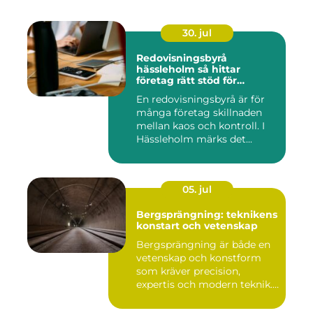
30. jul
Redovisningsbyrå
hässleholm så hittar
företag rätt stöd för
ekonomin
En redovisningsbyrå är för
många företag skillnaden
mellan kaos och kontroll. I
Hässleholm märks det...
05. jul
Bergsprängning: teknikens
konstart och vetenskap
Bergsprängning är både en
vetenskap och konstform
som kräver precision,
expertis och modern teknik.
...