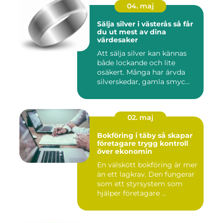
04. maj
Sälja silver i västerås så får
du ut mest av dina
värdesaker
Att sälja silver kan kännas
både lockande och lite
osäkert. Många har ärvda
silverskedar, gamla smyc...
02. maj
Bokföring i täby så skapar
företagare trygg kontroll
över ekonomin
En välskött bokföring är mer
än ett lagkrav. Den fungerar
som ett styrsystem som
hjälper företagare ...