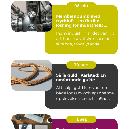
06. okt
Membranpump med
tryckluft – en flexibel
lösning för industriella
vätskeflöden
Inom industrin är det vanligt
att hantera vätskor som är
slitande, trögflytande,...
30. sep
Sälja guld i Karlstad: En
omfattande guide
Att sälja guld kan vara en
både lönsam och spännande
upplevelse, speciellt n&au...
11. sep