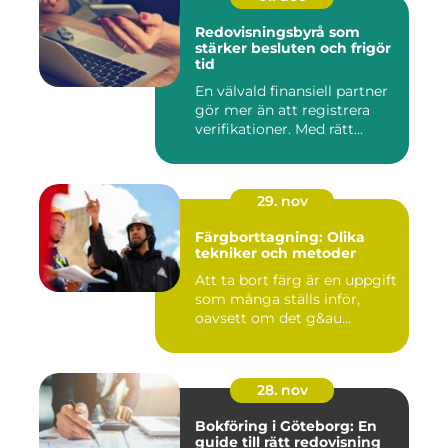
Redovisningsbyrå som
stärker besluten och frigör
tid
En välvald finansiell partner
gör mer än att registrera
verifikationer. Med rätt...
29. nov
Färgborttagning: Olika
tekniker och metoder
Att ta bort färg är en uppgift
som många ställs inför,
oavsett om det g&au...
28. nov
Bokföring i Göteborg: En
guide till rätt redovisning