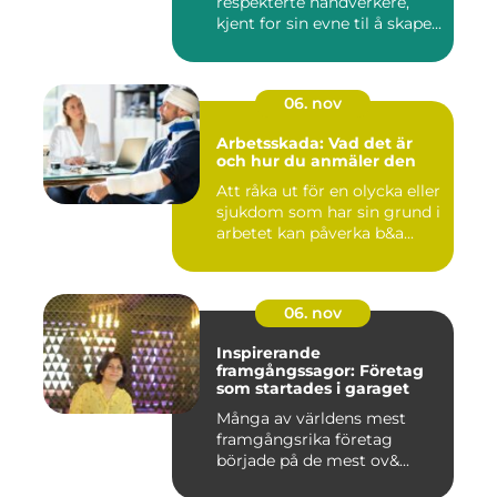
respekterte håndverkere,
kjent for sin evne til å skape...
06. nov
Arbetsskada: Vad det är
och hur du anmäler den
Att råka ut för en olycka eller
sjukdom som har sin grund i
arbetet kan påverka b&a...
06. nov
Inspirerande
framgångssagor: Företag
som startades i garaget
Många av världens mest
framgångsrika företag
började på de mest ov&...