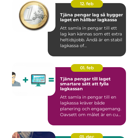
12. feb
Tjäna pengar lag så bygger
laget en hållbar lagkassa
Att samla in pengar till ett
lag kan kännas som ett extra
heltidsjobb. Ändå är en stabil
lagkassa of...
01. feb
Tjäna pengar till laget
smartare sätt att fylla
lagkassan
Att samla in pengar till en
lagkassa kräver både
planering och engagemang.
Oavsett om målet är en cu...
01. dec