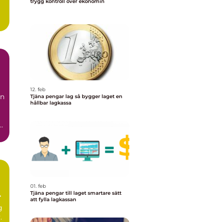
trygg kontroll över ekonomin
12. feb
en
Tjäna pengar lag så bygger laget en
hållbar lagkassa
e
01. feb
Tjäna pengar till laget smartare sätt
att fylla lagkassan
g
.