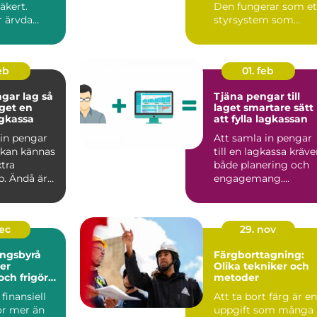
äkert.
Den fungerar som et
 ärvda
styrsystem som
ar, gamla
hjälper företagare ...
eb
01. feb
ar lag så
Tjäna pengar till
get en
laget smartare sätt
agkassa
att fylla lagkassan
 in pengar
Att samla in pengar
g kan kännas
till en lagkassa kräve
tra
både planering och
b. Ändå är
engagemang.
agkassa of...
Oavsett om målet är
en cu...
dec
29. nov
ingsbyrå
Färgborttagning:
er
Olika tekniker och
och frigör
metoder
finansiell
Att ta bort färg är en
ör mer än
uppgift som många