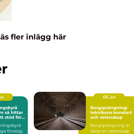
äs fler inlägg här
er
ul
05. jul
ingsbyrå
Bergsprängning:
ttar
teknikens konstart
tt stöd för
och vetenskap
n
sningsbyrå
Bergsprängning är
nga företag
både en vetenskap