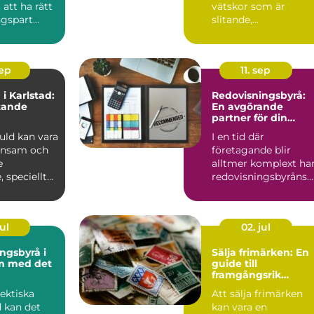
 att ha rätt
vätskor som är
gspart...
slitande,
trögflytande,...
sep
11. sep
 i Karlstad:
Redovisningsbyrå:
tande
En avgörande
partner för din
verksamhet
guld kan vara
I en tid där
önsam och
företagande blir
e
alltmer komplext ha
, speciellt
redovisningsbyråns
roll aldrig va...
ul
02. jul
ngsbyrå i
Sälja frimärken: En
m med det
guide till
framgångsrik
försäljning
ektiska
Att sälja frimärken
d kan det
kan vara en