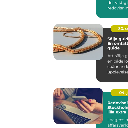
det viktigt
redovisnin
30. 
Sälja guld
En omfat
guide
Att sälja 
en både l
spännand
upplevelse
n&au...
04. j
Redovisni
Stockhol
lilla extra
I dagens h
affärsvärl