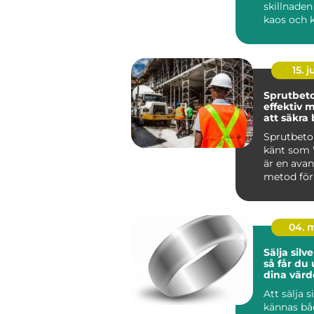
skillnaden
kaos och k
Hässleho
det...
15. j
Sprutbet
effektiv 
att säkra
Sprutbeto
känt som "
är en ava
metod för
applicera ..
04. 
Sälja silve
så får du
dina värd
Att sälja s
kännas bå