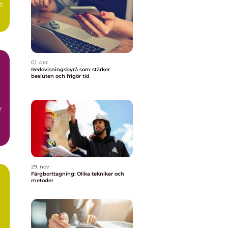
t
01. dec
Redovisningsbyrå som stärker
besluten och frigör tid
r
29. nov
Färgborttagning: Olika tekniker och
metoder