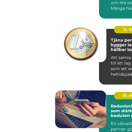
och lite os
Många har
silversked
smyc...
12. f
Tjäna peng
bygger la
hållbar l
Att samla
till ett la
som ett ex
heltidsjob
en stabil l
01. 
Redovisn
som stärk
besluten 
tid
En välvald 
partner g