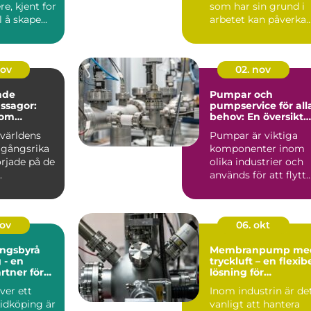
e, kjent for
som har sin grund i
l å skape...
arbetet kan påverka
b&a...
nov
02. nov
nde
Pumpar och
ssagor:
pumpservice för all
som
behov: En översikt
 i garaget
av olika typer av
världens
Pumpar är viktiga
pumpar
gångsrika
komponenter inom
rjade på de
olika industrier och
.
används för att flytt
vä...
nov
06. okt
ingsbyrå
Membranpump me
 - en
tryckluft – en flexib
artner för
lösning för
ingsbehove
industriella
ver ett
Inom industrin är de
ping
vätskeflöden
Lidköping är
vanligt att hantera