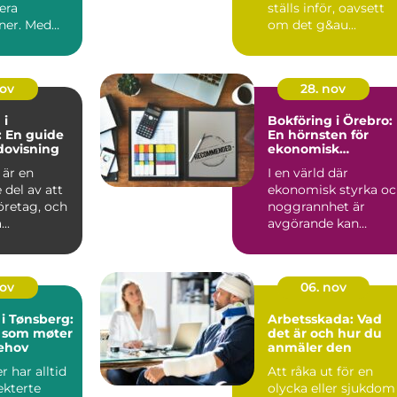
rera
ställs inför, oavsett
oner. Med
om det g&au...
nov
28. nov
 i
Bokföring i Örebro:
 En guide
En hörnsten för
redovisning
ekonomisk
framgång
 är en
I en värld där
del av att
ekonomisk styrka o
företag, och
noggrannhet är
..
avgörande kan
bokföring ...
nov
06. nov
i Tønsberg:
Arbetsskada: Vad
r som møter
det är och hur du
ehov
anmäler den
 har alltid
Att råka ut för en
ekterte
olycka eller sjukdom