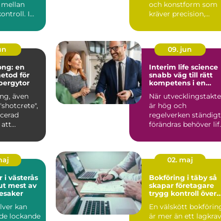
 mellan
och konstform som
ontroll. I
kräver precision,
lm märks
expertis och modern
teknik. ...
un
09. jun
ong: en
Interim life science
metod för
snabb väg till rätt
 bergytor
kompetens i en
komplex bransch
ng, även
När utvecklingstakt
shotcrete",
är hög och
ncerad
regelverken ständigt
 att
förändras behöver lif
.
science-bolag agera
sna...
maj
02. maj
r i västerås
Bokföring i täby så
 ut mest av
skapar företagare
esaker
trygg kontroll över
ekonomin
ilver kan
En välskött bokförin
de lockande
är mer än ett lagkrav