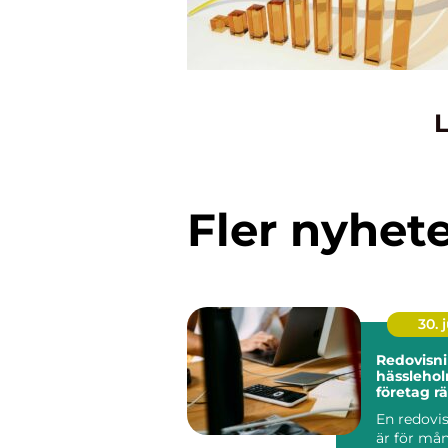
L
Fler nyhet
30. j
Redovisn
hässleholm så hi
företag rä
ekonomi
En redovi
är för må