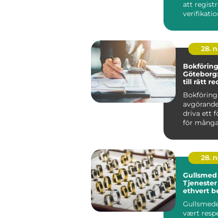
att regist
verifikati
rätt...
28. 
Bokföring
Göteborg:
till rätt 
Bokföring
avgörande 
driva ett 
för många.
28. 
Gullsmed 
Tjeneste
ethvert b
Gullsmeder
vært resp