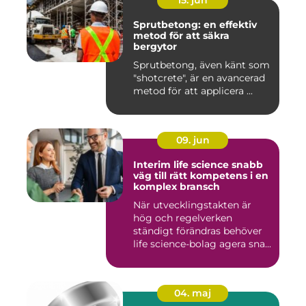
15. jun
Sprutbetong: en effektiv
metod för att säkra
bergytor
Sprutbetong, även känt som
"shotcrete", är en avancerad
metod för att applicera ...
09. jun
Interim life science snabb
väg till rätt kompetens i en
komplex bransch
När utvecklingstakten är
hög och regelverken
ständigt förändras behöver
life science-bolag agera sna...
04. maj