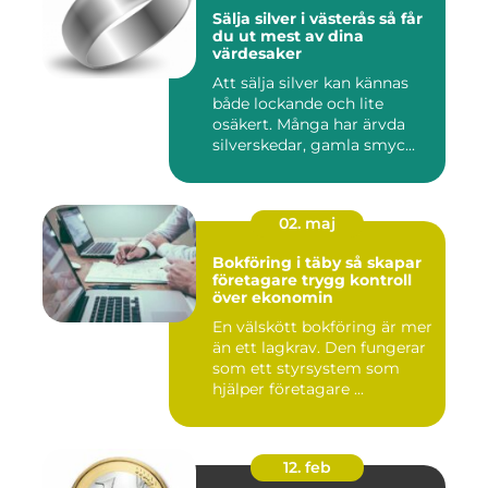
Sälja silver i västerås så får
du ut mest av dina
värdesaker
Att sälja silver kan kännas
både lockande och lite
osäkert. Många har ärvda
silverskedar, gamla smyc...
02. maj
Bokföring i täby så skapar
företagare trygg kontroll
över ekonomin
En välskött bokföring är mer
än ett lagkrav. Den fungerar
som ett styrsystem som
hjälper företagare ...
12. feb