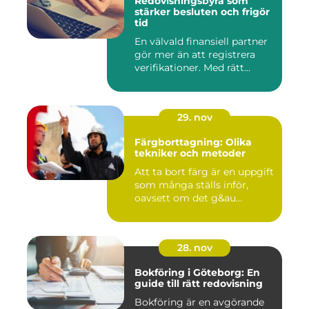
Redovisningsbyrå som
stärker besluten och frigör
tid
En välvald finansiell partner
gör mer än att registrera
verifikationer. Med rätt...
29. nov
Färgborttagning: Olika
tekniker och metoder
Att ta bort färg är en uppgift
som många ställs inför,
oavsett om det g&au...
28. nov
Bokföring i Göteborg: En
guide till rätt redovisning
Bokföring är en avgörande