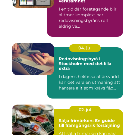
verksamhet
I en tid där företagande blir
alltmer komplext har
redovisningsbyråns roll
aldrig va...
04. jul
Redovisningsbyrå i
Stockholm med det lilla
extra
I dagens hektiska affärsvärld
kan det vara en utmaning att
hantera allt som krävs f&o...
02. jul
Sälja frimärken: En guide
till framgångsrik försäljning
Att sälja frimärken kan vara