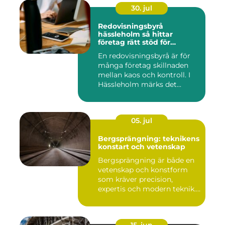
30. jul
Redovisningsbyrå
hässleholm så hittar
företag rätt stöd för
ekonomin
En redovisningsbyrå är för
många företag skillnaden
mellan kaos och kontroll. I
Hässleholm märks det...
05. jul
Bergsprängning: teknikens
konstart och vetenskap
Bergsprängning är både en
vetenskap och konstform
som kräver precision,
expertis och modern teknik.
...