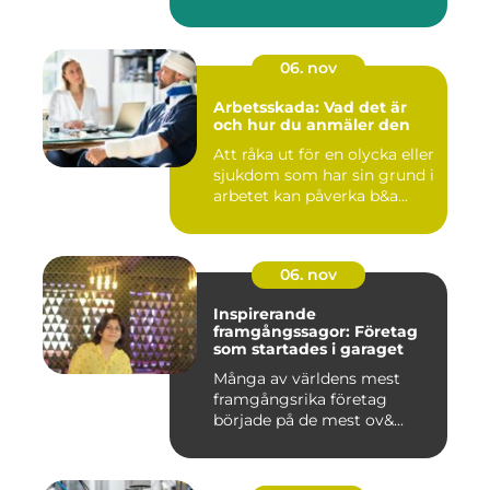
06. nov
Arbetsskada: Vad det är
och hur du anmäler den
Att råka ut för en olycka eller
sjukdom som har sin grund i
arbetet kan påverka b&a...
06. nov
Inspirerande
framgångssagor: Företag
som startades i garaget
Många av världens mest
framgångsrika företag
började på de mest ov&...