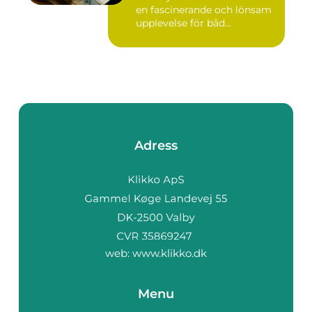
en fascinerande och lönsam
upplevelse för båd...
Adress
web:
www.klikko.dk
Menu