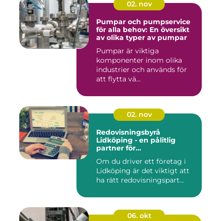
02. nov
Pumpar och pumpservice
för alla behov: En översikt
av olika typer av pumpar
Pumpar är viktiga
komponenter inom olika
industrier och används för
att flytta vä...
02. nov
Redovisningsbyrå
Lidköping - en pålitlig
partner för
redovisningsbehoven i
Om du driver ett företag i
Lidköping
Lidköping är det viktigt att
ha rätt redovisningspart...
06. okt