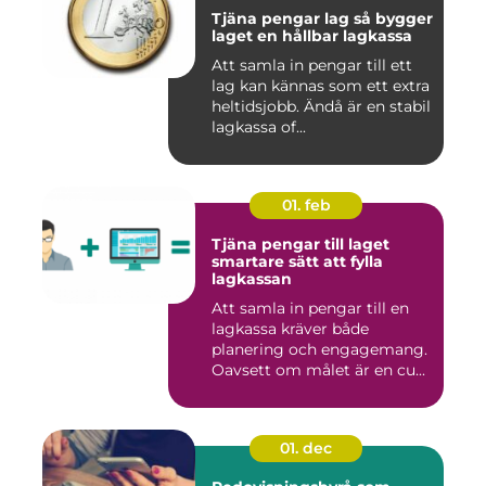
Tjäna pengar lag så bygger
laget en hållbar lagkassa
Att samla in pengar till ett
lag kan kännas som ett extra
heltidsjobb. Ändå är en stabil
lagkassa of...
01. feb
Tjäna pengar till laget
smartare sätt att fylla
lagkassan
Att samla in pengar till en
lagkassa kräver både
planering och engagemang.
Oavsett om målet är en cu...
01. dec