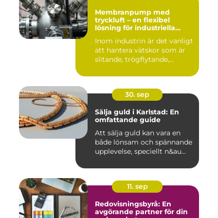
Membranpump med
tryckluft – en flexibel
lösning för industriella
vätskeflöden
Inom industrin är det vanligt
att hantera vätskor som är
slitande, trögflytande,...
30. sep
Sälja guld i Karlstad: En
omfattande guide
Att sälja guld kan vara en
både lönsam och spännande
upplevelse, speciellt n&au...
11. sep
Redovisningsbyrå: En
avgörande partner för din