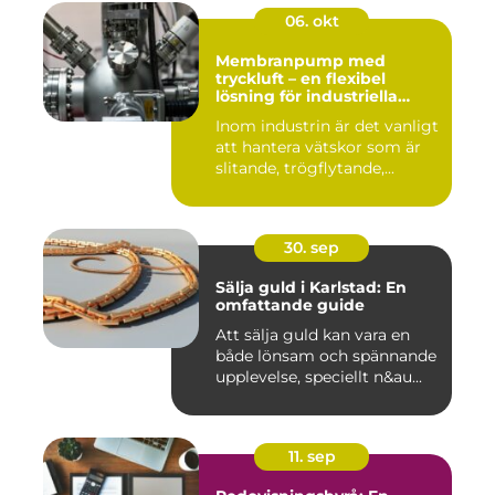
06. okt
Membranpump med
tryckluft – en flexibel
lösning för industriella
vätskeflöden
Inom industrin är det vanligt
att hantera vätskor som är
slitande, trögflytande,...
30. sep
Sälja guld i Karlstad: En
omfattande guide
Att sälja guld kan vara en
både lönsam och spännande
upplevelse, speciellt n&au...
11. sep