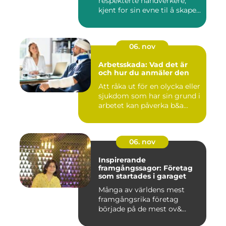
respekterte håndverkere,
kjent for sin evne til å skape...
06. nov
Arbetsskada: Vad det är
och hur du anmäler den
Att råka ut för en olycka eller
sjukdom som har sin grund i
arbetet kan påverka b&a...
06. nov
Inspirerande
framgångssagor: Företag
som startades i garaget
Många av världens mest
framgångsrika företag
började på de mest ov&...