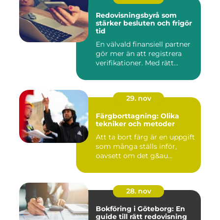
Redovisningsbyrå som
stärker besluten och frigör
tid
En välvald finansiell partner
gör mer än att registrera
verifikationer. Med rätt...
29. nov
Färgborttagning: Olika
tekniker och metoder
Att ta bort färg är en uppgift
som många ställs inför,
oavsett om det g&au...
28. nov
Bokföring i Göteborg: En
guide till rätt redovisning