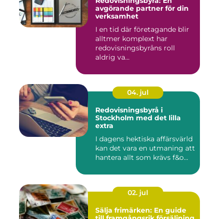
Redovisningsbyrå: En
avgörande partner för din
verksamhet
I en tid där företagande blir
alltmer komplext har
redovisningsbyråns roll
aldrig va...
04. jul
Redovisningsbyrå i
Stockholm med det lilla
extra
I dagens hektiska affärsvärld
kan det vara en utmaning att
hantera allt som krävs f&o...
02. jul
Sälja frimärken: En guide
till framgångsrik försäljning