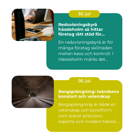
30. jul
Redovisningsbyrå
hässleholm så hittar
företag rätt stöd för
ekonomin
En redovisningsbyrå är för
många företag skillnaden
mellan kaos och kontroll. I
Hässleholm märks det...
05. jul
Bergsprängning: teknikens
konstart och vetenskap
Bergsprängning är både en
vetenskap och konstform
som kräver precision,
expertis och modern teknik.
...