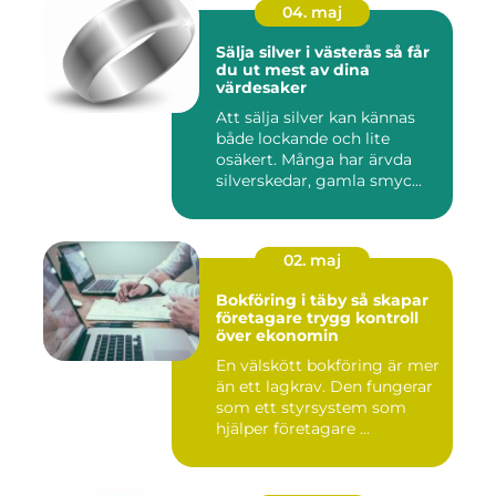
04. maj
Sälja silver i västerås så får
du ut mest av dina
värdesaker
Att sälja silver kan kännas
både lockande och lite
osäkert. Många har ärvda
silverskedar, gamla smyc...
02. maj
Bokföring i täby så skapar
företagare trygg kontroll
över ekonomin
En välskött bokföring är mer
än ett lagkrav. Den fungerar
som ett styrsystem som
hjälper företagare ...