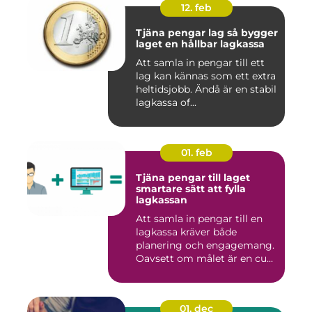
12. feb
Tjäna pengar lag så bygger
laget en hållbar lagkassa
Att samla in pengar till ett
lag kan kännas som ett extra
heltidsjobb. Ändå är en stabil
lagkassa of...
01. feb
Tjäna pengar till laget
smartare sätt att fylla
lagkassan
Att samla in pengar till en
lagkassa kräver både
planering och engagemang.
Oavsett om målet är en cu...
01. dec