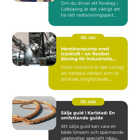
Om du driver ett företag i
Lidköping
Lidköping är det viktigt att
ha rätt redovisningspart...
06. okt
Membranpump med
tryckluft – en flexibel
lösning för industriella
vätskeflöden
Inom industrin är det vanligt
att hantera vätskor som är
slitande, trögflytande,...
30. sep
Sälja guld i Karlstad: En
omfattande guide
Att sälja guld kan vara en
både lönsam och spännande
upplevelse, speciellt n&au...