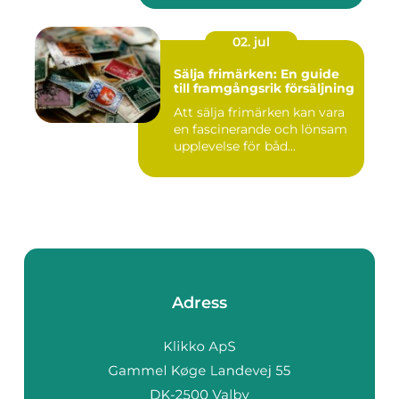
02. jul
Sälja frimärken: En guide
till framgångsrik försäljning
Att sälja frimärken kan vara
en fascinerande och lönsam
upplevelse för båd...
Adress