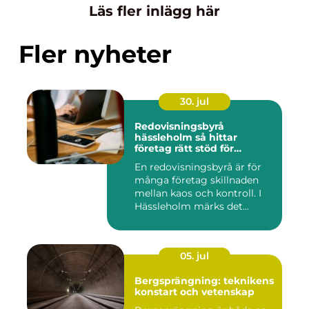
Läs fler inlägg här
Fler nyheter
30. jul
Redovisningsbyrå
hässleholm så hittar
företag rätt stöd för
ekonomin
En redovisningsbyrå är för
många företag skillnaden
mellan kaos och kontroll. I
Hässleholm märks det...
05. jul
Bergsprängning: teknikens
konstart och vetenskap