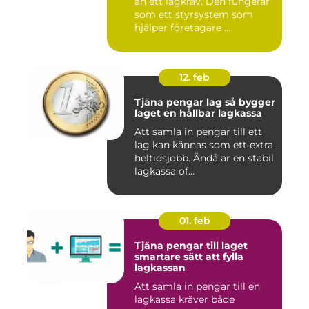
än ett lagkrav. Den fungerar
som ett styrsystem som
hjälper företagare ...
12. feb
Tjäna pengar lag så bygger
laget en hållbar lagkassa
Att samla in pengar till ett
lag kan kännas som ett extra
heltidsjobb. Ändå är en stabil
lagkassa of...
01. feb
Tjäna pengar till laget
smartare sätt att fylla
lagkassan
Att samla in pengar till en
lagkassa kräver både