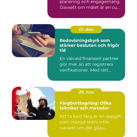
planering och engagemang.
Oavsett om målet är en cu...
01. dec
Redovisningsbyrå som
stärker besluten och frigör
tid
En välvald finansiell partner
gör mer än att registrera
verifikationer. Med rätt...
29. nov
Färgborttagning: Olika
tekniker och metoder
Att ta bort färg är en uppgift
som många ställs inför,
oavsett om det g&au...