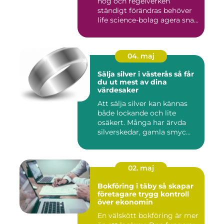
hög och regelverken
ständigt förändras behöver
life science-bolag agera sna...
04. maj
Sälja silver i västerås så får
du ut mest av dina
värdesaker
Att sälja silver kan kännas
både lockande och lite
osäkert. Många har ärvda
silverskedar, gamla smyc...
02. maj
Bokföring i täby så skapar
företagare trygg kontroll
över ekonomin
En välskött bokföring är mer