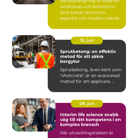
Bergsprängning är både en
vetenskap och konstform
som kräver precision,
expertis och modern teknik.
...
15. jun
Sprutbetong: en effektiv
metod för att säkra
bergytor
Sprutbetong, även känt som
"shotcrete", är en avancerad
metod för att applicera ...
09. jun
Interim life science snabb
väg till rätt kompetens i en
komplex bransch
När utvecklingstakten är