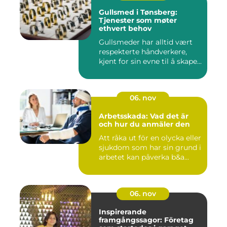
Gullsmed i Tønsberg:
Tjenester som møter
ethvert behov
Gullsmeder har alltid vært
respekterte håndverkere,
kjent for sin evne til å skape...
06. nov
Arbetsskada: Vad det är
och hur du anmäler den
Att råka ut för en olycka eller
sjukdom som har sin grund i
arbetet kan påverka b&a...
06. nov
Inspirerande
framgångssagor: Företag