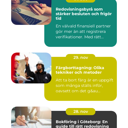
Redovisningsbyrå som
stärker besluten och frigör
tid
En välvald finansiell partner
gör mer än att registrera
verifikationer. Med rätt...
29. nov
Färgborttagning: Olika
tekniker och metoder
Att ta bort färg är en uppgift
som många ställs inför,
oavsett om det g&au...
28. nov
Bokföring i Göteborg: En
guide till rätt redovisning