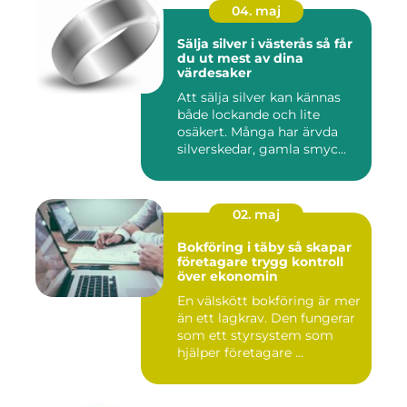
04. maj
Sälja silver i västerås så får
du ut mest av dina
värdesaker
Att sälja silver kan kännas
både lockande och lite
osäkert. Många har ärvda
silverskedar, gamla smyc...
02. maj
Bokföring i täby så skapar
företagare trygg kontroll
över ekonomin
En välskött bokföring är mer
än ett lagkrav. Den fungerar
som ett styrsystem som
hjälper företagare ...