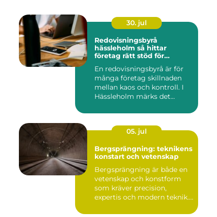
30. jul
Redovisningsbyrå
hässleholm så hittar
företag rätt stöd för
ekonomin
En redovisningsbyrå är för
många företag skillnaden
mellan kaos och kontroll. I
Hässleholm märks det...
05. jul
Bergsprängning: teknikens
konstart och vetenskap
Bergsprängning är både en
vetenskap och konstform
som kräver precision,
expertis och modern teknik.
...