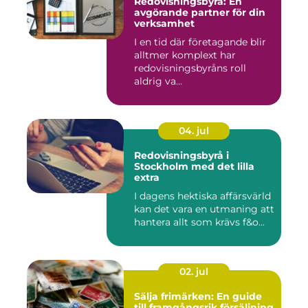
Redovisningsbyrå: En
avgörande partner för din
verksamhet
I en tid där företagande blir
alltmer komplext har
redovisningsbyråns roll
aldrig va...
04. jul
Redovisningsbyrå i
Stockholm med det lilla
extra
I dagens hektiska affärsvärld
kan det vara en utmaning att
hantera allt som krävs f&o...
02. jul
Sälja frimärken: En guide
till framgångsrik försäljning