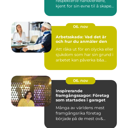
respekterte håndverkere,
kjent for sin evne til å skape...
06. nov
Arbetsskada: Vad det är
och hur du anmäler den
Att råka ut för en olycka eller
sjukdom som har sin grund i
arbetet kan påverka b&a...
06. nov
Inspirerande
framgångssagor: Företag
som startades i garaget
Många av världens mest
framgångsrika företag
började på de mest ov&...