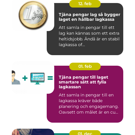
12. feb
Tjäna pengar lag så bygger
laget en hållbar lagkassa
Att samla in pengar till ett
lag kan kännas som ett extra
heltidsjobb. Ändå är en stabil
lagkassa of...
01. feb
Tjäna pengar till laget
smartare sätt att fylla
lagkassan
Att samla in pengar till en
lagkassa kräver både
planering och engagemang.
Oavsett om målet är en cu...
01. dec