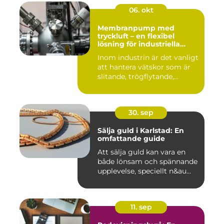
06. okt
Membranpump med
tryckluft – en flexibel
lösning för industriella
vätskeflöden
Inom industrin är det vanligt
att hantera vätskor som är
slitande, trögflytande,...
30. sep
Sälja guld i Karlstad: En
omfattande guide
Att sälja guld kan vara en
både lönsam och spännande
upplevelse, speciellt n&au...
11. sep