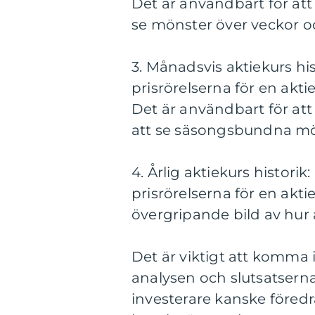
Det är användbart för att
se mönster över veckor 
3. Månadsvis aktiekurs hi
prisrörelserna för en akt
Det är användbart för at
att se säsongsbundna mö
4. Årlig aktiekurs historik
prisrörelserna för en akti
övergripande bild av hur a
Det är viktigt att komma 
analysen och slutsatserna 
investerare kanske föredr