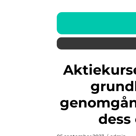
Aktiekurser historik 20 år: En
grundl
genomgång
dess 