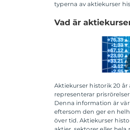
typerna av aktiekurser hist
Vad är aktiekurser
Aktiekurser historik 20 å
representerar prisrörelser
Denna information är värde
eftersom den ger en helhe
över tid. Aktiekurser histo
aktier, sektorer eller hel