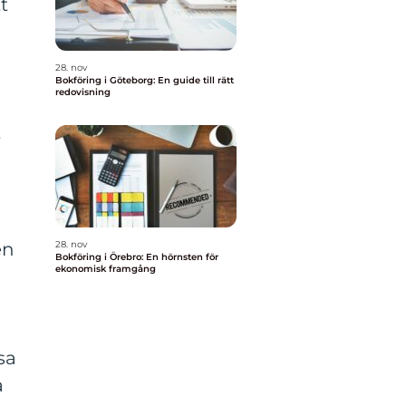
t
28. nov
Bokföring i Göteborg: En guide till rätt
redovisning
r
28. nov
en
Bokföring i Örebro: En hörnsten för
ekonomisk framgång
sa
a