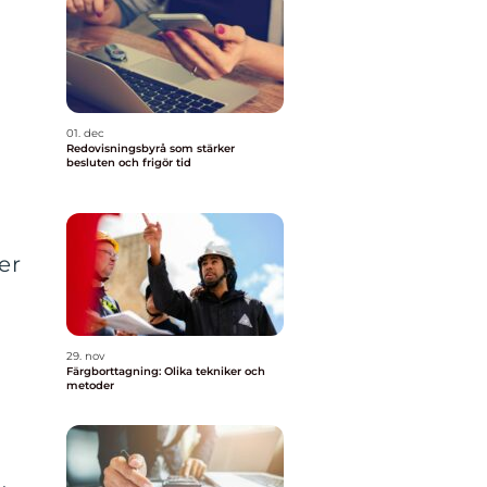
01. dec
Redovisningsbyrå som stärker
besluten och frigör tid
er
29. nov
Färgborttagning: Olika tekniker och
metoder