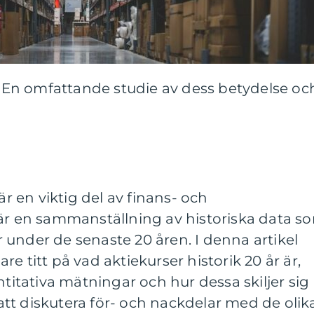
r: En omfattande studie av dess betydelse oc
är en viktig del av finans- och
 är en sammanställning av historiska data s
er under de senaste 20 åren. I denna artikel
e titt på vad aktiekurser historik 20 år är,
ntitativa mätningar och hur dessa skiljer sig
tt diskutera för- och nackdelar med de olik