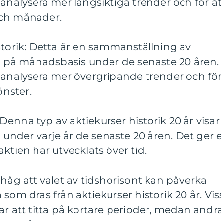
 analysera mer långsiktiga trender och för at
och månader.
storik: Detta är en sammanställning av
ie på månadsbasis under de senaste 20 åren.
t analysera mer övergripande trender och fö
nster.
: Denna typ av aktiekurser historik 20 år visar
e under varje år de senaste 20 åren. Det ger 
ktien har utvecklats över tid.
ihåg att valet av tidshorisont kan påverka
som dras från aktiekurser historik 20 år. Vis
ar att titta på kortare perioder, medan andr