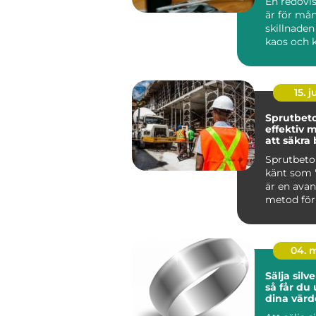
En redovi
är för må
skillnaden
kaos och k
Hässleho
det...
15. j
Sprutbet
effektiv 
att säkra
Sprutbeto
känt som "
är en ava
metod för
applicera ..
04. 
Sälja silve
så får du
dina värd