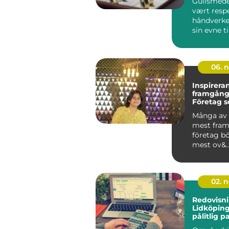
Gullsmeder
vært resp
håndverker
sin evne ti
06. 
Inspirera
framgång
Företag 
startades
Många av 
mest fram
företag bö
mest ov&..
02. 
Redovisn
Lidköping
pålitlig p
redovisn