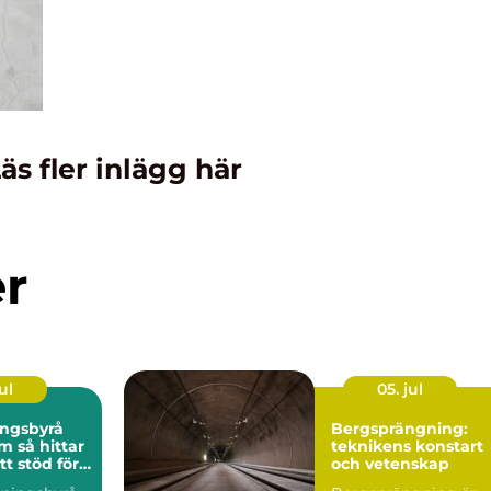
äs fler inlägg här
er
ul
05. jul
ingsbyrå
Bergsprängning:
ttar
teknikens konstart
tt stöd för
och vetenskap
n