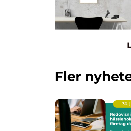
L
Fler nyhet
30. j
Redovisn
hässleholm så hi
företag rä
ekonomi