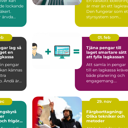
ilver kan
En välskött bokförin
de lockande
är mer än ett lagkrav
äkert.
Den fungerar som et
 ärvda
styrsystem som
ar, gamla
hjälper företagare ...
eb
01. feb
ar lag så
Tjäna pengar till
get en
laget smartare sätt
agkassa
att fylla lagkassan
 in pengar
Att samla in pengar
g kan kännas
till en lagkassa kräve
tra
både planering och
b. Ändå är
engagemang.
agkassa of...
Oavsett om målet är
en cu...
dec
29. nov
ingsbyrå
Färgborttagning:
er
Olika tekniker och
och frigör
metoder