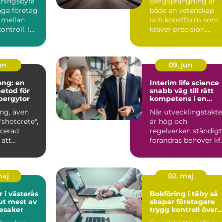
sningsbyrå
Bergsprängning är
nga företag
både en vetenskap
 mellan
och konstform som
ontroll. I
kräver precision,
lm märks
expertis och modern
teknik. ...
un
09. jun
ong: en
Interim life science
metod för
snabb väg till rätt
 bergytor
kompetens i en
komplex bransch
ng, även
När utvecklingstakt
shotcrete",
är hög och
ncerad
regelverken ständigt
 att
förändras behöver lif
.
science-bolag agera
sna...
maj
02. maj
r i västerås
Bokföring i täby så
 ut mest av
skapar företagare
esaker
trygg kontroll över
ekonomin