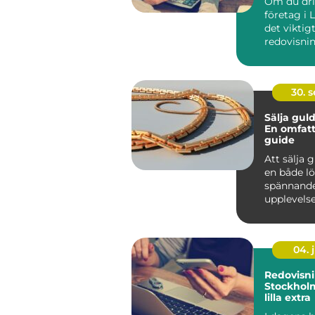
Om du dri
n i Lidkö
företag i 
det viktigt
redovisnin
30. 
Sälja guld
En omfat
guide
Att sälja 
en både l
spännand
upplevelse
n&au...
04. j
Redovisni
Stockhol
lilla extra