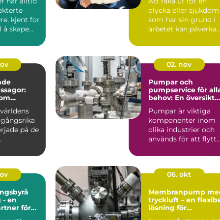
 har alltid
Att råka ut för en
ekterte
olycka eller sjukdom
e, kjent for
som har sin grund i
l å skape...
arbetet kan påverka
b&a...
nov
02. nov
nde
Pumpar och
ssagor:
pumpservice för all
som
behov: En översikt
 i garaget
av olika typer av
världens
Pumpar är viktiga
pumpar
gångsrika
komponenter inom
rjade på de
olika industrier och
.
används för att flytt
vä...
nov
06. okt
ingsbyrå
Membranpump me
 - en
tryckluft – en flexib
artner för
lösning för
ingsbehove
industriella