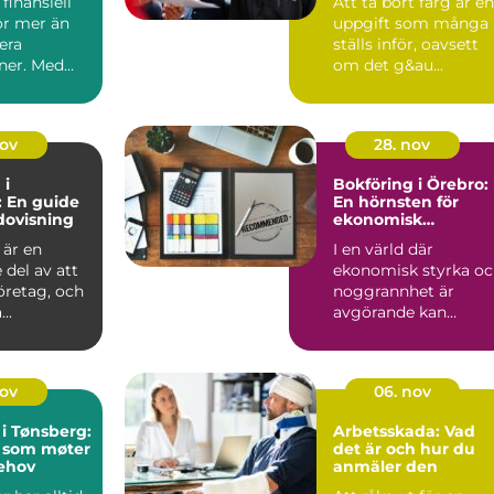
finansiell
Att ta bort färg är en
ör mer än
uppgift som många
rera
ställs inför, oavsett
oner. Med
om det g&au...
nov
28. nov
 i
Bokföring i Örebro:
 En guide
En hörnsten för
redovisning
ekonomisk
framgång
 är en
I en värld där
del av att
ekonomisk styrka o
företag, och
noggrannhet är
..
avgörande kan
bokföring ...
nov
06. nov
i Tønsberg:
Arbetsskada: Vad
r som møter
det är och hur du
ehov
anmäler den