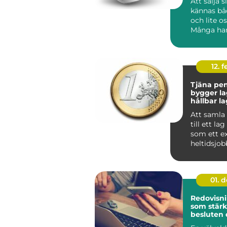
Att sälja s
kännas bå
och lite os
Många har
silversked
smyc...
12. f
Tjäna peng
bygger la
hållbar l
Att samla
till ett la
som ett ex
heltidsjob
en stabil l
01. 
Redovisn
som stärk
besluten 
tid