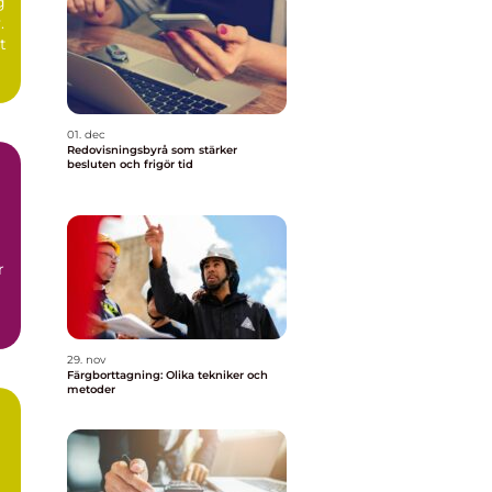
g
.
t
01. dec
Redovisningsbyrå som stärker
besluten och frigör tid
r
29. nov
Färgborttagning: Olika tekniker och
metoder