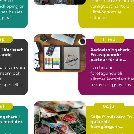
ver ett
Inom industrin är de
ping
vätskeflöden
Lidköping är
vanligt att hantera
 att ha rätt
vätskor som är
gspart...
slitande,
trögflytande,...
sep
11. sep
 i Karlstad:
Redovisningsbyrå:
tande
En avgörande
partner för din
verksamhet
guld kan vara
I en tid där
önsam och
företagande blir
e
alltmer komplext ha
, speciellt
redovisningsbyråns
roll aldrig va...
ul
02. jul
ngsbyrå i
Sälja frimärken: En
m med det
guide till
framgångsrik
försäljning