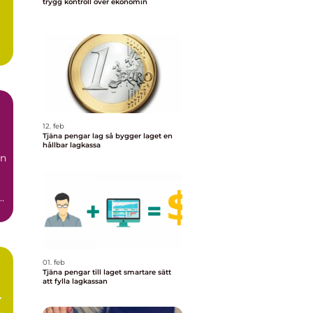
trygg kontroll över ekonomin
12. feb
Tjäna pengar lag så bygger laget en
hållbar lagkassa
en
e
01. feb
Tjäna pengar till laget smartare sätt
att fylla lagkassan