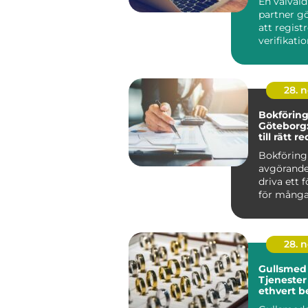
En välvald 
partner g
att regist
verifikati
rätt...
28. 
Bokföring
Göteborg:
till rätt 
Bokföring
avgörande 
driva ett 
för många.
28. 
Gullsmed 
Tjeneste
ethvert b