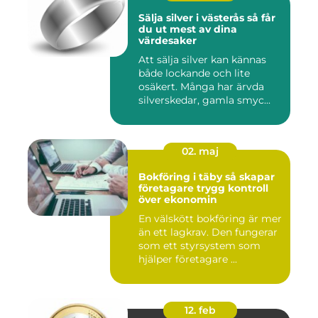
Sälja silver i västerås så får
du ut mest av dina
värdesaker
Att sälja silver kan kännas
både lockande och lite
osäkert. Många har ärvda
silverskedar, gamla smyc...
02. maj
Bokföring i täby så skapar
företagare trygg kontroll
över ekonomin
En välskött bokföring är mer
än ett lagkrav. Den fungerar
som ett styrsystem som
hjälper företagare ...
12. feb