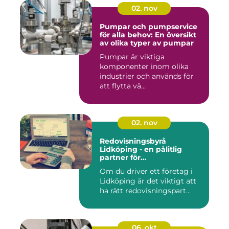
02. nov
Pumpar och pumpservice
för alla behov: En översikt
av olika typer av pumpar
Pumpar är viktiga
komponenter inom olika
industrier och används för
att flytta vä...
02. nov
Redovisningsbyrå
Lidköping - en pålitlig
partner för
redovisningsbehoven i
Om du driver ett företag i
Lidköping
Lidköping är det viktigt att
ha rätt redovisningspart...
06. okt