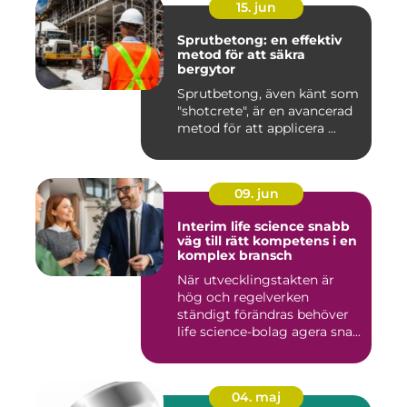
15. jun
Sprutbetong: en effektiv
metod för att säkra
bergytor
Sprutbetong, även känt som
"shotcrete", är en avancerad
metod för att applicera ...
09. jun
Interim life science snabb
väg till rätt kompetens i en
komplex bransch
När utvecklingstakten är
hög och regelverken
ständigt förändras behöver
life science-bolag agera sna...
04. maj