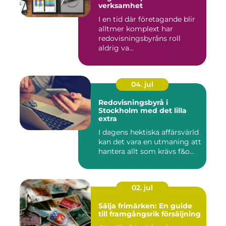
verksamhet
I en tid där företagande blir
alltmer komplext har
redovisningsbyråns roll
aldrig va...
04. jul
Redovisningsbyrå i
Stockholm med det lilla
extra
I dagens hektiska affärsvärld
kan det vara en utmaning att
hantera allt som krävs f&o...
02. jul
Sälja frimärken: En guide
till framgångsrik försäljning