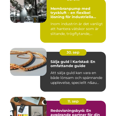
Membranpump med
tryckluft – en flexibel
lösning för industriella
vätskeflöden
Inom industrin är det vanligt
att hantera vätskor som är
slitande, trögflytande,...
30. sep
Sälja guld i Karlstad: En
omfattande guide
Att sälja guld kan vara en
både lönsam och spännande
upplevelse, speciellt n&au...
11. sep
Redovisningsbyrå: En
avgörande partner för din