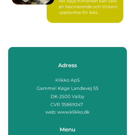
Att sälja frimärken kan vara
en fascinerande och lönsam
upplevelse för båd...
Adress
web:
www.klikko.dk
Menu