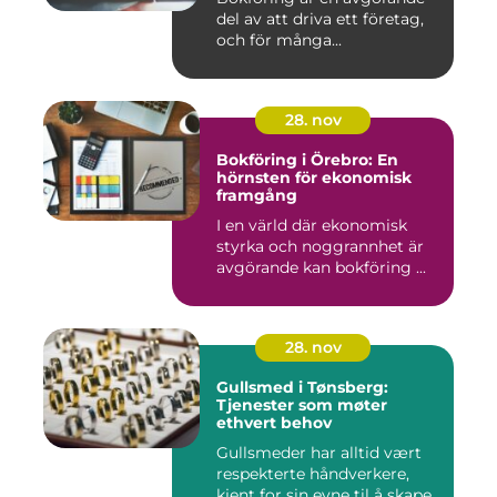
del av att driva ett företag,
och för många...
28. nov
Bokföring i Örebro: En
hörnsten för ekonomisk
framgång
I en värld där ekonomisk
styrka och noggrannhet är
avgörande kan bokföring ...
28. nov
Gullsmed i Tønsberg:
Tjenester som møter
ethvert behov
Gullsmeder har alltid vært
respekterte håndverkere,
kjent for sin evne til å skape...