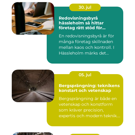
30. jul
Redovisningsbyrå
hässleholm så hittar
företag rätt stöd för
ekonomin
En redovisningsbyrå är för
många företag skillnaden
mellan kaos och kontroll. I
Hässleholm märks det...
05. jul
Bergsprängning: teknikens
konstart och vetenskap
Bergsprängning är både en
vetenskap och konstform
som kräver precision,
expertis och modern teknik.
...