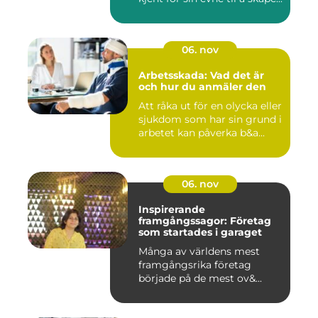
06. nov
Arbetsskada: Vad det är
och hur du anmäler den
Att råka ut för en olycka eller
sjukdom som har sin grund i
arbetet kan påverka b&a...
06. nov
Inspirerande
framgångssagor: Företag
som startades i garaget
Många av världens mest
framgångsrika företag
började på de mest ov&...