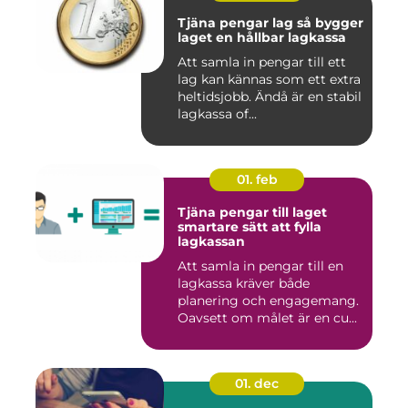
Tjäna pengar lag så bygger
laget en hållbar lagkassa
Att samla in pengar till ett
lag kan kännas som ett extra
heltidsjobb. Ändå är en stabil
lagkassa of...
01. feb
Tjäna pengar till laget
smartare sätt att fylla
lagkassan
Att samla in pengar till en
lagkassa kräver både
planering och engagemang.
Oavsett om målet är en cu...
01. dec