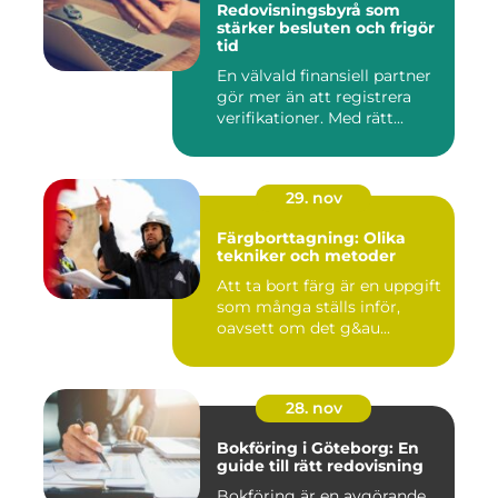
Redovisningsbyrå som
stärker besluten och frigör
tid
En välvald finansiell partner
gör mer än att registrera
verifikationer. Med rätt...
29. nov
Färgborttagning: Olika
tekniker och metoder
Att ta bort färg är en uppgift
som många ställs inför,
oavsett om det g&au...
28. nov
Bokföring i Göteborg: En
guide till rätt redovisning
Bokföring är en avgörande