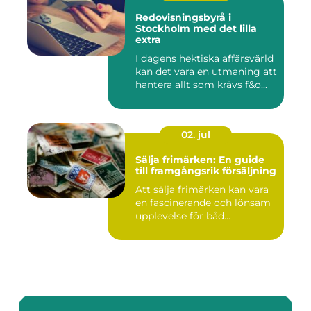
Redovisningsbyrå i
Stockholm med det lilla
extra
I dagens hektiska affärsvärld
kan det vara en utmaning att
hantera allt som krävs f&o...
02. jul
Sälja frimärken: En guide
till framgångsrik försäljning
Att sälja frimärken kan vara
en fascinerande och lönsam
upplevelse för båd...