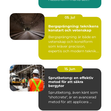
05. jul
Bergsprängning: teknikens
konstart och vetenskap
Bergsprängning är både en
vetenskap och konstform
som kräver precision,
expertis och modern teknik.
...
15. jun
Sprutbetong: en effektiv
metod för att säkra
bergytor
Sprutbetong, även känt som
"shotcrete", är en avancerad
metod för att applicera ...