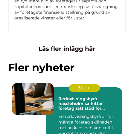
en tydligare bild av företagets riskprofil och
kapitalbehov samt en minskning av förvrängning
av företagets finansiella ställning på grund av
orealiserade vinster eller förluster.
Läs fler inlägg här
Fler nyheter
30. jul
Redovisningsbyrå
hässleholm så hittar
företag rätt stöd för
ekonomin
En redovisningsbyrå är för
många företag skillnaden
mellan kaos och kontroll. I
Hässleholm märks det...