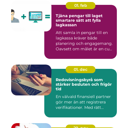
01. feb
Tjäna pengar till laget
smartare sätt att fylla
lagkassan
Att samla in pengar till en
lagkassa kräver både
planering och engagemang.
Oavsett om målet är en cu...
01. dec
Redovisningsbyrå som
stärker besluten och frigör
tid
En välvald finansiell partner
gör mer än att registrera
verifikationer. Med rätt...