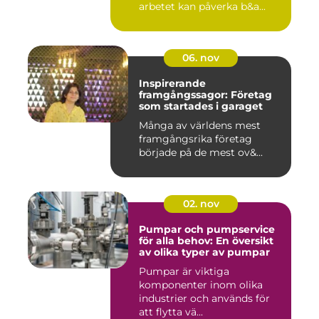
arbetet kan påverka b&a...
06. nov
Inspirerande
framgångssagor: Företag
som startades i garaget
Många av världens mest
framgångsrika företag
började på de mest ov&...
02. nov
Pumpar och pumpservice
för alla behov: En översikt
av olika typer av pumpar
Pumpar är viktiga
komponenter inom olika
industrier och används för
att flytta vä...