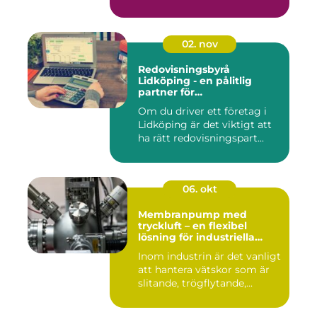
02. nov
Redovisningsbyrå
Lidköping - en pålitlig
partner för
redovisningsbehoven i
Om du driver ett företag i
Lidköping
Lidköping är det viktigt att
ha rätt redovisningspart...
06. okt
Membranpump med
tryckluft – en flexibel
lösning för industriella
vätskeflöden
Inom industrin är det vanligt
att hantera vätskor som är
slitande, trögflytande,...