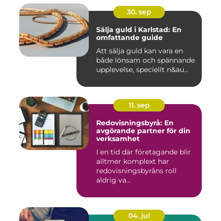
30. sep
Sälja guld i Karlstad: En
omfattande guide
Att sälja guld kan vara en
både lönsam och spännande
upplevelse, speciellt n&au...
11. sep
Redovisningsbyrå: En
avgörande partner för din
verksamhet
I en tid där företagande blir
alltmer komplext har
redovisningsbyråns roll
aldrig va...
04. jul