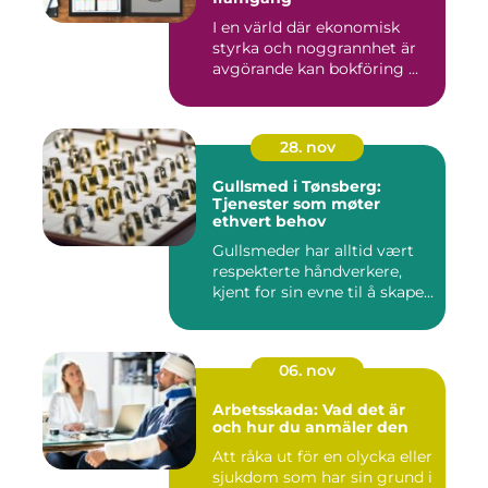
I en värld där ekonomisk
styrka och noggrannhet är
avgörande kan bokföring ...
28. nov
Gullsmed i Tønsberg:
Tjenester som møter
ethvert behov
Gullsmeder har alltid vært
respekterte håndverkere,
kjent for sin evne til å skape...
06. nov
Arbetsskada: Vad det är
och hur du anmäler den
Att råka ut för en olycka eller
sjukdom som har sin grund i