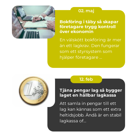
02. maj
Bokföring i täby så skapar
företagare trygg kontroll
över ekonomin
En välskött bokföring är mer
än ett lagkrav. Den fungerar
som ett styrsystem som
hjälper företagare ...
12. feb
Tjäna pengar lag så bygger
laget en hållbar lagkassa
Att samla in pengar till ett
lag kan kännas som ett extra
heltidsjobb. Ändå är en stabil
lagkassa of...