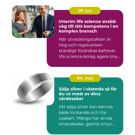
09. jun
Interim life science snabb
väg till rätt kompetens i en
komplex bransch
När utvecklingstakten är
hög och regelverken
ständigt förändras behöver
life science-bolag agera sna...
04. maj
Sälja silver i västerås så får
du ut mest av dina
värdesaker
Att sälja silver kan kännas
både lockande och lite
osäkert. Många har ärvda
silverskedar, gamla smyc...