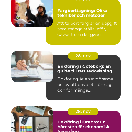
29. nov
Färgborttagning: Olika
tekniker och metoder
Att ta bort färg är en uppgift
som många ställs inför,
oavsett om det g&au...
28. nov
Bokföring i Göteborg: En
guide till rätt redovisning
Bokföring är en avgörande
del av att driva ett företag,
och för många...
28. nov
Bokföring i Örebro: En
hörnsten för ekonomisk
framgång