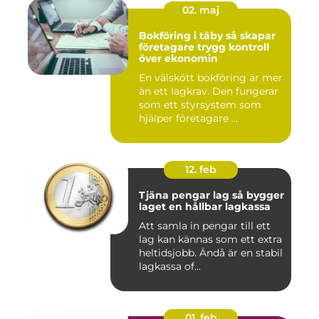
02. maj
Bokföring i täby så skapar
företagare trygg kontroll
över ekonomin
En välskött bokföring är mer
än ett lagkrav. Den fungerar
som ett styrsystem som
hjälper företagare ...
12. feb
Tjäna pengar lag så bygger
laget en hållbar lagkassa
Att samla in pengar till ett
lag kan kännas som ett extra
heltidsjobb. Ändå är en stabil
lagkassa of...
01. feb