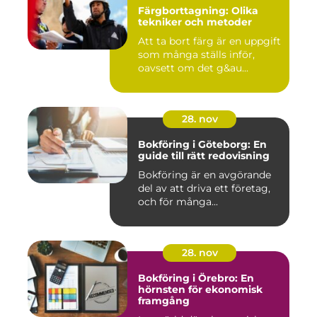
Färgborttagning: Olika
tekniker och metoder
Att ta bort färg är en uppgift
som många ställs inför,
oavsett om det g&au...
28. nov
Bokföring i Göteborg: En
guide till rätt redovisning
Bokföring är en avgörande
del av att driva ett företag,
och för många...
28. nov
Bokföring i Örebro: En
hörnsten för ekonomisk
framgång