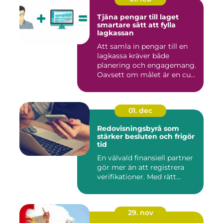
Tjäna pengar till laget
smartare sätt att fylla
lagkassan
Att samla in pengar till en
lagkassa kräver både
planering och engagemang.
Oavsett om målet är en cu...
01. dec
Redovisningsbyrå som
stärker besluten och frigör
tid
En välvald finansiell partner
gör mer än att registrera
verifikationer. Med rätt...
29. nov