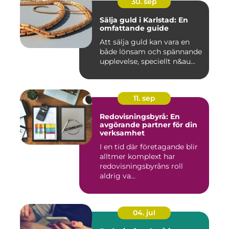
30. sep
Sälja guld i Karlstad: En
omfattande guide
Att sälja guld kan vara en
både lönsam och spännande
upplevelse, speciellt n&au...
11. sep
Redovisningsbyrå: En
avgörande partner för din
verksamhet
I en tid där företagande blir
alltmer komplext har
redovisningsbyråns roll
aldrig va...
04. jul