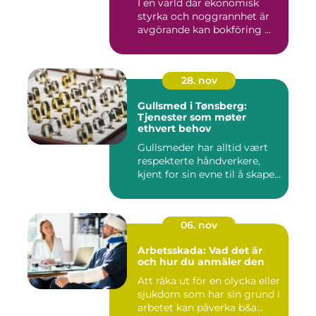
I en värld där ekonomisk
styrka och noggrannhet är
avgörande kan bokföring ...
28. nov
Gullsmed i Tønsberg:
Tjenester som møter
ethvert behov
Gullsmeder har alltid vært
respekterte håndverkere,
kjent for sin evne til å skape...
06. nov
Arbetsskada: Vad det är
och hur du anmäler den
Att råka ut för en olycka eller
sjukdom som har sin grund i
arbetet kan påverka b&a...