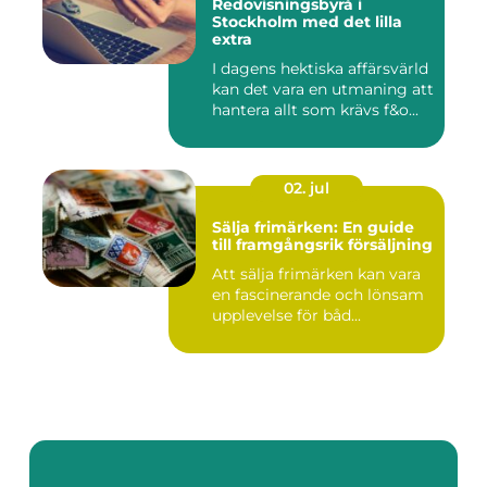
Redovisningsbyrå i
Stockholm med det lilla
extra
I dagens hektiska affärsvärld
kan det vara en utmaning att
hantera allt som krävs f&o...
02. jul
Sälja frimärken: En guide
till framgångsrik försäljning
Att sälja frimärken kan vara
en fascinerande och lönsam
upplevelse för båd...