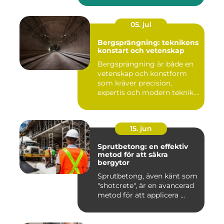
05. jul
Bergsprängning: teknikens
konstart och vetenskap
Bergsprängning är både en
vetenskap och konstform
som kräver precision,
expertis och modern teknik.
...
15. jun
Sprutbetong: en effektiv
metod för att säkra
bergytor
Sprutbetong, även känt som
"shotcrete", är en avancerad
metod för att applicera ...