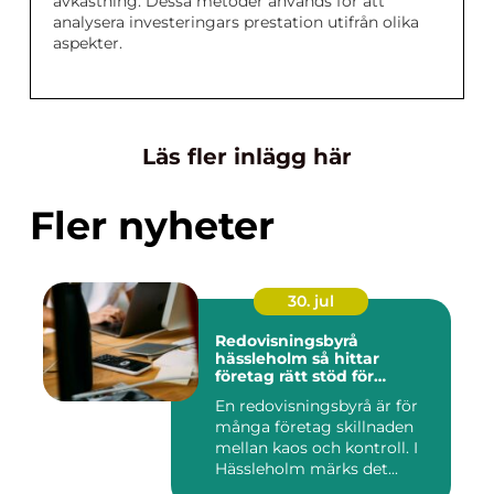
avkastning. Dessa metoder används för att
analysera investeringars prestation utifrån olika
aspekter.
Läs fler inlägg här
Fler nyheter
30. jul
Redovisningsbyrå
hässleholm så hittar
företag rätt stöd för
ekonomin
En redovisningsbyrå är för
många företag skillnaden
mellan kaos och kontroll. I
Hässleholm märks det...