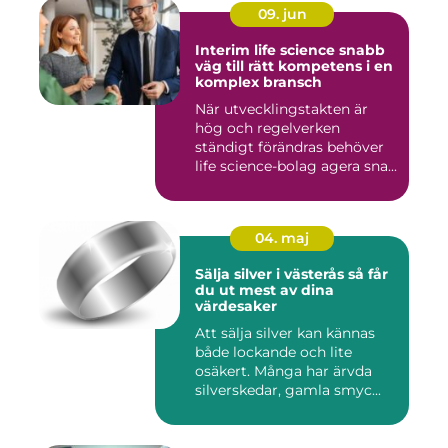
09. jun
Interim life science snabb
väg till rätt kompetens i en
komplex bransch
När utvecklingstakten är
hög och regelverken
ständigt förändras behöver
life science-bolag agera sna...
04. maj
Sälja silver i västerås så får
du ut mest av dina
värdesaker
Att sälja silver kan kännas
både lockande och lite
osäkert. Många har ärvda
silverskedar, gamla smyc...