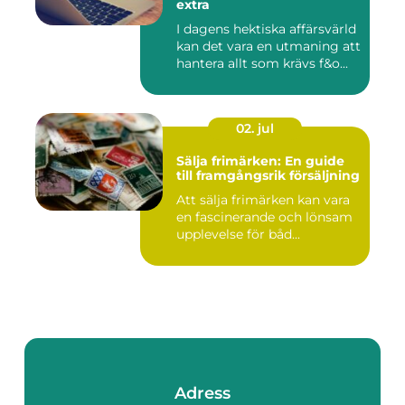
extra
I dagens hektiska affärsvärld
kan det vara en utmaning att
hantera allt som krävs f&o...
02. jul
Sälja frimärken: En guide
till framgångsrik försäljning
Att sälja frimärken kan vara
en fascinerande och lönsam
upplevelse för båd...
Adress