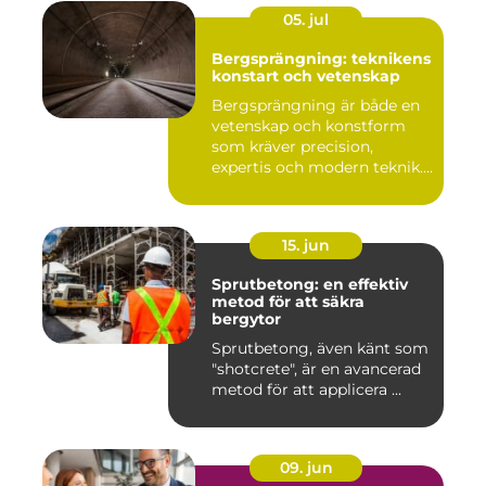
05. jul
Bergsprängning: teknikens
konstart och vetenskap
Bergsprängning är både en
vetenskap och konstform
som kräver precision,
expertis och modern teknik.
...
15. jun
Sprutbetong: en effektiv
metod för att säkra
bergytor
Sprutbetong, även känt som
"shotcrete", är en avancerad
metod för att applicera ...
09. jun