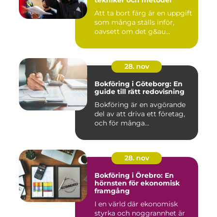
tekniker och metoder
Att ta bort färg är en uppgift
som många ställs inför,
oavsett om det g&au...
28. nov
Bokföring i Göteborg: En
guide till rätt redovisning
Bokföring är en avgörande
del av att driva ett företag,
och för många...
28. nov
Bokföring i Örebro: En
hörnsten för ekonomisk
framgång
I en värld där ekonomisk
styrka och noggrannhet är