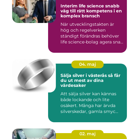
Interim life science snabb
väg till rätt kompetens i en
komplex bransch
När utvecklingstakten är
hög och regelverken
ständigt förändras behöver
life science-bolag agera sna...
04. maj
Sälja silver i västerås så får
du ut mest av dina
värdesaker
Att sälja silver kan kännas
både lockande och lite
osäkert. Många har ärvda
silverskedar, gamla smyc...
02. maj