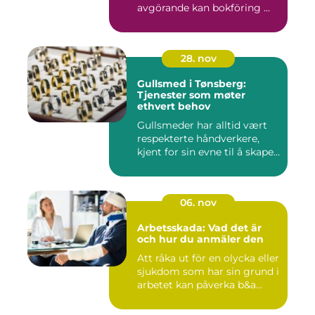
avgörande kan bokföring ...
28. nov
Gullsmed i Tønsberg:
Tjenester som møter
ethvert behov
Gullsmeder har alltid vært
respekterte håndverkere,
kjent for sin evne til å skape...
06. nov
Arbetsskada: Vad det är
och hur du anmäler den
Att råka ut för en olycka eller
sjukdom som har sin grund i
arbetet kan påverka b&a...