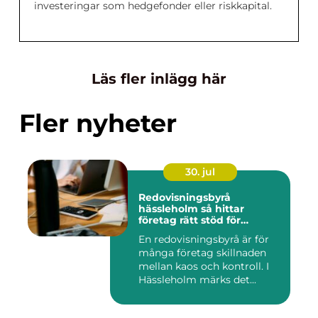
investeringar som hedgefonder eller riskkapital.
Läs fler inlägg här
Fler nyheter
30. jul
Redovisningsbyrå
hässleholm så hittar
företag rätt stöd för
ekonomin
En redovisningsbyrå är för
många företag skillnaden
mellan kaos och kontroll. I
Hässleholm märks det...