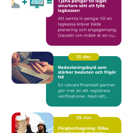
Tjäna pengar till laget
smartare sätt att fylla
lagkassan
Att samla in pengar till en
lagkassa kräver både
planering och engagemang.
Oavsett om målet är en cu...
01. dec
Redovisningsbyrå som
stärker besluten och frigör
tid
En välvald finansiell partner
gör mer än att registrera
verifikationer. Med rätt...
29. nov
Färgborttagning: Olika