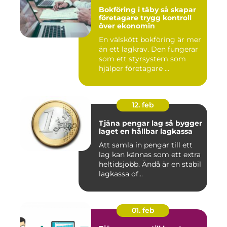
Bokföring i täby så skapar
företagare trygg kontroll
över ekonomin
En välskött bokföring är mer
än ett lagkrav. Den fungerar
som ett styrsystem som
hjälper företagare ...
12. feb
Tjäna pengar lag så bygger
laget en hållbar lagkassa
Att samla in pengar till ett
lag kan kännas som ett extra
heltidsjobb. Ändå är en stabil
lagkassa of...
01. feb