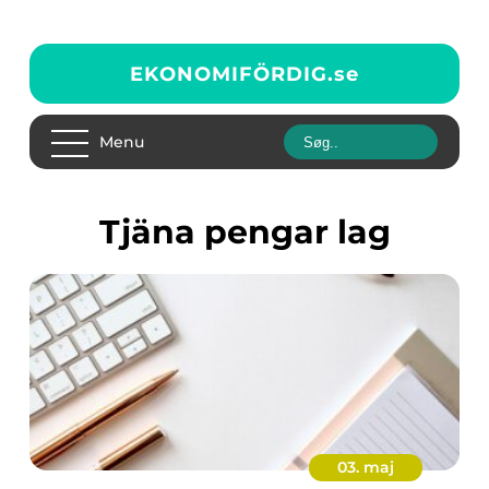
EKONOMIFÖRDIG.
se
Menu
Tjäna pengar lag
03. maj